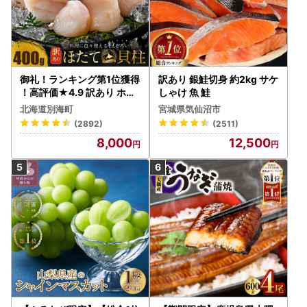
御礼！ランキング第1位獲得
訳あり 銀鮭切身 約2kg サケ
！高評価★4.9 訳あり ホタ
しゃけ 魚 鮭
テ 400g（ほたて 帆立 貝柱
北海道別海町
宮城県気仙沼市
冷凍 ）
(2892)
(2511)
8,000
12,500