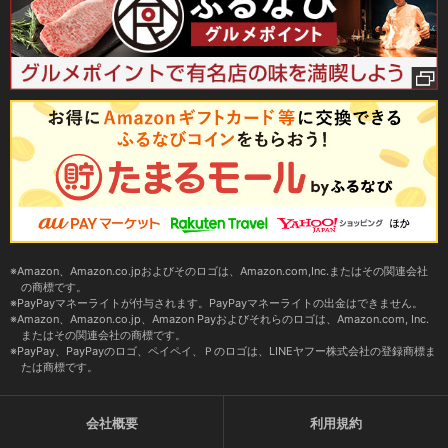
Amazon、Amazon.co.jpおよびそのロゴは、Amazon.com,Inc.またはその関連会社
の商標です。
PayPayマネーライトが付与されます。PayPayマネーライトの出金はできません。
Amazon、Amazon.co.jp、Amazon Payおよびそれらのロゴは、Amazon.com, Inc.
またはその関連会社の商標です。
PayPay、PayPayのロゴ、ペイペイ、Ｐのロゴは、LINEヤフー株式会社の登録商標ま
たは商標です。
会社概要
利用規約