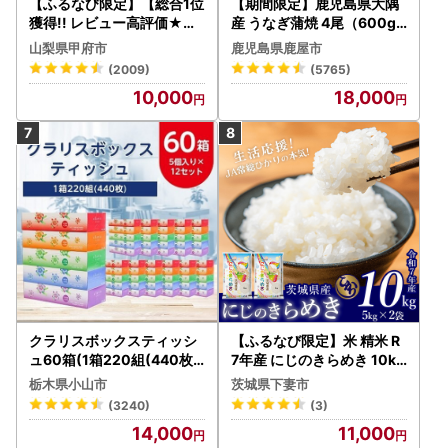
【ふるなび限定】【総合1位
【期間限定】鹿児島県大隅
獲得!! レビュー高評価★】
産 うなぎ蒲焼 4尾（600g
〈2026年度配送分〉山梨
） KN007-004-04-cp18
山梨県甲府市
鹿児島県鹿屋市
県産 シャインマスカット 2
うなぎ 鰻 魚 惣菜 総菜
(2009)
(5765)
～3房（1.0kg以上）シャイ
10,000
18,000
ン フルーツ FN-Limited-S
P
クラリスボックスティッシ
【ふるなび限定】米 精米 R
ュ60箱(1箱220組(440枚))
7年産 にじのきらめき 10kg
(5個入り×12セット)【配送
10月 FN-Limited-PR
栃木県小山市
茨城県下妻市
不可地域：離島・沖縄県】
(3240)
(3)
【1256759】
14,000
11,000