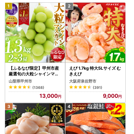
【ふるなび限定】甲州市産
えび 1.7kg 特大5Lサイズ む
厳選旬の大粒シャインマス
きえび
カット 約1.3kg 2～3房【2
山梨県甲州市
大阪府泉佐野市
026年発送】（MG）B12-
(1368)
(391)
472 FN-Limited-VO シャ
13,000
9,000
インマスカット フルーツ