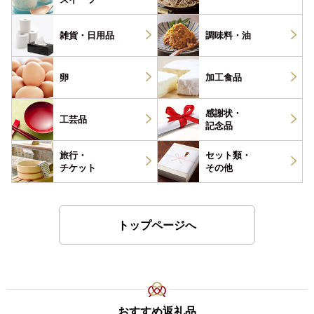
雑貨・
日用品
調味料・
油
卵
加工食品
感謝状・
工芸品
記念品
旅行・
セット類・
チケット
その他
トップページへ
おすすめ返礼品