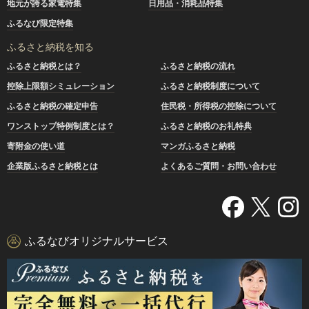
地元が誇る家電特集
日用品・消耗品特集
ふるなび限定特集
ふるさと納税を知る
ふるさと納税とは？
ふるさと納税の流れ
控除上限額シミュレーション
ふるさと納税制度について
ふるさと納税の確定申告
住民税・所得税の控除について
ワンストップ特例制度とは？
ふるさと納税のお礼特典
寄附金の使い道
マンガふるさと納税
企業版ふるさと納税とは
よくあるご質問・お問い合わせ
ふるなびオリジナルサービス