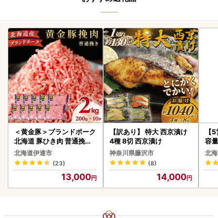
＜黄金豚＞ブランドポーク
【訳あり】 特大 西京漬け
【
北海道 豚ひき肉 普通挽き
4種 8切 西京漬け
容量
200g 10パック 計2kg
あ
北海道伊達市
神奈川県藤沢市
北海
ーグ
(23)
(8)
05
13,000
14,000