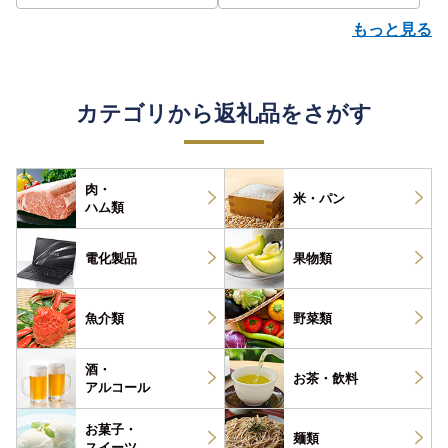
もっと見る
カテゴリから返礼品をさがす
肉・
米・パン
ハム類
電化製品
果物類
魚介類
野菜類
酒・
お茶・
飲料
アルコール
お菓子・
麺類
スイーツ