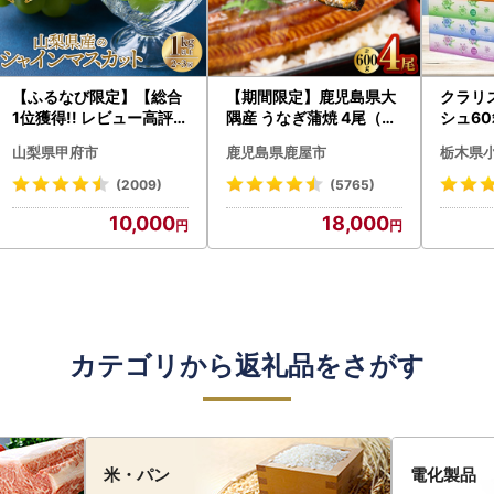
【ふるなび限定】【総合
【期間限定】鹿児島県大
クラリ
1位獲得!! レビュー高評価
隅産 うなぎ蒲焼 4尾（60
シュ60
★】〈2026年度配送分
0g） KN007-004-04-
0枚))
山梨県甲府市
鹿児島県鹿屋市
栃木県
〉山梨県産 シャインマス
cp18 うなぎ 鰻 魚 惣菜 総
ト)【
カット 2～3房（1.0kg以
菜
・沖縄県
(2009)
(5765)
上）シャイン フルーツ F
10,000
18,000
N-Limited-SP
カテゴリから返礼品をさがす
米・パン
電化製品