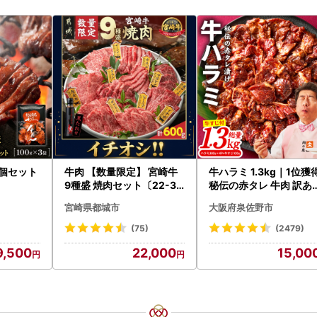
3個セット
牛肉 【数量限定】 宮崎牛
牛ハラミ 1.3kg｜1位獲
9種盛 焼肉セット〔22-31
秘伝の赤タレ 牛肉 訳あ
-006-600g〕都城 イチオ
焼肉 BBQ
宮崎県都城市
大阪府泉佐野市
シ!! 牛肉
(75)
(2479)
9,500
22,000
15,00