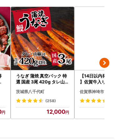
得
うなぎ 蒲焼 真空パック 特
【14日以内発送！数量限定
り
選 国産 3尾 420g タレ山椒
】佐賀牛入り ハンバーグ 2
付き うな重 ひつまぶし 訳
2個 2.6kg(120g×22個)(H
茨城県八千代町
佐賀県神埼市
あり 茨城 ウナギ 鰻 個包装
083106)
人気 美味しい 小分け 八千
(258)
(60)
代町
0
12,000
12,000