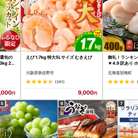
選旬の
えび 1.7kg 特大5Lサイズ むきえび
御礼！ランキン
kg 2
★4.9 訳あり 
B12-
帆立 貝柱 冷凍 
大阪府泉佐野市
北海道別海町
インマス
(391)
,000
9,000