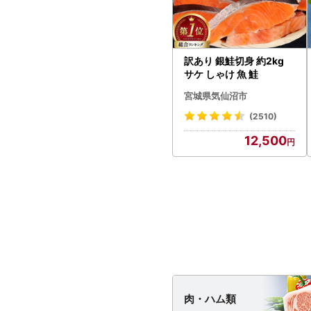
訳あり 銀鮭切身 約2kg
サケ しゃけ 魚 鮭
宮城県気仙沼市
(2510)
12,500
肉・
ハム類