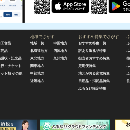
地域でさがす
おすすめ特集でさがす
加工食品
地域一覧
中国地方
おすすめ特集一覧
ふ
工芸品
北海道地方
四国地方
訳あり返礼品特集
ふ
感謝状・記念品
東北地方
九州地方
担当者おすすめ特集
控
旅行・チケット
関東地方
定期便特集
ふ
セット類 その他
中部地方
地元が誇る家電特集
ふ
近畿地方
日用品・消耗品特集
住
ふるなび限定特集