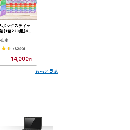
スボックスティッ
箱(1箱220組(44
(5個入り×12セッ
小山市
配送不可地域：離島
】【1256759】
(3240)
14,000
もっと見る