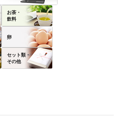
お茶・
飲料
卵
セット類・
その他