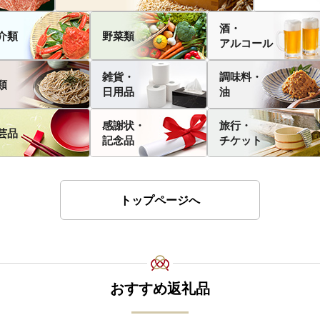
酒・
介類
野菜類
アルコール
雑貨・
調味料・
類
日用品
油
感謝状・
旅行・
芸品
記念品
チケット
トップページへ
おすすめ返礼品