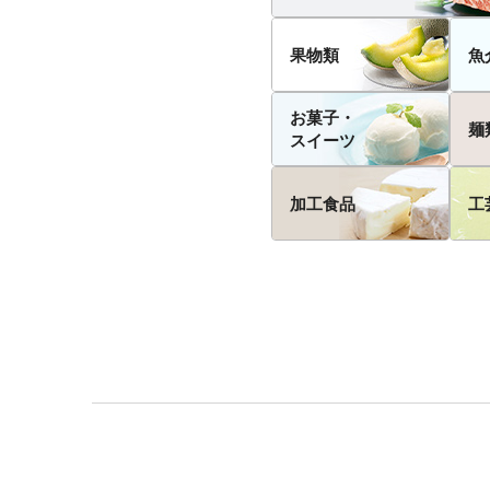
果物類
魚
お菓子・
麺
スイーツ
加工食品
工