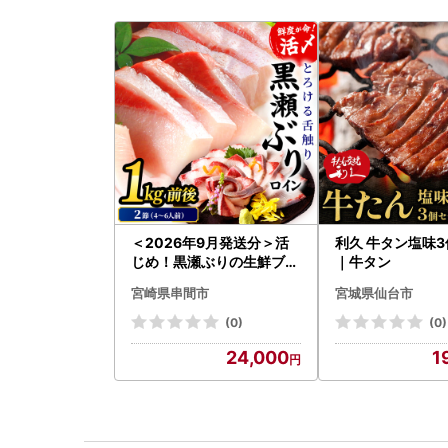
＜2026年9月発送分＞活
利久 牛タン塩味
じめ！黒瀬ぶりの生鮮ブリ
｜牛タン
ロイン2節（1.0kg前後）_
宮崎県串間市
宮城県仙台市
K001-012-2609
(0)
(0)
24,000
1