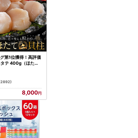
グ第1位獲得！高評価
ホタテ 400g（ほたて
）
(2892)
8,000