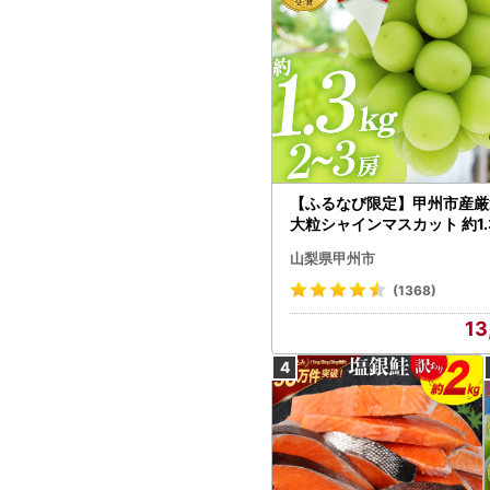
【ふるなび限定】甲州市産厳
大粒シャインマスカット 約1.3
～3房【2026年発送】（MG）
山梨県甲州市
472 FN-Limited-VO シャ
カット フルーツ
(1368)
13