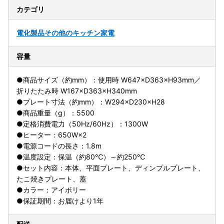
カテゴリ
電化製品
その他のキッチン家電
容量
●商品サイズ（約mm）：使用時 W647×D363×H93mm／
折りたたみ時 W167×D363×H340mm
●プレート寸法（約mm）：W294×D230×H28
●商品重量（g）：5500
●定格消費電力（50Hz/60Hz）：1300W
●ヒーター：650W×2
●電源コードの長さ：1.8m
●温度設定：保温（約80℃）～約250℃
●セット内容：本体、平面プレート、ディンプルプレート、
たこ焼きプレート、蓋
●カラー：アイボリー
●保証期間：お届けより1年