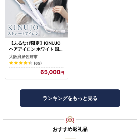
【ふるなび限定】KINUJO
ヘアアイロン ホワイト 国内
製造 FN-Limited-PR
大阪府泉佐野市
(65)
65,000
ランキングをもっと見る
おすすめ返礼品