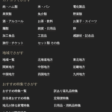
肉・ハム類
米・パン
電化製品
果実類
魚介類
野菜類
酒・アルコール
お茶・飲料
お菓子・スイーツ
麺類
雑貨・日用品
卵
加工食品
工芸品
感謝状・記念品
旅行・チケット
セット類 その他
地域でさがす
地域一覧
北海道地方
東北地方
関東地方
中部地方
近畿地方
中国地方
四国地方
九州地方
おすすめ特集でさがす
おすすめ特集一覧
訳あり返礼品特集
担当者おすすめ特集
定期便特集
地元が誇る家電特集
日用品・消耗品特集