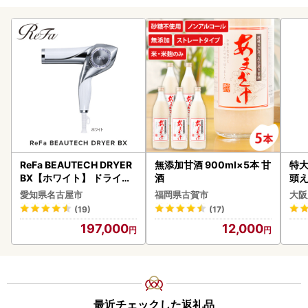
ReFa BEAUTECH DRYER
無添加甘酒 900ml×5本 甘
特大
BX【ホワイト】 ドライヤ
酒
頭え
ー 美容 家電 ドライヤー リ
愛知県名古屋市
福岡県古賀市
大阪
ファ
(19)
(17)
197,000
12,000
最近チェックした返礼品