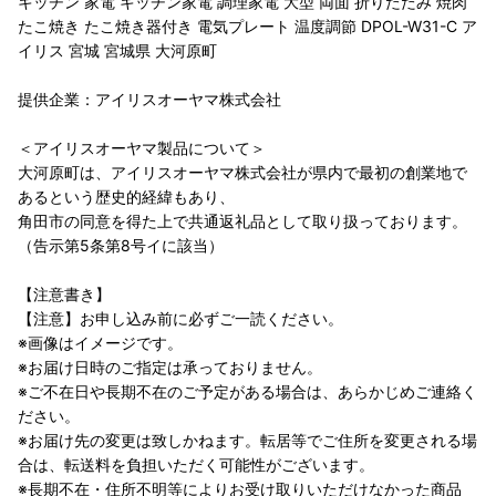
キッチン 家電 キッチン家電 調理家電 大型 両面 折りたたみ 焼肉
たこ焼き たこ焼き器付き 電気プレート 温度調節 DPOL-W31-C ア
イリス 宮城 宮城県 大河原町
提供企業：アイリスオーヤマ株式会社
＜アイリスオーヤマ製品について＞
大河原町は、アイリスオーヤマ株式会社が県内で最初の創業地で
あるという歴史的経緯もあり、
角田市の同意を得た上で共通返礼品として取り扱っております。
（告示第5条第8号イに該当）
【注意書き】
【注意】お申し込み前に必ずご一読ください。
※画像はイメージです。
※お届け日時のご指定は承っておりません。
※ご不在日や長期不在のご予定がある場合は、あらかじめご連絡く
ださい。
※お届け先の変更は致しかねます。転居等でご住所を変更される場
合は、転送料を負担いただく可能性がございます。
※長期不在・住所不明等によりお受け取りいただけなかった商品