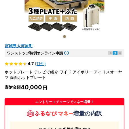
宮城県大河原町
ワンストップ特例オンライン申請
e
ま
自
4.7
(11件)
ホットプレート テレビで紹介 ワイド アイボリー アイリスオーヤ
マ 両面ホットプレート
40,000
寄附金額
エントリー＋チャージでマネー増量！
増量の内訳