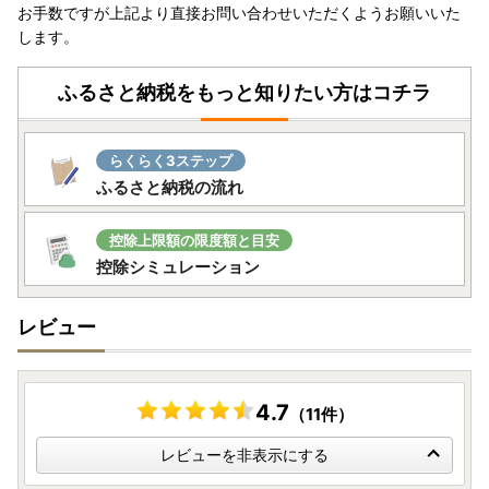
お手数ですが上記より直接お問い合わせいただくようお願いいた
▽大河原町ホームページ
します。
リンク
ふるさと納税をもっと知りたい方はコチラ
○ふるさと納税は「寄附」であるため、
申し込み後のキャン
セルは原則できません。
申込の際は、申込者、お礼の品（数
量・金額・色・サイズ・性能等）、クレジットカードの名義
らくらく3ステップ
等に誤りがないかよくご確認の上、申込をお願いいたしま
ふるさと納税の流れ
す。
〇アイリスオーヤマ製品について
控除上限額の限度額と目安
・お礼の品をメーカーから直送しているため、保証書に購入
控除シミュレーション
日・店舗等の記載はしておりません。かわりに
大河原町から
お送りする受領証明書のコピーをご一緒に保管
ください。メ
レビュー
ーカー保証の期間については、
お届けから1年間
となってお
ります。
また、開封・未使用であっても、メーカー保証の期間は変わ
りません。
4.7
（11件）
・「組み立て不要」の記載がないものはお客様組み立てとな
っております。工具は入っておりません。
レビューを非表示にする