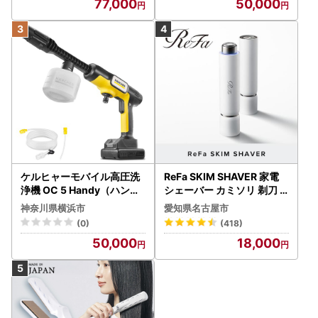
77,000
50,000
ケルヒャーモバイル高圧洗
ReFa SKIM SHAVER 家電
浄機 OC 5 Handy（ハンデ
シェーバー カミソリ 剃刀
ィジェット） APV0006
シェーバー
神奈川県横浜市
愛知県名古屋市
(0)
(418)
50,000
18,000