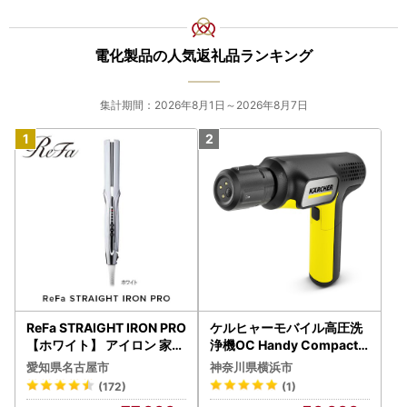
電化製品の人気返礼品ランキング
集計期間：2026年8月1日～2026年8月7日
ReFa STRAIGHT IRON PRO
ケルヒャーモバイル高圧洗
【ホワイト】 アイロン 家電
浄機OC Handy Compact
美容 リファ アイロン
（ハンディエア） APV000
愛知県名古屋市
神奈川県横浜市
7
(172)
(1)