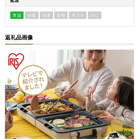
配送
常温
冷蔵
冷凍
定期
ギフト
のし
返礼品画像