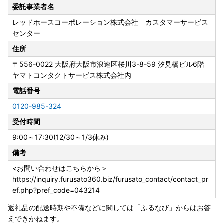
〇ワンストップ特例申請書について
委託事業者名
＜＜大河原町はワンストップ特例申請オンラインサービス対
レッドホースコーポレーション株式会社 カスタマーサービス
象自治体です＞＞
センター
申請アプリ「IAM（アイアム）」を使用していただくこと
で、書類の作成や申請書の郵送が不要となります。
住所
〒556-0022
大阪府大阪市浪速区桜川3-8-59 汐見橋ビル6階
寄附の申込の際に、ワンストップ特例申請を「希望する」と
ヤマトコンタクトサービス株式会社内
されたかたへ受領証明書と一緒に申請書をお送りしておりま
す。
電話番号
年末に寄附をされた場合、送付が申請期日に間に合わない可
0120-985-324
能性が高いため、お急ぎの場合は下記大河原町ホームページ
受付時間
をご確認いただき、オンライン申請をご利用いただくか、ご
自身で様式をダウンロード・印刷し手続きいただきますよう
9:00～17:30(12/30～1/3休み)
お願いいたします。提出の際はマイナンバー確認書類・本人
備考
確認書類の添付漏れにご注意ください。
提出期限は、
寄附をした翌年の１月10日まで
となります。
<お問い合わせはこちらから＞
受付が完了しましたら、メールにてご連絡いたします。受付
https://inquiry.furusato360.biz/furusato_contact/contact_pr
書の送付は行っておりません。
ef.php?pref_code=043214
また年末は多くの申請書が送付されるため、確認にお時間を
返礼品の配送時期や不備などに関しては「ふるなび」からはお答
いただきます。あらかじめご了承ください。
えできかねます。