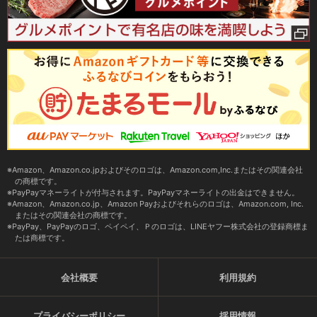
Amazon、Amazon.co.jpおよびそのロゴは、Amazon.com,Inc.またはその関連会社
の商標です。
PayPayマネーライトが付与されます。PayPayマネーライトの出金はできません。
Amazon、Amazon.co.jp、Amazon Payおよびそれらのロゴは、Amazon.com, Inc.
またはその関連会社の商標です。
PayPay、PayPayのロゴ、ペイペイ、Ｐのロゴは、LINEヤフー株式会社の登録商標ま
たは商標です。
会社概要
利用規約
プライバシーポリシー
採用情報