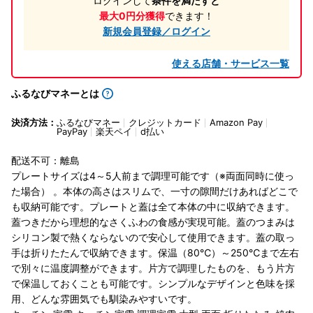
ログインして
条件を満たすと
最大0円分獲得
できます！
新規会員登録／ログイン
使える店舗・サービス一覧
ふるなびマネーとは
決済方法：
ふるなびマネー
クレジットカード
Amazon Pay
PayPay
楽天ペイ
d払い
配送不可：離島
プレートサイズは4～5人前まで調理可能です（※両面同時に使っ
た場合） 。本体の高さはスリムで、一寸の隙間だけあればどこで
も収納可能です。プレートと蓋は全て本体の中に収納できます。
蓋つきだから理想的なさくふわの食感が実現可能。蓋のつまみは
シリコン製で熱くならないので安心して使用できます。蓋の取っ
手は折りたたんで収納できます。保温（80℃）～250℃まで左右
で別々に温度調整ができます。片方で調理したものを、もう片方
で保温しておくことも可能です。シンプルなデザインと色味を採
用、どんな雰囲気でも馴染みやすいです。