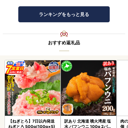
ランキングをもっと見る
おすすめ返礼品
【ねぎとろ】7日以内発送
訳あり 北海道 噴火湾産 塩
肉の
ねぎとろ 500g(100g×5)
水 バフンウニ 100g 2パッ
個（