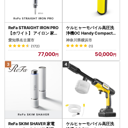
ReFa STRAIGHT IRON PRO
ケルヒャーモバイル高圧洗
【ホワイト】 アイロン 家電
浄機OC Handy Compact
美容 リファ アイロン
（ハンディエア） APV000
愛知県名古屋市
神奈川県横浜市
7
(172)
(1)
77,000
50,000
ReFa SKIM SHAVER 家電
ケルヒャーモバイル高圧洗