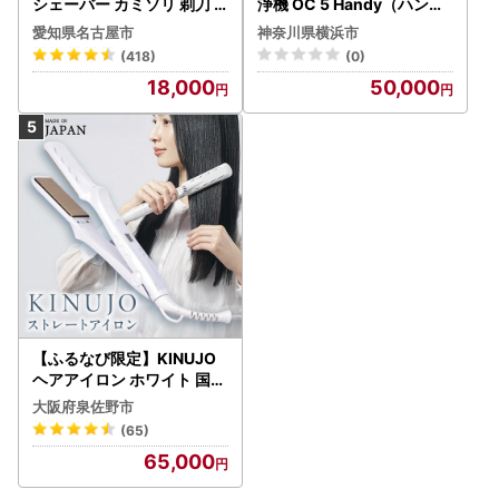
シェーバー カミソリ 剃刀
浄機 OC 5 Handy（ハンデ
シェーバー
ィジェット） APV0006
愛知県名古屋市
神奈川県横浜市
(418)
(0)
18,000
50,000
【ふるなび限定】KINUJO
ヘアアイロン ホワイト 国内
製造 FN-Limited-PR
大阪府泉佐野市
(65)
65,000