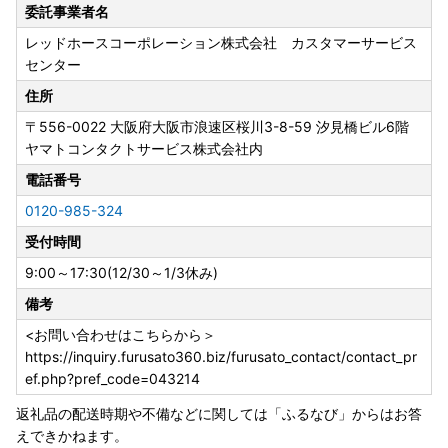
〇ワンストップ特例申請書について
委託事業者名
＜＜大河原町はワンストップ特例申請オンラインサービス対
レッドホースコーポレーション株式会社 カスタマーサービス
象自治体です＞＞
センター
申請アプリ「IAM（アイアム）」を使用していただくこと
で、書類の作成や申請書の郵送が不要となります。
住所
〒556-0022
大阪府大阪市浪速区桜川3-8-59 汐見橋ビル6階
寄附の申込の際に、ワンストップ特例申請を「希望する」と
ヤマトコンタクトサービス株式会社内
されたかたへ受領証明書と一緒に申請書をお送りしておりま
す。
電話番号
年末に寄附をされた場合、送付が申請期日に間に合わない可
0120-985-324
能性が高いため、お急ぎの場合は下記大河原町ホームページ
受付時間
をご確認いただき、オンライン申請をご利用いただくか、ご
自身で様式をダウンロード・印刷し手続きいただきますよう
9:00～17:30(12/30～1/3休み)
お願いいたします。提出の際はマイナンバー確認書類・本人
備考
確認書類の添付漏れにご注意ください。
提出期限は、
寄附をした翌年の１月10日まで
となります。
<お問い合わせはこちらから＞
受付が完了しましたら、メールにてご連絡いたします。受付
https://inquiry.furusato360.biz/furusato_contact/contact_pr
書の送付は行っておりません。
ef.php?pref_code=043214
また年末は多くの申請書が送付されるため、確認にお時間を
返礼品の配送時期や不備などに関しては「ふるなび」からはお答
いただきます。あらかじめご了承ください。
えできかねます。