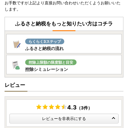
お手数ですが上記より直接お問い合わせいただくようお願いいた
▽大河原町ホームページ
します。
リンク
ふるさと納税をもっと知りたい方はコチラ
○ふるさと納税は「寄附」であるため、
申し込み後のキャン
セルは原則できません。
申込の際は、申込者、お礼の品（数
量・金額・色・サイズ・性能等）、クレジットカードの名義
らくらく3ステップ
等に誤りがないかよくご確認の上、申込をお願いいたしま
ふるさと納税の流れ
す。
〇アイリスオーヤマ製品について
控除上限額の限度額と目安
・お礼の品をメーカーから直送しているため、保証書に購入
控除シミュレーション
日・店舗等の記載はしておりません。かわりに
大河原町から
お送りする受領証明書のコピーをご一緒に保管
ください。メ
レビュー
ーカー保証の期間については、
お届けから1年間
となってお
ります。
また、開封・未使用であっても、メーカー保証の期間は変わ
りません。
4.3
（3件）
・「組み立て不要」の記載がないものはお客様組み立てとな
っております。工具は入っておりません。
レビューを非表示にする