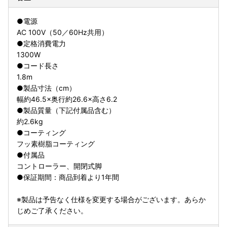
●電源
AC 100V（50／60Hz共用）
●定格消費電力
1300W
●コード長さ
1.8m
●製品寸法（cm）
幅約46.5×奥行約26.6×高さ6.2
●製品質量（下記付属品含む）
約2.6kg
●コーティング
フッ素樹脂コーティング
●付属品
コントローラー、開閉式脚
●保証期間：商品到着より1年間
※製品は予告なく仕様を変更する場合がございます。あらか
じめご了承ください。