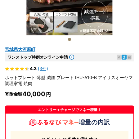
宮城県大河原町
ワンストップ特例オンライン申請
e
ま
自
4.3
(3件)
ホットプレート 薄型 減煙 プレート IHU-A10-B アイリスオーヤマ
調理家電 焼肉
40,000
寄附金額
エントリー＋チャージでマネー増量！
増量の内訳