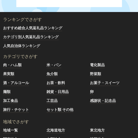
ランキングでさがす
おすすめ総合人気返礼品ランキング
カテゴリ別人気返礼品ランキング
人気自治体ランキング
カテゴリでさがす
肉・ハム類
米・パン
電化製品
果実類
魚介類
野菜類
酒・アルコール
お茶・飲料
お菓子・スイーツ
麺類
雑貨・日用品
卵
加工食品
工芸品
感謝状・記念品
旅行・チケット
セット類 その他
地域でさがす
地域一覧
北海道地方
東北地方