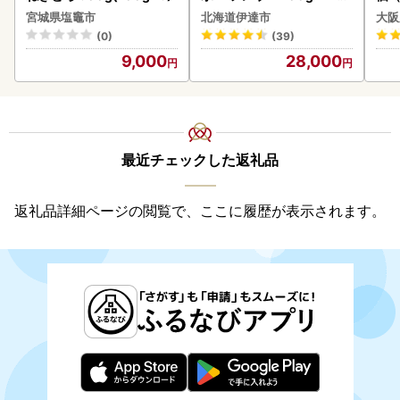
ク 計200g 《アフター保証
ーグ
宮城県塩竈市
北海道伊達市
大阪
付き》うに ウニ 雲丹 海鮮
わ
(0)
(39)
海の幸 魚介類 ウニ丼 お寿
9,000
28,000
司 濃厚 無添加 産地直送 お
取り寄せ 山村水産 送料無
料
最近チェックした返礼品
返礼品詳細ページの閲覧で、ここに履歴が表示されます。