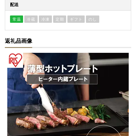
配送
常温
冷蔵
冷凍
定期
ギフト
のし
返礼品画像