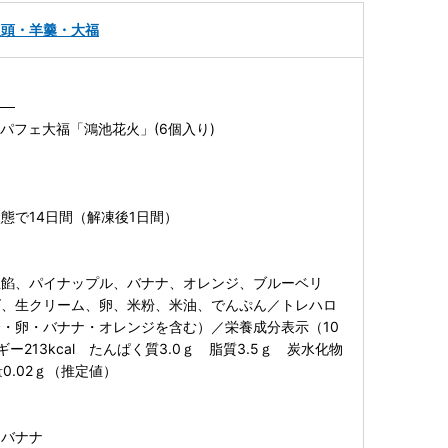
饅頭・羊羹・大福
──
パフェ大福「鴻池花火」(6個入り)
態で14日間（解凍後1日間）
生餡、パイナップル、バナナ、オレンジ、ブルーベリ
ズ、生クリーム、卵、米粉、米油、でんぷん／トレハロ
・卵・バナナ・オレンジを含む）／栄養成分表示（10
ー213kcal たんぱく質3.0ｇ 脂質3.5ｇ 炭水化物
量0.02ｇ（推定値）
】
、バナナ