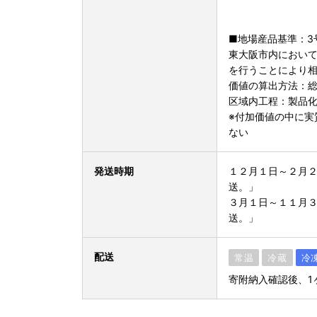
■地場産品基準：3
東大阪市内におい
を行うことにより
価値の算出方法：
区域内工程：製品
※付加価値の中に実
ない
発送時期
１２月１日～２月
送。」
３月１日～１１月
送。」
配送
常温
冷蔵
冷
寄附納入確認後、1