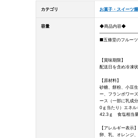
カテゴリ
お菓子・スイーツ
容量
◆商品内容◆
────────────
■五條堂のフルーツ
【賞味期限】
配送日を含め冷凍状
【原材料】
砂糖、餅粉、小豆
ー、フランボワー
ース（一部に乳成分
0ｇ当たり）エネルギ
42.3ｇ 食塩相当
【アレルギー表示
卵、乳、オレンジ