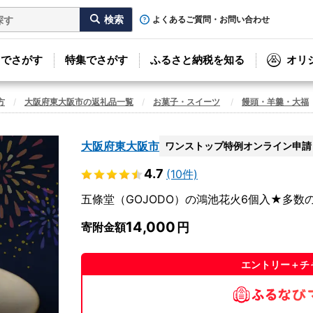
よくあるご質問・お問い合わせ
リでさがす
特集でさがす
ふるさと納税を知る
オリ
方
大阪府東大阪市の返礼品一覧
お菓子・スイーツ
饅頭・羊羹・大福
大阪府東大阪市
ワンストップ特例オンライン申請
4.7
(10件)
五條堂（GOJODO）の鴻池花火6個入★多
14,000
寄附金額
エントリー＋チ