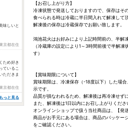
【お召し上がり方】
冷凍状態で発送しておりますので、保存はそ
食べられる時は冷蔵に半日間入れて解凍して
解凍後の保存は冷蔵保存でお願い致します。
美味しいと
鴻池花火はお好みにより上記時間前の、半解
 東京都在住
（冷蔵庫の設定により1～3時間前後で半解凍
す）
くため好き
っているこ
いただきま
【賞味期限について】
賞味期限は、冷凍保存（-18度以下）した場
 東京都在住
示です。
品質が損なわれるため、解凍後は再冷凍せず
もっと見る
また、解凍後は1日以内にお召し上がりくださ
オンラインショップで扱う当社商品は、【発送
商品がお手元にある場合は、商品のパッケー
をご確認ください。