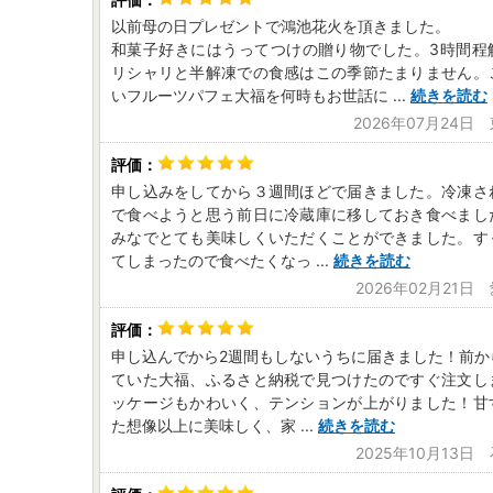
以前母の日プレゼントで鴻池花火を頂きました。
和菓子好きにはうってつけの贈り物でした。3時間程
リシャリと半解凍での食感はこの季節たまりません。
いフルーツパフェ大福を何時もお世話に
...
続きを読む
2026年07月24日
申し込みをしてから３週間ほどで届きました。冷凍さ
で食べようと思う前日に冷蔵庫に移しておき食べまし
みなでとても美味しくいただくことができました。す
てしまったので食べたくなっ
...
続きを読む
2026年02月21日
申し込んでから2週間もしないうちに届きました！前か
ていた大福、ふるさと納税で見つけたのですぐ注文し
ッケージもかわいく、テンションが上がりました！甘
た想像以上に美味しく、家
...
続きを読む
2025年10月13日