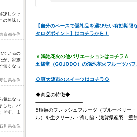
解凍しシャ
この美味し
【自分のペースで返礼品を選びたい有効期限
タログポイント】はコチラから！
 東京都在住
れているの
☆鴻池花火の他バリエーションはコチラ☆
たが、家族
五條堂（GOJODO）の鴻池花火フルーツパフ
ぐ無くなっ
◇東大阪市のスイーツはコチラ◇
 愛知県在住
◆商品の特徴◆
ら気になっ
──────────────
ました。パ
5種類のフレッシュフルーツ（ブルーベリー
すぎず、ま
ル）を生クリーム・漉し餡・滋賀県産羽二重餅
 石川県在住