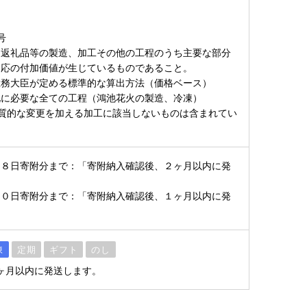
号
て返礼品等の製造、加工その他の工程のうち主要な部分
相応の付加価値が生じているものであること。
総務大臣が定める標準的な算出方法（価格ベース）
化に必要な全ての工程（鴻池花火の製造、冷凍）
質的な変更を加える加工に該当しないものは含まれてい
２８日寄附分まで：「寄附納入確認後、２ヶ月以内に発
３０日寄附分まで：「寄附納入確認後、１ヶ月以内に発
凍
定期
ギフト
のし
ヶ月以内に発送します。