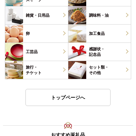
雑貨・
日用品
調味料・
油
卵
加工食品
感謝状・
工芸品
記念品
旅行・
セット類・
チケット
その他
トップページへ
おすすめ返礼品