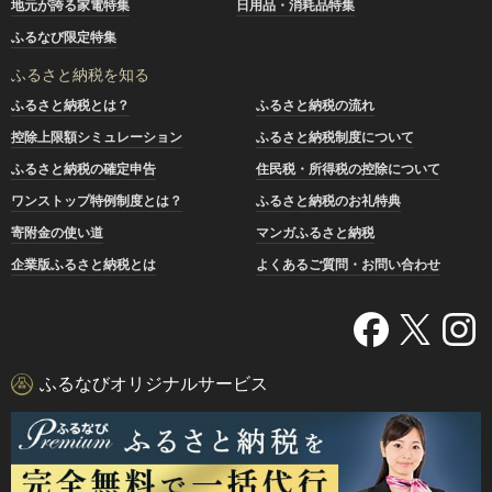
地元が誇る家電特集
日用品・消耗品特集
ふるなび限定特集
ふるさと納税を知る
ふるさと納税とは？
ふるさと納税の流れ
控除上限額シミュレーション
ふるさと納税制度について
ふるさと納税の確定申告
住民税・所得税の控除について
ワンストップ特例制度とは？
ふるさと納税のお礼特典
寄附金の使い道
マンガふるさと納税
企業版ふるさと納税とは
よくあるご質問・お問い合わせ
ふるなびオリジナルサービス