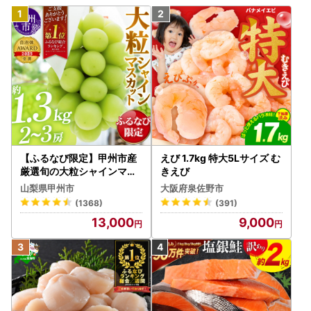
【ふるなび限定】甲州市産
えび 1.7kg 特大5Lサイズ む
厳選旬の大粒シャインマス
きえび
カット 約1.3kg 2～3房【2
山梨県甲州市
大阪府泉佐野市
026年発送】（MG）B12-
(1368)
(391)
472 FN-Limited-VO シャ
13,000
9,000
インマスカット フルーツ