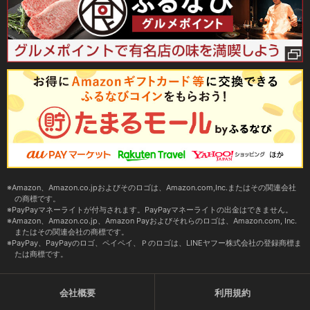
Amazon、Amazon.co.jpおよびそのロゴは、Amazon.com,Inc.またはその関連会社
の商標です。
PayPayマネーライトが付与されます。PayPayマネーライトの出金はできません。
Amazon、Amazon.co.jp、Amazon Payおよびそれらのロゴは、Amazon.com, Inc.
またはその関連会社の商標です。
PayPay、PayPayのロゴ、ペイペイ、Ｐのロゴは、LINEヤフー株式会社の登録商標ま
たは商標です。
会社概要
利用規約