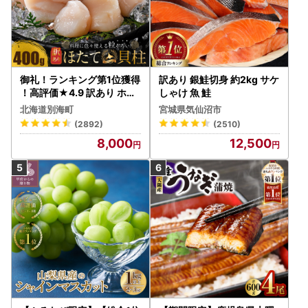
御礼！ランキング第1位獲得
訳あり 銀鮭切身 約2kg サケ
！高評価★4.9 訳あり ホタ
しゃけ 魚 鮭
テ 400g（ほたて 帆立 貝柱
北海道別海町
宮城県気仙沼市
冷凍 ）
(2892)
(2510)
8,000
12,500