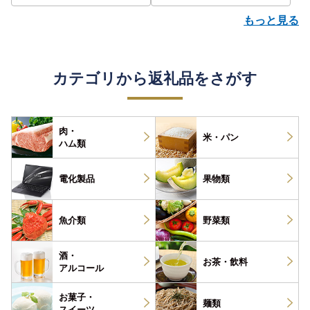
もっと見る
カテゴリから返礼品をさがす
肉・
米・パン
ハム類
電化製品
果物類
魚介類
野菜類
酒・
お茶・
飲料
アルコール
お菓子・
麺類
スイーツ