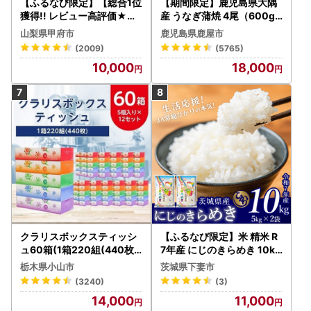
【ふるなび限定】【総合1位
【期間限定】鹿児島県大隅
獲得!! レビュー高評価★】
産 うなぎ蒲焼 4尾（600g
〈2026年度配送分〉山梨
） KN007-004-04-cp18
山梨県甲府市
鹿児島県鹿屋市
県産 シャインマスカット 2
うなぎ 鰻 魚 惣菜 総菜
(2009)
(5765)
～3房（1.0kg以上）シャイ
10,000
18,000
ン フルーツ FN-Limited-S
P
クラリスボックスティッシ
【ふるなび限定】米 精米 R
ュ60箱(1箱220組(440枚))
7年産 にじのきらめき 10kg
(5個入り×12セット)【配送
10月 FN-Limited-PR
栃木県小山市
茨城県下妻市
不可地域：離島・沖縄県】
(3240)
(3)
【1256759】
14,000
11,000