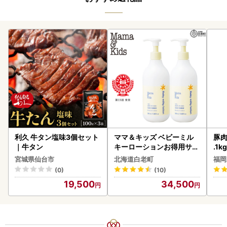
利久 牛タン塩味3個セット
ママ＆キッズ ベビーミル
豚肉
｜牛タン
キーローションお得用サイ
.1k
ズ 380ml 2本セット CH21
宮城県仙台市
北海道白老町
福岡
0
(0)
(10)
19,500
34,500