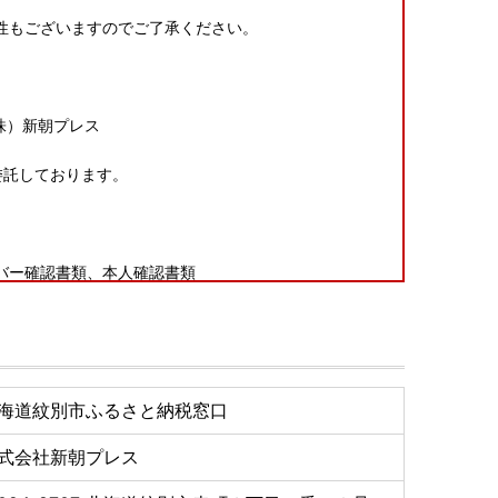
性もございますのでご了承ください。
株）新朝プレス
委託しております。
バー確認書類、本人確認書類
！]
ページ
」よりオンラインで申請いただけます。
海道紋別市ふるさと納税窓口
式会社新朝プレス