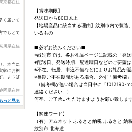
 東京都在住
【賞味期限】
発送日から80日以上
早く届いて
【地場産品に該当する理由】紋別市内で製造
方でもとて
いるもの
神奈川県在住
■必ずお読みください■
※紋別市では、各お礼品ページに記載の「発
※配送日、発送時期、配達曜日などのご要望は
り、本当に
※不在、転居、申込不備などによりお礼品が
実家にお裾
す。よつば
※長期ご不在期間がある場合、必ず「備考欄」
(備考欄が無い場合は当日中に「f012190-momb
 静岡県在住
連絡ください。)
何卒、ご了承いただけますようお願い致しま
もっと見る
【関連ワード】
（有）アムネット ふるさと納税 ふるさと 納税
紋別市 北海道