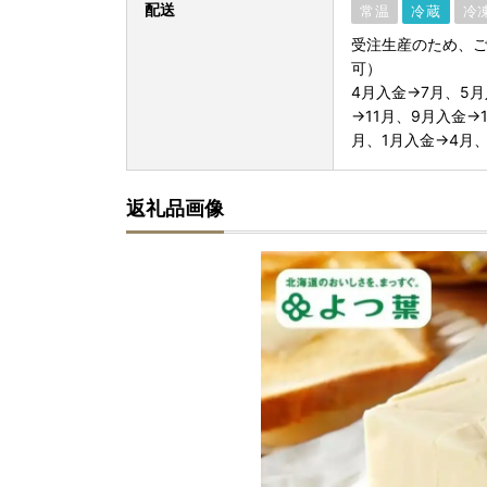
配送
常温
冷蔵
冷
受注生産のため、ご
可）
4月入金→7月、5月
→11月、9月入金→
月、1月入金→4月
返礼品画像