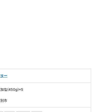
バター
塩(450g)×5
紋別市