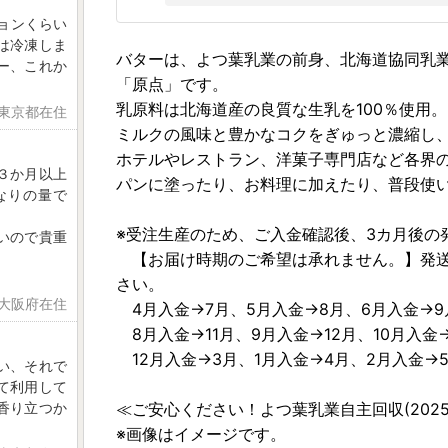
ションくらい
は冷凍しま
バターは、よつ葉乳業の前身、北海道協同乳業
ー、これか
「原点」です。
乳原料は北海道産の良質な生乳を100％使用。
 東京都在住
ミルクの風味と豊かなコクをぎゅっと濃縮し
ホテルやレストラン、洋菓子専門店など各界
３か月以上
パンに塗ったり、お料理に加えたり、普段使
なりの量で
※受注生産のため、ご入金確認後、3カ月後の
いので貴重
【お届け時期のご希望は承れません。】発送
さい。
 大阪府在住
4月入金→7月、5月入金→8月、6月入金→9
8月入金→11月、9月入金→12月、10月入金→
12月入金→3月、1月入金→4月、2月入金→
い、それで
て利用して
香り立つか
≪ご安心ください！よつ葉乳業自主回収(202
※画像はイメージです。