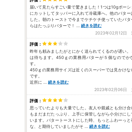
届いて見たらすごい量で驚きました！1つは10gポー
にカットしてタッパーに入れて冷蔵庫へ。他のバター
した。朝のトーストで今までケチケチ使っていたバタ
らはたっぷりバターで！
...
続きを読む
2023年02月12日
昨年も頼みましたがとにかく送られてくるのが遅い。
は待ちます。450ｇの業務用バターが５個なのでか
す。
450ｇの業務用サイズは近くのスーパーでは見かけな
です。
近所に
...
続きを読む
2023年02月06日
思っていたよりも大量でした。友人や親戚とも分け合
もまだまだたっぷり、上手に保管しながら小分けにし
います。バタートーストにした時、もっとふわーっと
な、と期待していましたがそ
...
続きを読む