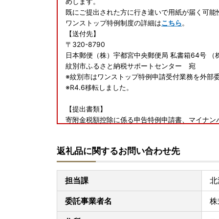
めします。
既にご提出された方に行き違いで用紙が届く可能
ワンストップ特例制度の詳細は
こちら
。
【送付先】
〒320-8790
日本郵便（株）宇都宮中央郵便局 私書箱64号 （
紋別市ふるさと納税サポートセンター 宛
※紋別市はワンストップ特例申請受付業務を外部
※R4.6移転しました。
【提出書類】
寄附金税額控除に係る申告特例申請書、マイナン
【提出期限】
寄付した年の翌年の1月10日(必着)
返礼品に関するお問い合わせ先
[オンラインワンストップ申請をご利用ください！
マイナンバーカードをお持ちの方は「
自治体マイ
担当課
北
書類の作成や郵送が不要。ぜひご利用ください。
※ご入金後１～３営業日で申請可能になります。
委託事業者名
株