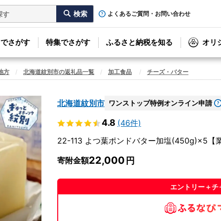
よくあるご質問・お問い合わせ
リでさがす
特集でさがす
ふるさと納税を知る
オリ
地方
北海道紋別市の返礼品一覧
加工食品
チーズ・バター
北海道紋別市
ワンストップ特例オンライン申請
4.8
(46件)
22-113 よつ葉ポンドバター加塩(450g)×5
22,000
寄附金額
エントリー＋チ