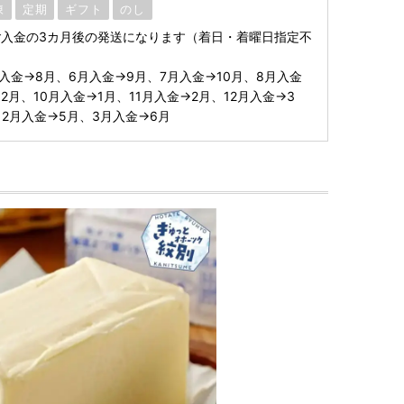
凍
定期
ギフト
のし
入金の3カ月後の発送になります（着日・着曜日指定不
入金→8月、6月入金→9月、7月入金→10月、8月入金
12月、10月入金→1月、11月入金→2月、12月入金→3
、2月入金→5月、3月入金→6月