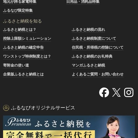
地元が誇る家電特集
日用品・消耗品特集
ふるなび限定特集
ふるさと納税を知る
ふるさと納税とは？
ふるさと納税の流れ
控除上限額シミュレーション
ふるさと納税制度について
ふるさと納税の確定申告
住民税・所得税の控除について
ワンストップ特例制度とは？
ふるさと納税のお礼特典
寄附金の使い道
マンガふるさと納税
企業版ふるさと納税とは
よくあるご質問・お問い合わせ
ふるなびオリジナルサービス