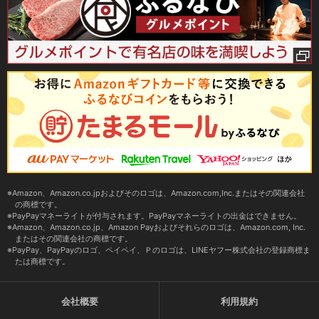
Amazon、Amazon.co.jpおよびそのロゴは、Amazon.com,Inc.またはその関連会社
の商標です。
PayPayマネーライトが付与されます。PayPayマネーライトの出金はできません。
Amazon、Amazon.co.jp、Amazon Payおよびそれらのロゴは、Amazon.com, Inc.
またはその関連会社の商標です。
PayPay、PayPayのロゴ、ペイペイ、Ｐのロゴは、LINEヤフー株式会社の登録商標ま
たは商標です。
会社概要
利用規約