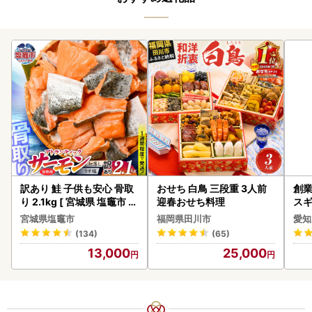
訳あり 鮭 子供も安心 骨取
おせち 白鳥 三段重 3人前
創業
り 2.1kg [ 宮城県 塩竈市 ]
迎春おせち料理
スギ
鮭
み 
宮城県塩竈市
福岡県田川市
愛知
惣菜
(134)
(65)
ンバ
13,000
25,000