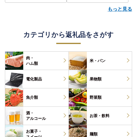
もっと見る
カテゴリから返礼品をさがす
肉・
米・パン
ハム類
電化製品
果物類
魚介類
野菜類
酒・
お茶・
飲料
アルコール
お菓子・
麺類
スイーツ