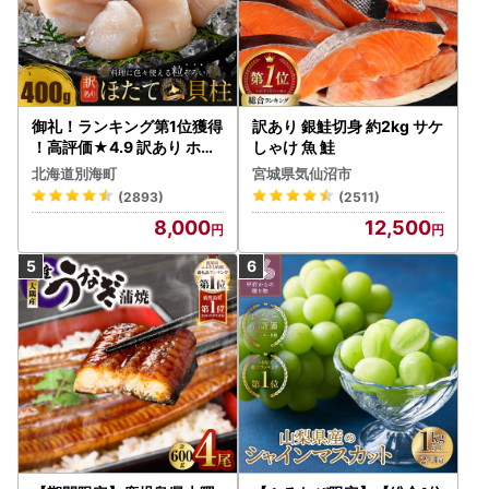
御礼！ランキング第1位獲得
訳あり 銀鮭切身 約2kg サケ
！高評価★4.9 訳あり ホタ
しゃけ 魚 鮭
テ 400g（ほたて 帆立 貝柱
北海道別海町
宮城県気仙沼市
冷凍 ）
(2893)
(2511)
8,000
12,500