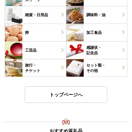
雑貨・
日用品
調味料・
油
卵
加工食品
感謝状・
工芸品
記念品
旅行・
セット類・
チケット
その他
トップページへ
おすすめ返礼品