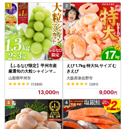
【ふるなび限定】甲州市産
えび 1.7kg 特大5Lサイズ む
厳選旬の大粒シャインマス
きえび
カット 約1.3kg 2～3房【2
山梨県甲州市
大阪府泉佐野市
026年発送】（MG）B12-
(1369)
(391)
472 FN-Limited-VO シャ
13,000
9,000
インマスカット フルーツ