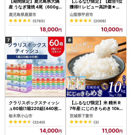
【期間限定】鹿児島県大隅
【ふるなび限定】【総合1位
産 うなぎ蒲焼 4尾（600g
獲得!! レビュー高評価★】
） KN007-004-04-cp18
〈2026年度配送分〉山梨
鹿児島県鹿屋市
山梨県甲府市
うなぎ 鰻 魚 惣菜 総菜
県産 シャインマスカット 2
(5765)
(2009)
～3房（1.0kg以上）シャイ
18,000
10,000
ン フルーツ FN-Limited-S
P
クラリスボックスティッシ
【ふるなび限定】米 精米 R
ュ60箱(1箱220組(440枚))
7年産 にじのきらめき 10kg
(5個入り×12セット)【配送
10月 FN-Limited-PR
栃木県小山市
茨城県下妻市
不可地域：離島・沖縄県】
(3240)
(3)
【1256759】
14,000
11,000