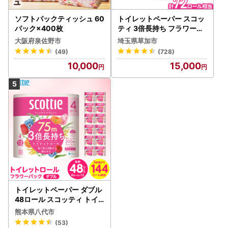
ソフトパックティッシュ 60
トイレットペーパー スコッ
パック×400枚
ティ 3倍長持ち フラワーパ
ック 4ロール×6P
大阪府泉佐野市
埼玉県草加市
(49)
(728)
10,000
15,000
トイレットペーパー ダブル
48ロール スコッティ トイ
レット
熊本県八代市
(53)