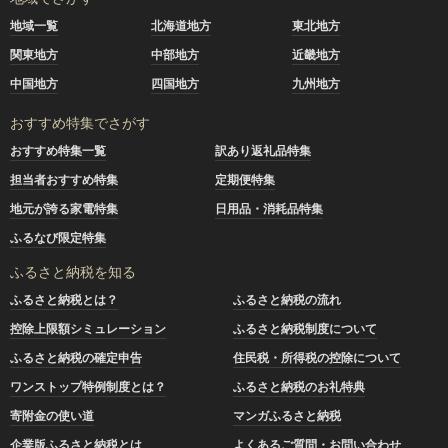
地域一覧
北海道地方
東北地方
関東地方
中部地方
近畿地方
中国地方
四国地方
九州地方
おすすめ特集でさがす
おすすめ特集一覧
訳あり返礼品特集
担当者おすすめ特集
定期便特集
地元が誇る家電特集
日用品・消耗品特集
ふるなび限定特集
ふるさと納税を知る
ふるさと納税とは？
ふるさと納税の流れ
控除上限額シミュレーション
ふるさと納税制度について
ふるさと納税の確定申告
住民税・所得税の控除について
ワンストップ特例制度とは？
ふるさと納税のお礼特典
寄附金の使い道
マンガふるさと納税
企業版ふるさと納税とは
よくあるご質問・お問い合わせ