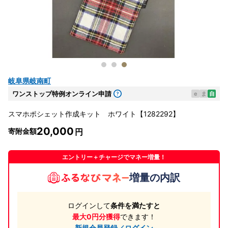
岐阜県岐南町
ワンストップ特例オンライン申請
e
ま
自
スマホポシェット作成キット ホワイト【1282292】
20,000
寄附金額
エントリー＋チャージでマネー増量！
増量の内訳
ログインして
条件を満たすと
最大0円分獲得
できます！
新規会員登録／ログイン