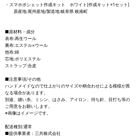
・スマホポシェット作成キット ホワイト[作成キット×1セット]
原産地:尾州産地/製造地:岐阜県 岐南町
■原材料・成分
表布:再生ウール
裏布:エステル×ウール
他布:綿
芯地:ポリエステル
ストラップ:合皮
■注意事項/その他
ハンドメイドなので仕上がりのサイズや柄合わせによる模様が異
なる場合があります。
別途、縫い糸、ミシン、はさみ、アイロン、待ち針、目打ち等の
ご用意をお願いします。
※画像はイメージです。
配送種別:通常
■提供事業者：三共株式会社