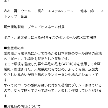
ます
表布 再生ウール 、裏布 エステル×ウール 、他布 綿 、ス
トラップ 合皮
尾州産地製造 ブランドピスネーム付属
ポスト、新聞受けに入るA4サイズのダンボールBOXにて梱包
■生産者の声
愛知県から岐阜県にかけてひろがる日本有数のウール織物の産地
の「尾州」。毛織物を得意とした産地です。
そこで環境を意識した再生羊毛の毛七(W70%)糸を使用して企画・
製織・整理された、天然繊維ならではの、ふっくら感、反発力、
やさしい風合いが持ち味のクランタータン生地のポシェットで
す。
すべてのパーツの型紙が縫い代付きで芯地にプリントされている
ので、切って貼って切って縫って、と楽しく作成していただけま
す。
■お礼品の内容について