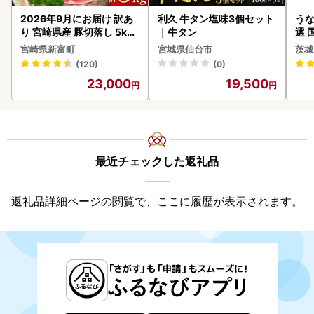
2026年9月にお届け 訳あ
利久 牛タン塩味3個セット
うな
り 宮崎県産 豚切落し 5kg
｜牛タン
選 
C325-2506-2609
付き
宮崎県新富町
宮城県仙台市
茨城
あり
(120)
(0)
人気
23,000
19,500
代
最近チェックした返礼品
返礼品詳細ページの閲覧で、ここに履歴が表示されます。