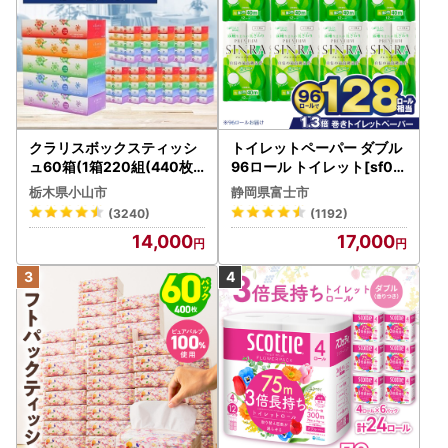
クラリスボックスティッシ
トイレットペーパー ダブル
ュ60箱(1箱220組(440枚))
96ロール トイレット[sf00
(5個入り×12セット)【配送
1-012]
栃木県小山市
静岡県富士市
不可地域：離島・沖縄県】
(3240)
(1192)
【1256759】
14,000
17,000