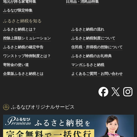
地元が誇る家電特集
日用品・消耗品特集
ふるなび限定特集
ふるさと納税を知る
ふるさと納税とは？
ふるさと納税の流れ
控除上限額シミュレーション
ふるさと納税制度について
ふるさと納税の確定申告
住民税・所得税の控除について
ワンストップ特例制度とは？
ふるさと納税のお礼特典
寄附金の使い道
マンガふるさと納税
企業版ふるさと納税とは
よくあるご質問・お問い合わせ
ふるなびオリジナルサービス