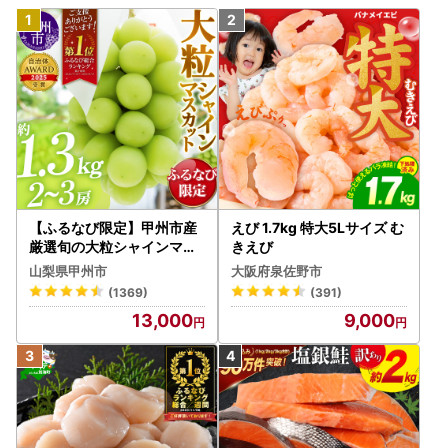
【ふるなび限定】甲州市産
えび 1.7kg 特大5Lサイズ む
厳選旬の大粒シャインマス
きえび
カット 約1.3kg 2～3房【2
山梨県甲州市
大阪府泉佐野市
026年発送】（MG）B12-
(1369)
(391)
472 FN-Limited-VO シャ
13,000
9,000
インマスカット フルーツ