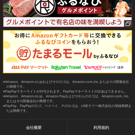
Amazon、Amazon.co.jpおよびそのロゴは、Amazon.com,Inc.またはその関連会社
の商標です。
PayPayマネーライトが付与されます。PayPayマネーライトの出金はできません。
Amazon、Amazon.co.jp、Amazon Payおよびそれらのロゴは、Amazon.com, Inc.
またはその関連会社の商標です。
PayPay、PayPayのロゴ、ペイペイ、Ｐのロゴは、LINEヤフー株式会社の登録商標ま
たは商標です。
会社概要
利用規約