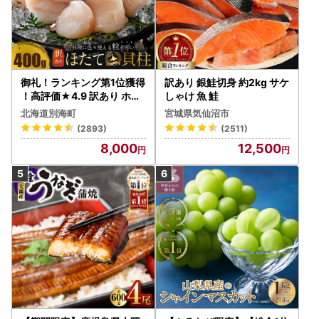
御礼！ランキング第1位獲得
訳あり 銀鮭切身 約2kg サケ
！高評価★4.9 訳あり ホタ
しゃけ 魚 鮭
テ 400g（ほたて 帆立 貝柱
北海道別海町
宮城県気仙沼市
冷凍 ）
(2893)
(2511)
8,000
12,500