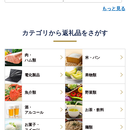
もっと見る
カテゴリから返礼品をさがす
肉・
米・パン
ハム類
電化製品
果物類
魚介類
野菜類
酒・
お茶・
飲料
アルコール
お菓子・
麺類
スイーツ