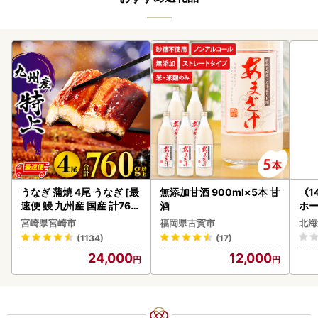
うなぎ 蒲焼 4尾 うなぎ [最
無添加甘酒 900ml×5本 甘
《1
速便 鰻 九州産 国産 計760
酒
ホ
g以上]
( 
宮崎県宮崎市
福岡県古賀市
北海
クラ
(1134)
(17)
贈答
24,000
12,000
御中
い 
ル 
02