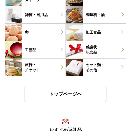
雑貨・
日用品
調味料・
油
卵
加工食品
感謝状・
工芸品
記念品
旅行・
セット類・
チケット
その他
トップページへ
おすすめ返礼品