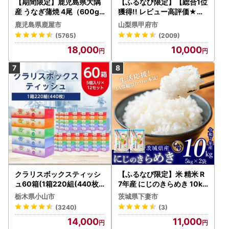
【期間限定】鹿児島県大隅
【ふるなび限定】【総合1位
産 うなぎ蒲焼 4尾（600g
獲得!! レビュー高評価★】
） KN007-004-04-cp18
〈2026年度配送分〉山梨
鹿児島県鹿屋市
山梨県甲府市
うなぎ 鰻 魚 惣菜 総菜
県産 シャインマスカット 2
(5765)
(2009)
～3房（1.0kg以上）シャイ
18,000
10,000
ン フルーツ FN-Limited-S
P
クラリスボックスティッシ
【ふるなび限定】米 精米 R
ュ60箱(1箱220組(440枚))
7年産 にじのきらめき 10kg
(5個入り×12セット)【配送
10月 FN-Limited-PR
栃木県小山市
茨城県下妻市
不可地域：離島・沖縄県】
(3240)
(3)
【1256759】
14,000
11,000