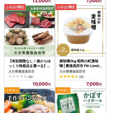
13,000
7,000
【有効期限なし！後からゆ
麦味噌2kg 昭和の町麦味
っくり特産品を選べる】大
噌 | 豊後高田市 FN-Limite
分県豊後高田市カタログポ
d-SP
大分県豊後高田市
大分県豊後高田市
イント
(0)
(9)
10,000
7,000