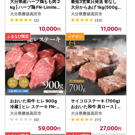
大分県産ハーブ鶏もも肉 2
最短3営業日発送 骨なし
kg | ハーブ鶏 FN-Limited
大分からあげ 1kg(500g×
-SP
2袋) | からあげ 唐揚げ 豊
大分県豊後高田市
大分県豊後高田市
後高田市
(2)
(33)
10,000
11,000
おおいた和牛 ヒレ 900g
サイコロステーキ (700g)
冷蔵 | ヒレ ステーキ FN-Li
おおいた和牛 肩ロース | サ
mited-SP
イコロステーキ 豊後高田
大分県豊後高田市
大分県豊後高田市
市
(0)
(11)
59,000
27,000