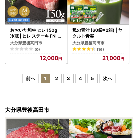
おおいた和牛 ヒレ 150g
私の青汁 (60袋×2箱) | ヤ
冷蔵 | ヒレ ステーキ FN-Li
クルト青実
mited-SP
大分県豊後高田市
大分県豊後高田市
(0)
(16)
12,000
21,000
前へ
1
2
3
4
5
次へ
大分県豊後高田市