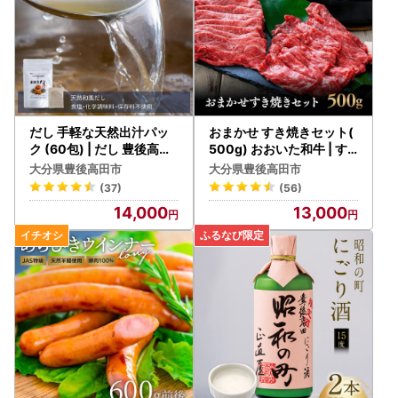
だし 手軽な天然出汁パッ
おまかせ すき焼きセット(
ク (60包) | だし 豊後高田
500g) おおいた和牛 | す
市 FN-Limited-SP
き焼き
大分県豊後高田市
大分県豊後高田市
(37)
(56)
14,000
13,000