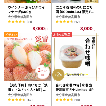
ウインナー あらびきウイ
にごり酒 昭和の町にごり
ンナー 約600g
酒 (500ml×2本) 限定 FN-
Limited-SP
大分県豊後高田市
大分県豊後高田市
(51)
(17)
8,000
8,000
【先行予約】白いちご「淡
合わせ味噌 2kg | 味噌 豊
雪」・2パック入×1箱 | 豊
後高田市 FN-Limited-SP
後高田市 白いちご
大分県豊後高田市
大分県豊後高田市
(42)
(13)