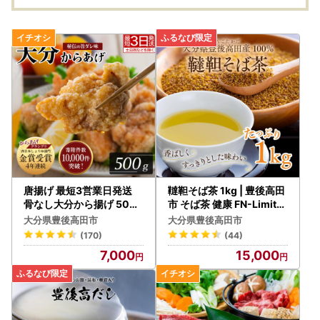
唐揚げ 最短3営業日発送
韃靼そば茶 1kg | 豊後高田
骨なし大分から揚げ 500g
市 そば茶 健康 FN-Limite
(1袋)
d-SP
大分県豊後高田市
大分県豊後高田市
(170)
(44)
7,000
15,000