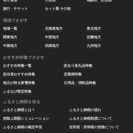
旅行・チケット
セット類 その他
地域でさがす
地域一覧
北海道地方
東北地方
関東地方
中部地方
近畿地方
中国地方
四国地方
九州地方
おすすめ特集でさがす
おすすめ特集一覧
訳あり返礼品特集
担当者おすすめ特集
定期便特集
地元が誇る家電特集
日用品・消耗品特集
ふるなび限定特集
ふるさと納税を知る
ふるさと納税とは？
ふるさと納税の流れ
控除上限額シミュレーション
ふるさと納税制度について
ふるさと納税の確定申告
住民税・所得税の控除について