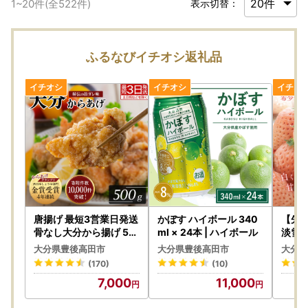
1
~
20
件(全
522
件)
表示切替：
ふるなびイチオシ返礼品
唐揚げ 最短3営業日発送
かぼす ハイボール 340
【先
骨なし大分から揚げ 50
ml × 24本 | ハイボール
淡雪」
0g(1袋)
| 豊
大分県豊後高田市
大分県豊後高田市
大分県
(170)
(10)
7,000
11,000