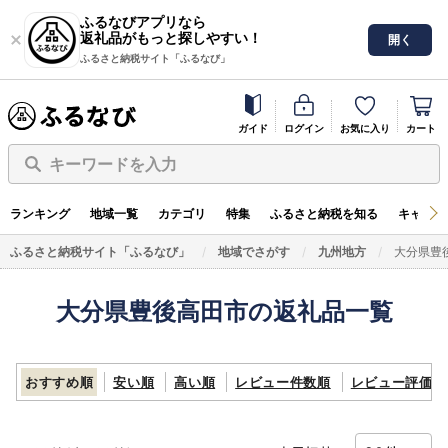
ふるなびアプリなら
返礼品がもっと探しやすい！
開く
ふるさと納税サイト「ふるなび」
ガイド
ログイン
お気に入り
カート
キーワードを入力
ランキング
地域一覧
カテゴリ
特集
ふるさと納税を知る
キャンペ
ふるさと納税サイト「ふるなび」
地域でさがす
九州地方
大分県豊
大分県豊後高田市の返礼品一覧
おすすめ順
安い順
高い順
レビュー件数順
レビュー評価順