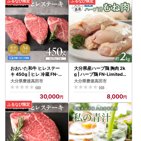
おおいた和牛 ヒレステー
大分県産ハーブ鶏 胸肉 2k
キ 450g | ヒレ 冷蔵 FN-Li
g | ハーブ鶏 FN-Limited-
mited-SP
SP
大分県豊後高田市
大分県豊後高田市
(0)
(0)
30,000
8,000