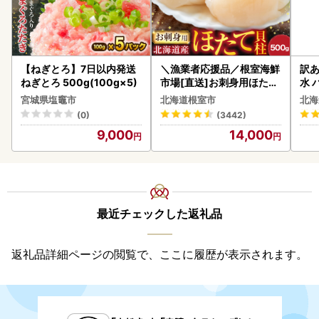
【ねぎとろ】7日以内発送
＼漁業者応援品／根室海鮮
訳あ
ねぎとろ 500g(100g×5)
市場[直送]お刺身用ほたて
水 
貝柱500g A-28002
ク 
宮城県塩竈市
北海道根室市
北海
付き
(0)
(3442)
海の
9,000
14,000
司 
取り
料
最近チェックした返礼品
返礼品詳細ページの閲覧で、ここに履歴が表示されます。