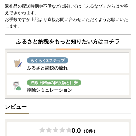
-------------------------------------------------------
返礼品の配送時期や不備などに関しては「ふるなび」からはお答
えできかねます。
お手数ですが上記より直接お問い合わせいただくようお願いいた
【『ヤマト運輸・転送サービスの有料化』についてのおしら
します。
せ】
令和5年6月1日（木）受付分より荷物の送り状に記載された
ふるさと納税をもっと知りたい方はコチラ
住所以外にお届け先を変更（転送）する場合、送り状記載の
お届け先から変更後のお届け先までの運賃（定価・着払い）
を収受いたします。（※ヤマト運輸HPより抜粋）
らくらく3ステップ
お届け先が変更となる場合は、事前に上記ふるさと納税窓口
ふるさと納税の流れ
までご連絡をお願いいたします。
控除上限額の限度額と目安
【返礼品の発送について】
控除シミュレーション
・返礼品は、提供事業者にて準備が整い次第、順次発送いた
します。
レビュー
・納期につきましては、返礼品ページに目安を記載しており
ますので、ご確認ください。
・お申込みが集中した場合は、ページ記載の期日より発送ま
でにお時間を頂戴する場合がございます。予めご了承くださ
0.0
（0件）
い。