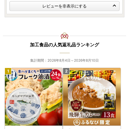
・長期不在等でお受け取りが難しい日があられる場合は備考
レビューを非表示にする
欄にご入力ください。
・一部、不在日やご希望日をご入力いただいても対応が難し
い返礼品がございます。返礼品ページの説明を必ずご確認く
ださい。
加工食品の人気返礼品ランキング
【個人情報の取り扱いについて】
お寄せいただいた個人情報は、寄附金の受付、入金及び返礼
集計期間：2026年8月4日～2026年8月10日
品発送に係る確認・連絡、各種お問い合わせ、寄附の使い道
のお知らせの広報等に利用するものであり、それ以外の目的
で使用するものではありません。返礼品発送に関して、必要
最低限の範囲において返礼品取扱い事業者に通知します。
【ふるさと納税の対象となる地方団体の指定について】
五島市は令和7年9月26日付総務大臣通知「ふるさと納税の
対象となる地方団体の指定について（通知）」にて、地方税
法（昭和25年法律第226号）第37条の2第2項及び第314条の
7第2項の規定に基づき、ふるさと納税の対象となる地方団体