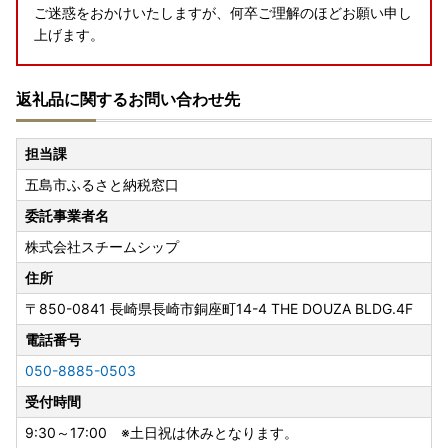
ご迷惑をおかけいたしますが、何卒ご理解のほどお願い申し
上げます。
返礼品に関するお問い合わせ先
【お申込みについて】
・万が一、お申込み完了後にご登録情報の変更（返礼品お届
け先の変更含む）が生じた際は、必ず下記ふるさと納税窓口
担当課
までご連絡をお願いいたします。
五島市ふるさと納税窓口
※マイページ上のみで変更された情報は反映されませんので
ご注意ください。
委託事業者名
※なお、お届け先の変更については、ご連絡のタイミングに
株式会社スチームシップ
よっては対応いたしかねる場合もございます。予めご了承く
ださい。
住所
〒850-0841
長崎県長崎市銅座町14-4 THE DOUZA BLDG.4F
-------------------------------------------------------
電話番号
長崎県五島市 ふるさと納税窓口
TEL：050-8885-0503
050-8885-0503
メール：goto@steamship.co.jp
受付時間
受付時間：9:30～17:00
(土曜日・日曜日・祝日及び年末年始を除く)
9:30～17:00 ※土日祝は休みとなります。