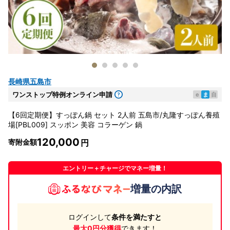
長崎県五島市
ワンストップ特例オンライン申請
e
ま
自
【6回定期便】すっぽん鍋 セット 2人前 五島市/丸隆すっぽん養殖
場[PBL009] スッポン 美容 コラーゲン 鍋
120,000
寄附金額
エントリー＋チャージでマネー増量！
増量の内訳
ログインして
条件を満たすと
最大0円分獲得
できます！