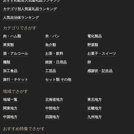
おすすめ総合人気返礼品ランキング
カテゴリ別人気返礼品ランキング
人気自治体ランキング
カテゴリでさがす
肉・ハム類
米・パン
電化製品
果実類
魚介類
野菜類
酒・アルコール
お茶・飲料
お菓子・スイーツ
麺類
雑貨・日用品
卵
加工食品
工芸品
感謝状・記念品
旅行・チケット
セット類 その他
地域でさがす
地域一覧
北海道地方
東北地方
関東地方
中部地方
近畿地方
中国地方
四国地方
九州地方
おすすめ特集でさがす