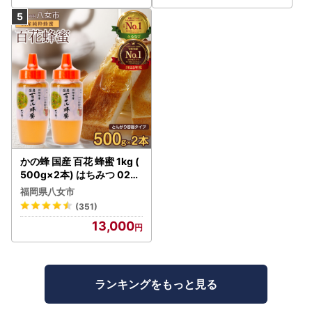
かの蜂 国産 百花 蜂蜜 1kg (
500g×2本) はちみつ 024-
019
福岡県八女市
(351)
13,000
ランキングをもっと見る