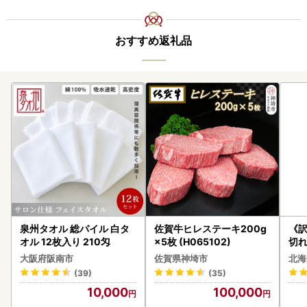
おすすめ返礼品
泉州タオル 総パイル 白タ
佐賀牛ヒレステーキ200g
《
オル 12枚入り 210匁
×5枚 (H065102)
切れ
0g 
大阪府阪南市
佐賀県神埼市
北海
(39)
(35)
10,000
100,000