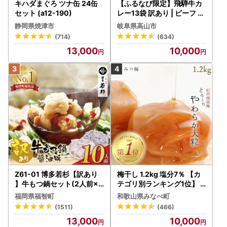
キハダまぐろ ツナ缶 24缶
【ふるなび限定】飛騨牛カ
として指定されました。
セット (a12-190)
レー13袋 訳あり | ビーフ レ
指定対象期間は、令和7年10月1日から令和8年9月30日まで
トルト 訳あり DC006-CP
静岡県焼津市
岐阜県高山市
です。
01 FN-Limited-VO
(714)
(634)
13,000
10,000
Z61-01 博多若杉【訳あり
梅干し 1.2kg 塩分7％ 【カ
】牛もつ鍋セット(2人前×5
テゴリ別ランキング1位】
) 10人前 もつ鍋
はちみつ梅干し ご家庭用 【
福岡県福智町
和歌山県みなべ町
baijuen002B】
(1511)
(466)
13,000
10,000