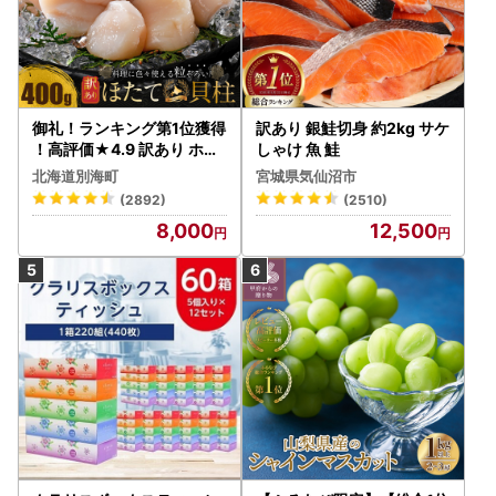
御礼！ランキング第1位獲得
訳あり 銀鮭切身 約2kg サケ
！高評価★4.9 訳あり ホタ
しゃけ 魚 鮭
テ 400g（ほたて 帆立 貝柱
北海道別海町
宮城県気仙沼市
冷凍 ）
(2892)
(2510)
8,000
12,500