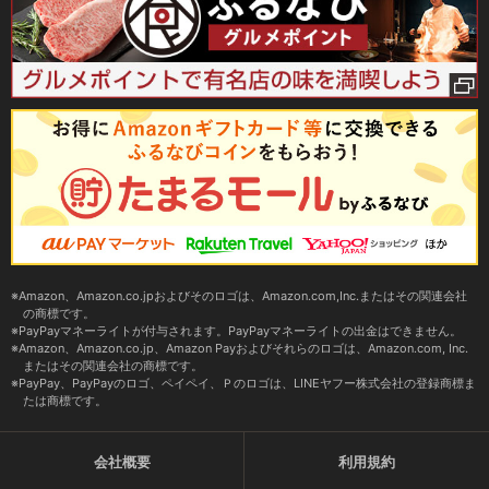
Amazon、Amazon.co.jpおよびそのロゴは、Amazon.com,Inc.またはその関連会社
の商標です。
PayPayマネーライトが付与されます。PayPayマネーライトの出金はできません。
Amazon、Amazon.co.jp、Amazon Payおよびそれらのロゴは、Amazon.com, Inc.
またはその関連会社の商標です。
PayPay、PayPayのロゴ、ペイペイ、Ｐのロゴは、LINEヤフー株式会社の登録商標ま
たは商標です。
会社概要
利用規約