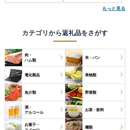
もっと見る
カテゴリから返礼品をさがす
肉・
米・パン
ハム類
電化製品
果物類
魚介類
野菜類
酒・
お茶・
飲料
アルコール
お菓子・
麺類
スイーツ