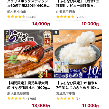
クラリスボックスティッシ
【ふるなび限定】【総合1位
ュ60箱(1箱220組(440枚))
獲得!! レビュー高評価★】
(5個入り×12セット)【配送
〈2026年度配送分〉山梨
栃木県小山市
山梨県甲府市
不可地域：離島・沖縄県】
県産 シャインマスカット 2
(3240)
(2009)
【1256759】
～3房（1.0kg以上）シャイ
14,000
10,000
ン フルーツ FN-Limited-S
P
【期間限定】鹿児島県大隅
【ふるなび限定】米 精米 R
産 うなぎ蒲焼 4尾（600g
7年産 にじのきらめき 10kg
） KN007-004-04-cp18
10月 FN-Limited-PR
鹿児島県鹿屋市
茨城県下妻市
うなぎ 鰻 魚 惣菜 総菜
(5765)
(3)
18,000
11,000