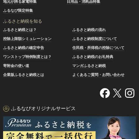
地元が誇る家電特集
日用品・消耗品特集
ふるなび限定特集
ふるさと納税を知る
ふるさと納税とは？
ふるさと納税の流れ
控除上限額シミュレーション
ふるさと納税制度について
ふるさと納税の確定申告
住民税・所得税の控除について
ワンストップ特例制度とは？
ふるさと納税のお礼特典
寄附金の使い道
マンガふるさと納税
企業版ふるさと納税とは
よくあるご質問・お問い合わせ
ふるなびオリジナルサービス