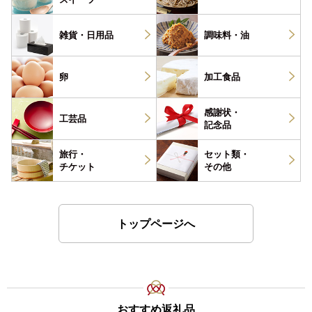
雑貨・
日用品
調味料・
油
卵
加工食品
感謝状・
工芸品
記念品
旅行・
セット類・
チケット
その他
トップページへ
おすすめ返礼品