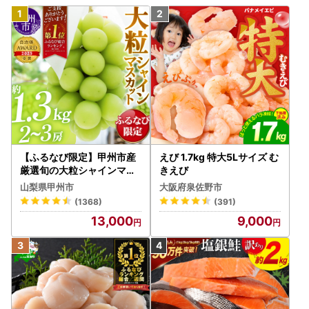
【ふるなび限定】甲州市産
えび 1.7kg 特大5Lサイズ む
厳選旬の大粒シャインマス
きえび
カット 約1.3kg 2～3房【2
山梨県甲州市
大阪府泉佐野市
026年発送】（MG）B12-
(1368)
(391)
472 FN-Limited-VO シャ
13,000
9,000
インマスカット フルーツ