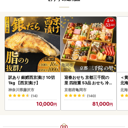
訳あり 銀鱈西京漬け 10切
迎春おせち 京都三千院の
＜
1kg 【西京漬け】
里 四段重 53品 おせち 冷蔵
北海
2027 先行予約
20
神奈川県藤沢市
京都府亀岡市
北海
(14)
(140)
10,000
81,000