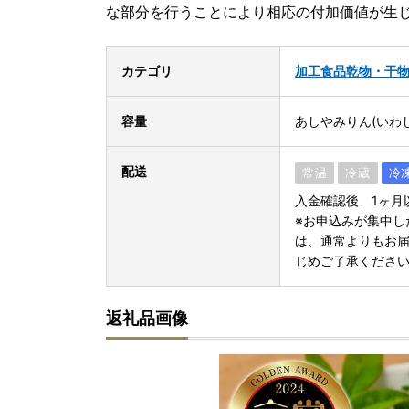
な部分を行うことにより相応の付加価値が生
カテゴリ
加工食品
乾物・干
容量
あしやみりん(いわ
配送
常温
冷蔵
冷
入金確認後、1ヶ月
※お申込みが集中し
は、通常よりもお
じめご了承くださ
返礼品画像