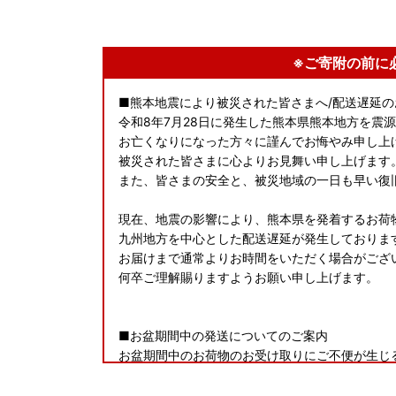
※ご寄附の前に
■熊本地震により被災された皆さまへ/配送遅延の
令和8年7月28日に発生した熊本県熊本地方を震
お亡くなりになった方々に謹んでお悔やみ申し上
被災された皆さまに心よりお見舞い申し上げます
また、皆さまの安全と、被災地域の一日も早い復
現在、地震の影響により、熊本県を発着するお荷
九州地方を中心とした配送遅延が発生しておりま
お届けまで通常よりお時間をいただく場合がござ
何卒ご理解賜りますようお願い申し上げます。
■お盆期間中の発送についてのご案内
お盆期間中のお荷物のお受け取りにご不便が生じ
（木）～8月15日（土）は発送を停止させていた
※一部の返礼品については、期間中も発送いたし