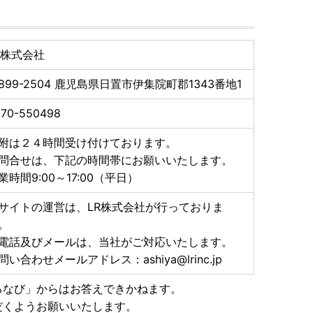
納期が前後する場合がございます。
、8/16以降の発送となる場合がございます。
R株式会社
899-2504
鹿児島県日置市伊集院町郡1343番地1
ださい。
一返礼品に不良・破損・誤納品などございましたら、
570-550498
うえ下記アドレスまでメールにてご連絡ください。
附は２４時間受け付けております。
ます。
問合せは、下記の時間帯にお願いいたします。
し上げます。
業時間9:00～17:00（平日）
サイトの運営は、LR株式会社が行っておりま
。
電話及びメールは、当社がご対応いたします。
問い合わせメールアドレス：ashiya@lrinc.jp
るなび」からはお答えできかねます。
だくようお願いいたします。