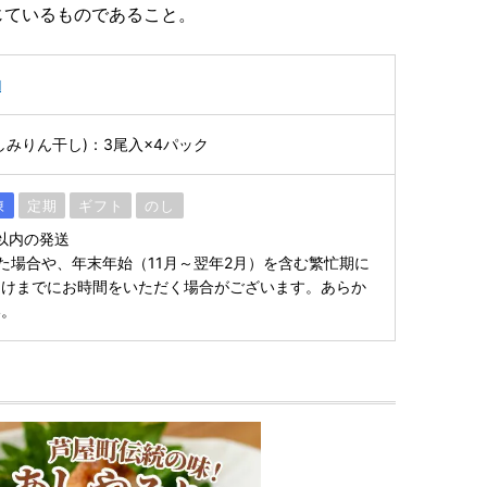
じているものであること。
物
しみりん干し)：3尾入×4パック
凍
定期
ギフト
のし
以内の発送
た場合や、年末年始（11月～翌年2月）を含む繁忙期に
届けまでにお時間をいただく場合がございます。あらか
い。