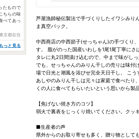
ったもので
こちらの味
芦屋漁師秘伝製法で手づくりしたイワシみり
食べてあっ
ま真空パック。
 東京都在住
中西商店の中西節子(せっちゃん)の手づくり
もっと見る
す。 脂がのった国産いわしを1尾1尾丁寧に
タレに丸2日間漬け込むので、中まで味がし
でも、せっちゃんのみりん干しの売りは味付け
場で日光と潮風を浴びせ完全天日干し。 こう
あしやのみりん干しは元々は家庭で食べたり
くの人に食べてもらいたいという思いから製
【焦げない焼き方のコツ】
弱火で裏表をじっくり焼いてください。クッ
■生産者の声
県外からのお取り寄せも多く、贈り物として