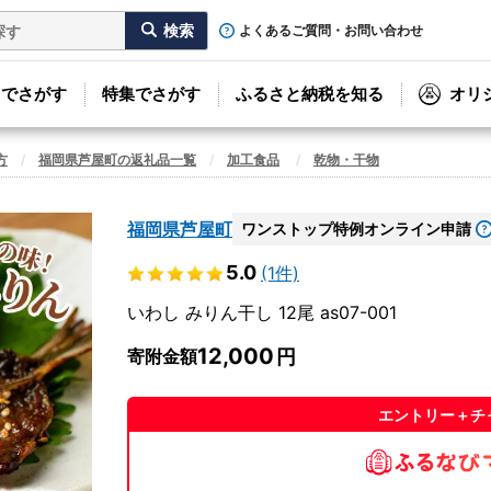
よくあるご質問・お問い合わせ
リでさがす
特集でさがす
ふるさと納税を知る
オリ
方
福岡県芦屋町の返礼品一覧
加工食品
乾物・干物
福岡県芦屋町
ワンストップ特例オンライン申請
5.0
(1件)
いわし みりん干し 12尾 as07-001
12,000
寄附金額
エントリー＋チ