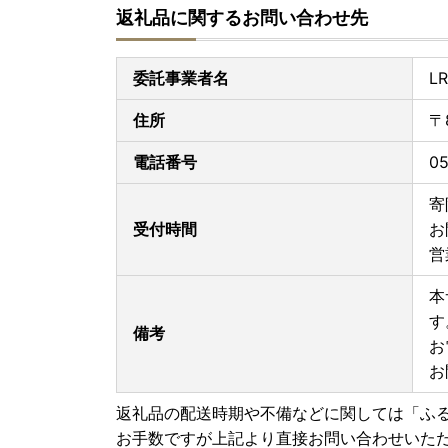
返礼品に関するお問い合わせ先
※お盆期間中は発送を控えさせていただくため、
※お届け時期が8/6頃までの返礼品につきましても
委託事業者名
L
■お受け取り後はすぐに状態をご確認ください
住所
〒
返礼品到着後は速やかに返礼品の状態をご確認く
万全を期して返礼品をお届けしていますが、万が
電話番号
0
返礼品到着から2日以内に、写真(画像)を添付の
ashiya@lrinc.jp
寄
日数がたったものに関しましては対応いたしかね
受付時間
お
ご了承の上、お申込みくださいますようお願い申
営
本
す
備考
お
お
返礼品の配送時期や不備などに関しては「ふ
お手数ですが上記より直接お問い合わせいた