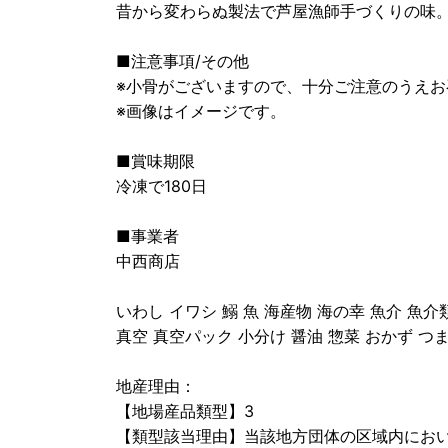
昔から変わらぬ製法で芦屋漁師手づくりの味
■注意事項/その他
※小骨がございますので、十分ご注意のうえお
※画像はイメージです。
■賞味期限
冷凍で180日
■事業者
中西商店
いわし イワシ 鰯 魚 海産物 海の幸 魚介 魚介
真空 真空パック 小分け 醤油 惣菜 おかず つ
地産理由：
【地場産品類型】3
【類型該当理由】当該地方団体の区域内にお