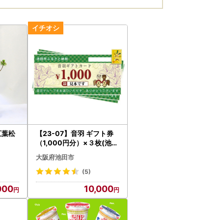
五葉松
【23-07】音羽 ギフト券
（1,000円分）×３枚(池田
市内２店舗限定)
大阪府池田市
(5)
000
10,000