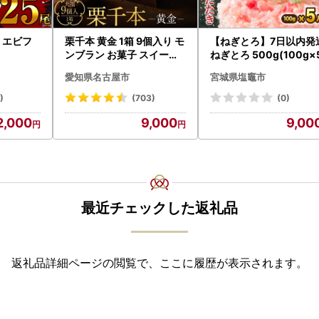
| エビフ
栗千本 黄金 1箱 9個入り モ
【ねぎとろ】7日以内発
ンブラン お菓子 スイーツ
ねぎとろ 500g(100g×
デザート モンブラン 人気
愛知県名古屋市
宮城県塩竈市
)
(703)
(0)
2,000
9,000
9,00
最近チェックした返礼品
返礼品詳細ページの閲覧で、ここに履歴が表示されます。