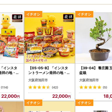
A】「インスタ
【05-05-B】「インスタ
【39-04】 養庄園 
発祥の地・大
ントラーメン発祥の地・大
盆栽
じみ定番セッ
阪池田」わくわくおたのし
大阪府池田市
大阪府池田市
みセット
(114)
(42)
(5)
22,000
22,000
18,