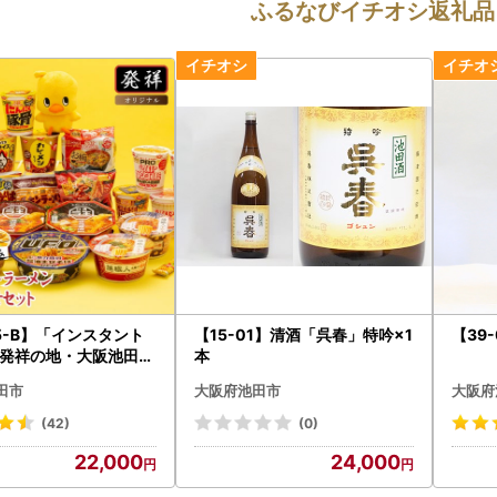
ふるなびイチオシ返礼品
05-B】「インスタント
【15-01】清酒「呉春」特吟×1
【39
発祥の地・大阪池田」
本
おたのしみセット
田市
大阪府池田市
大阪府
(42)
(0)
22,000
24,000