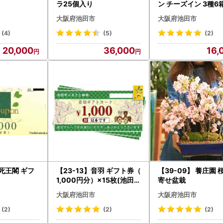
ラ25個入り
ン チーズイン 3種6
大阪府池田市
大阪府池田市
(4)
(5)
(2)
20,000
36,000
16,
不死王閣 ギフ
【23-13】音羽 ギフト券（
【39-09】 養庄園 
1,000円分）×15枚(池田市
寄せ盆栽
内２店舗限定)
大阪府池田市
大阪府池田市
(2)
(2)
(2)