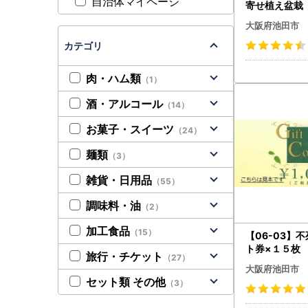
自治体マイページ
寄せ植え盆栽
大阪府池田市
カテゴリ
肉・ハム類
（1）
酒・アルコール
（14）
お菓子・スイーツ
（24）
麺類
（3）
雑貨・日用品
（55）
調味料・油
（2）
加工食品
（15）
【06-03】
ト券×１５枚
旅行・チケット
（27）
大阪府池田市
セット類 その他
（3）