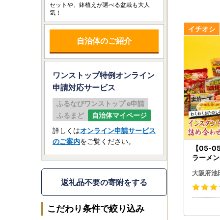
セットや、鉢植えが選べる盆栽も大人
気！
自治体のご紹介
ワンストップ特例オンライン
申請
対応サービス
ふるなびワンストップ e申請
ふるまど
自治体マイページ
詳しくは
オンライン申請サービス
のご案内
をご覧ください。
【05-
ラーメン
わくわく
大阪府池
返礼品不要の寄附をする
こだわり条件で絞り込み