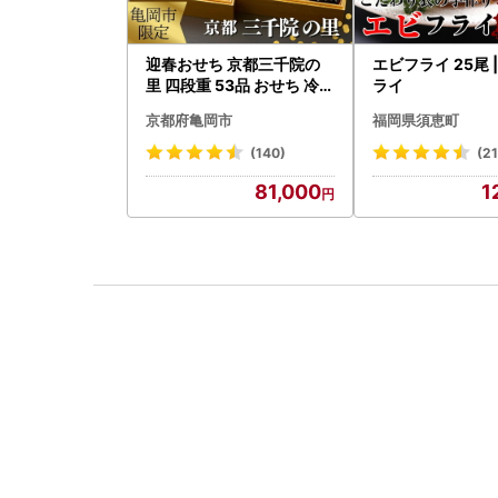
迎春おせち 京都三千院の
エビフライ 25尾 
里 四段重 53品 おせち 冷蔵
ライ
2027 先行予約
京都府亀岡市
福岡県須恵町
(140)
(21
81,000
1