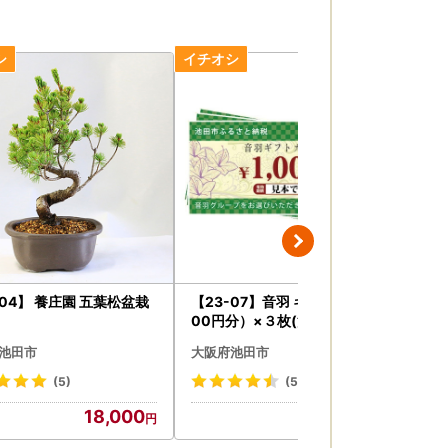
-04】 養庄園 五葉松盆栽
【23-07】音羽 ギフト券（1,0
【3
00円分）×３枚(池田市内２店
舗限定)
池田市
大阪府池田市
大
(5)
(5)
18,000
10,000