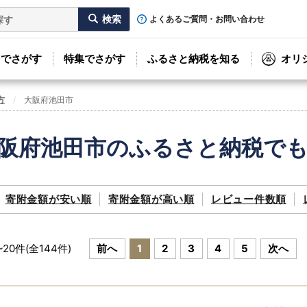
よくあるご質問・お問い合わせ
リでさがす
特集でさがす
ふるさと納税を知る
オリ
方
大阪府池田市
阪府池田市のふるさと納税で
寄附金額が
安い順
寄附金額が
高い順
レビュー件数順
~
20
件(全
144
件)
前へ
1
2
3
4
5
次へ