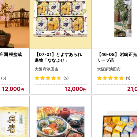
養庄園 桜盆栽
【07-01】とよすあられ
【46-08】 岩崎正光
進物「ななよせ」
リーブ苗
大阪府池田市
大阪府池田市
(5)
(5)
(1)
12,000
12,000
21,