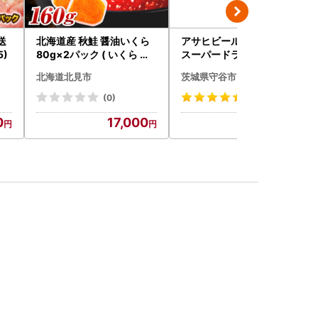
送
北海道産 秋鮭 醤油いくら
アサヒビール 究極の辛口
5)
80g×2パック ( いくら イ
スーパードライ 350ml×4
クラ 魚卵 鮭 サケ さけ 鮭い
8本 ビール
北海道北見市
茨城県守谷市
くら 醤油漬け パック 北海
道産 ふるさと納税 秋鮭 )【
(0)
(245)
233-0002】
0
17,000
30,000