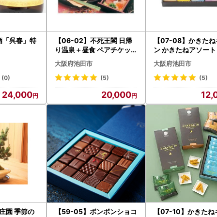
清酒「呉春」特
【06-02】不死王閣 日帰
【07-08】かきた
り温泉＋昼食 ペアチケッ
ン かきたねアソート 
ト
大阪府池田市
大阪府池田市
(0)
(5)
(5)
24,000
20,000
12,
養庄園 季節の
【59-05】ボンボンショコ
【07-10】かきた