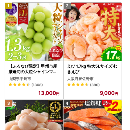
【ふるなび限定】甲州市産
えび 1.7kg 特大5Lサイズ む
厳選旬の大粒シャインマス
きえび
カット 約1.3kg 2～3房【2
山梨県甲州市
大阪府泉佐野市
026年発送】（MG）B12-
(1368)
(390)
472 FN-Limited-VO シャ
13,000
9,000
インマスカット フルーツ