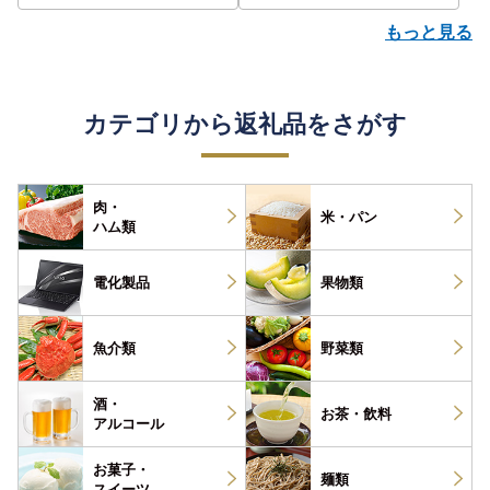
もっと見る
カテゴリから返礼品をさがす
肉・
米・パン
ハム類
電化製品
果物類
魚介類
野菜類
酒・
お茶・
飲料
アルコール
お菓子・
麺類
スイーツ