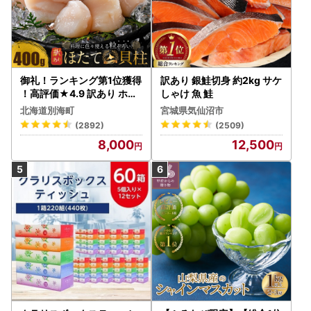
御礼！ランキング第1位獲得
訳あり 銀鮭切身 約2kg サケ
！高評価★4.9 訳あり ホタ
しゃけ 魚 鮭
テ 400g（ほたて 帆立 貝柱
北海道別海町
宮城県気仙沼市
冷凍 ）
(2892)
(2509)
8,000
12,500