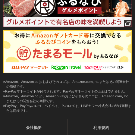
Amazon、Amazon.co.jpおよびそのロゴは、Amazon.com,Inc.またはその関連会社
の商標です。
PayPayマネーライトが付与されます。PayPayマネーライトの出金はできません。
Amazon、Amazon.co.jp、Amazon Payおよびそれらのロゴは、Amazon.com, Inc.
またはその関連会社の商標です。
PayPay、PayPayのロゴ、ペイペイ、Ｐのロゴは、LINEヤフー株式会社の登録商標ま
たは商標です。
会社概要
利用規約