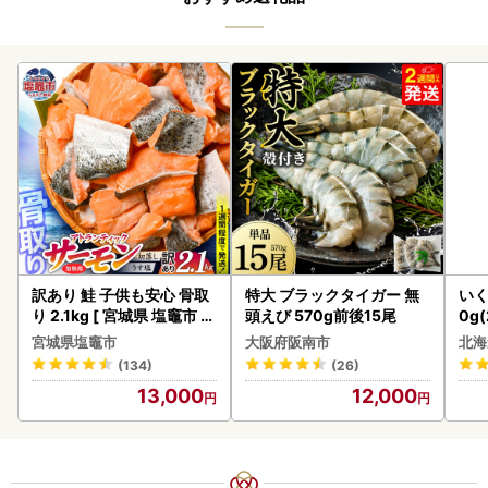
訳あり 鮭 子供も安心 骨取
特大 ブラックタイガー 無
いく
り 2.1kg [ 宮城県 塩竈市 ]
頭えび 570g前後15尾
0g
鮭
2-1
宮城県塩竈市
大阪府阪南市
北海
(134)
(26)
13,000
12,000