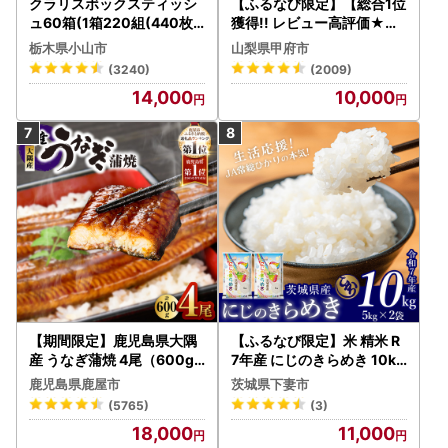
クラリスボックスティッシ
【ふるなび限定】【総合1位
ュ60箱(1箱220組(440枚))
獲得!! レビュー高評価★】
(5個入り×12セット)【配送
〈2026年度配送分〉山梨
栃木県小山市
山梨県甲府市
不可地域：離島・沖縄県】
県産 シャインマスカット 2
(3240)
(2009)
【1256759】
～3房（1.0kg以上）シャイ
14,000
10,000
ン フルーツ FN-Limited-S
P
【期間限定】鹿児島県大隅
【ふるなび限定】米 精米 R
産 うなぎ蒲焼 4尾（600g
7年産 にじのきらめき 10kg
） KN007-004-04-cp18
10月 FN-Limited-PR
鹿児島県鹿屋市
茨城県下妻市
うなぎ 鰻 魚 惣菜 総菜
(5765)
(3)
18,000
11,000