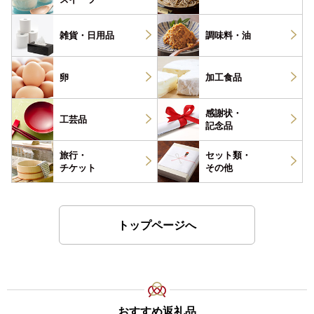
雑貨・
日用品
調味料・
油
卵
加工食品
感謝状・
工芸品
記念品
旅行・
セット類・
チケット
その他
トップページへ
おすすめ返礼品