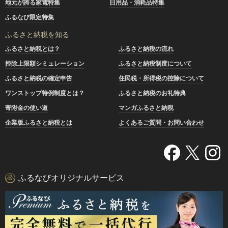
地元が誇る家電特集
日用品・消耗品特集
ふるなび限定特集
ふるさと納税を知る
ふるさと納税とは？
ふるさと納税の流れ
控除上限額シミュレーション
ふるさと納税制度について
ふるさと納税の確定申告
住民税・所得税の控除について
ワンストップ特例制度とは？
ふるさと納税のお礼特典
寄附金の使い道
マンガふるさと納税
企業版ふるさと納税とは
よくあるご質問・お問い合わせ
ふるなびオリジナルサービス