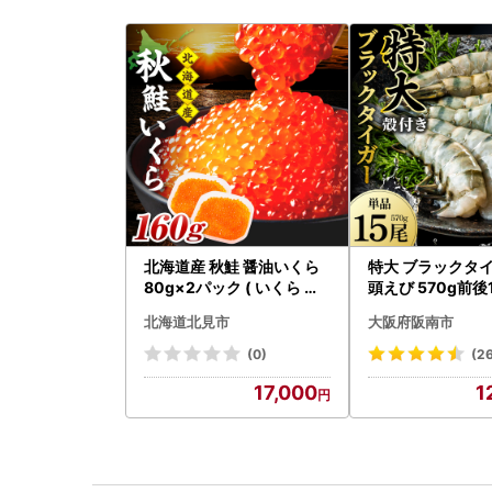
北海道産 秋鮭 醤油いくら
特大 ブラックタイ
80g×2パック ( いくら イ
頭えび 570g前後
クラ 魚卵 鮭 サケ さけ 鮭い
北海道北見市
大阪府阪南市
くら 醤油漬け パック 北海
道産 ふるさと納税 秋鮭 )【
(0)
(2
233-0002】
17,000
1