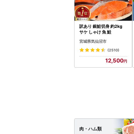
訳あり 銀鮭切身 約2kg
サケ しゃけ 魚 鮭
宮城県気仙沼市
(2510)
12,500
肉・
ハム類