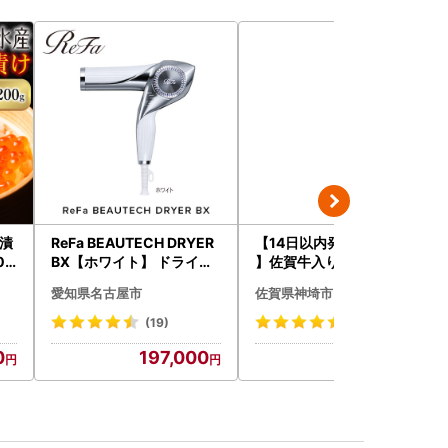
油漬
ReFa BEAUTECH DRYER
【14日以内発送！数量限定
09
BX【ホワイト】 ドライヤ
】佐賀牛入り ハンバーグ 2
ー 美容 家電 ドライヤー リ
2個 2.6kg(120g×22個)(H
愛知県名古屋市
佐賀県神埼市
ファ
083106)
(19)
(60)
0
197,000
12,000