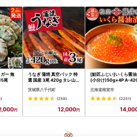
ガー 無
うなぎ 蒲焼 真空パック 特
[鮭匠ふじい]いくら醤
15尾
選 国産 3尾 420g タレ山椒
(小分け)50g×4P A-42
付き うな重 ひつまぶし 訳
5
茨城県八千代町
北海道根室市
あり 茨城 ウナギ 鰻 個包装
人気 美味しい 小分け 八千
6)
(258)
(2251)
代町
2,000
12,000
14,00