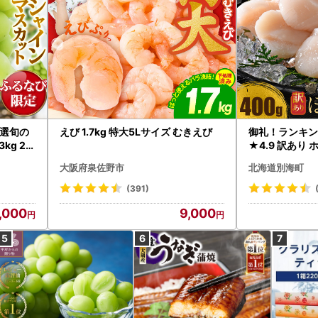
選旬の
えび 1.7kg 特大5Lサイズ むきえび
御礼！ランキン
kg 2
★4.9 訳あり 
B12-
帆立 貝柱 冷凍 
大阪府泉佐野市
北海道別海町
インマス
(391)
,000
9,000