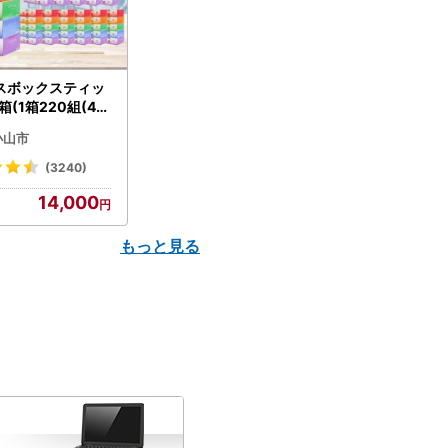
スボックスティッ
箱(1箱220組(44
(5個入り×12セッ
小山市
配送不可地域：離島
】【1256759】
(3240)
14,000
もっと見る