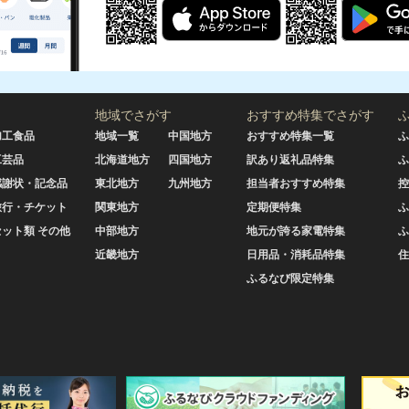
地域でさがす
おすすめ特集でさがす
加工食品
地域一覧
中国地方
おすすめ特集一覧
ふ
工芸品
北海道地方
四国地方
訳あり返礼品特集
ふ
感謝状・記念品
東北地方
九州地方
担当者おすすめ特集
控
旅行・チケット
関東地方
定期便特集
ふ
セット類 その他
中部地方
地元が誇る家電特集
ふ
近畿地方
日用品・消耗品特集
住
ふるなび限定特集