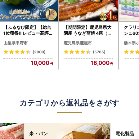
【ふるなび限定】【総合
【期間限定】鹿児島県大
クラリ
1位獲得!! レビュー高評価
隅産 うなぎ蒲焼 4尾（60
シュ60
★】〈2026年度配送分
0g） KN007-004-04-
0枚))
山梨県甲府市
鹿児島県鹿屋市
栃木県
〉山梨県産 シャインマス
cp18 うなぎ 鰻 魚 惣菜 総
ト)【
カット 2～3房（1.0kg以
菜
・沖縄県
(2009)
(5765)
上）シャイン フルーツ F
10,000
18,000
N-Limited-SP
カテゴリから返礼品をさがす
米・パン
電化製品