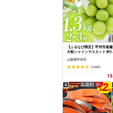
【ふるなび限定】甲州市産厳
大粒シャインマスカット 約1.3
～3房【2026年発送】（MG）
山梨県甲州市
472 FN-Limited-VO シャ
カット フルーツ
(1368)
13