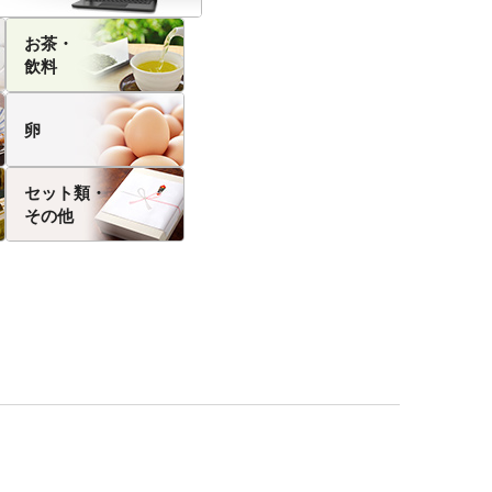
お茶・
飲料
卵
セット類・
その他