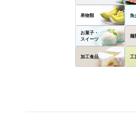
果物類
魚
お菓子・
麺
スイーツ
加工食品
工