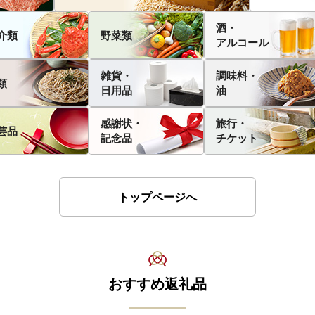
酒・
介類
野菜類
アルコール
雑貨・
調味料・
類
日用品
油
感謝状・
旅行・
芸品
記念品
チケット
トップページへ
おすすめ返礼品