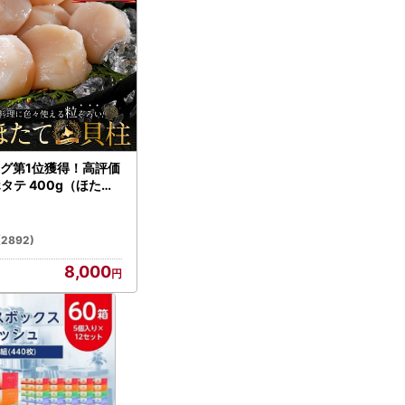
グ第1位獲得！高評価
ホタテ 400g（ほたて
）
(2892)
8,000