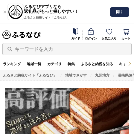
ふるなびアプリなら
返礼品がもっと探しやすい！
開く
ふるさと納税サイト「ふるなび」
ガイド
ログイン
お気に入り
カート
キーワードを入力
ランキング
地域一覧
カテゴリ
特集
ふるさと納税を知る
キャンペ
ふるさと納税サイト「ふるなび」
地域でさがす
九州地方
長崎県諫