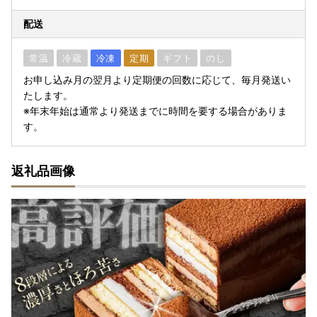
配送
常温
冷蔵
冷凍
定期
ギフト
のし
お申し込み月の翌月より定期便の回数に応じて、毎月発送い
たします。
※年末年始は通常より発送までに時間を要する場合がありま
す。
返礼品画像