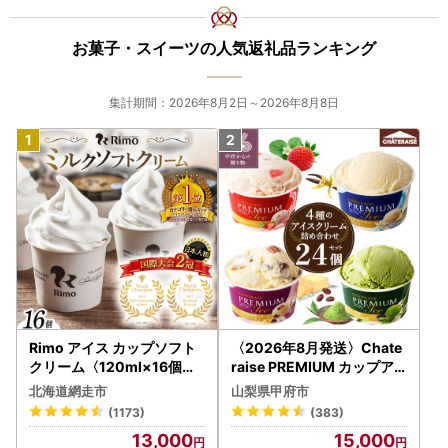
で使用するものではありません。返礼品発送に関して、必要
最低限の範囲において返礼品取扱い事業者に通知します。
お菓子・スイーツの人気返礼品ランキング
【ワンストップ特例申請について】
スマホで完結！オンライン申請に対応しています。複数の寄
集計期間：2026年8月2日～2026年8月8日
附をまとめて申請できる「自治体マイページ」もぜひご活用
ください。
▶ 自治体マイページはこちら
皆さまのご寄附は、諫早市の子育て・教育・まちづくり並び
にふるさと納税に係る経費に大切に活用させていただきま
す。
【ふるさと納税の対象となる地方団体の指定について】
諫早市は令和7年9月26日付総務大臣通知「ふるさと納税の
対象となる地方団体の指定について（通知）」にて、地方税
Rimo アイス カップソフト
〈2026年8月発送〉Chate
法（昭和25年法律第226号）第37条の2第2項及び第314条の
クリーム〈120ml×16個〉
raise PREMIUM カップア
7第2項の規定に基づき、ふるさと納税の対象となる地方団体
ABA002 | アイス
イス 詰合せ 4種 24個 アイ
北海道網走市
山梨県甲府市
として指定されました。
ス
(1173)
(383)
指定対象期間は、令和7年10月1日から令和8年9月30日まで
13,000
15,000
です。