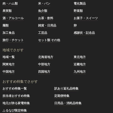
肉・ハム類
米・パン
電化製品
果実類
魚介類
野菜類
酒・アルコール
お茶・飲料
お菓子・スイーツ
麺類
雑貨・日用品
卵
加工食品
工芸品
感謝状・記念品
旅行・チケット
セット類 その他
地域でさがす
地域一覧
北海道地方
東北地方
関東地方
中部地方
近畿地方
中国地方
四国地方
九州地方
おすすめ特集でさがす
おすすめ特集一覧
訳あり返礼品特集
担当者おすすめ特集
定期便特集
地元が誇る家電特集
日用品・消耗品特集
ふるなび限定特集