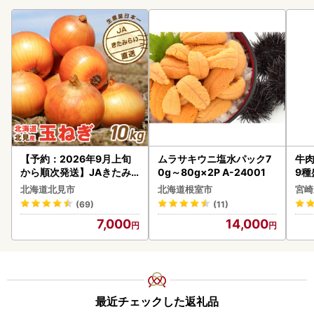
【予約：2026年9月上旬
ムラサキウニ塩水パック7
牛肉
から順次発送】JAきたみ
0g～80g×2P A-24001
9種
らい産 玉ねぎ Lサイズ 10k
-0
北海道北見市
北海道根室市
宮崎
g ( タマネギ たまねぎ 野菜
シ!
(69)
(11)
)【210-0003-2026】
7,000
14,000
最近チェックした返礼品