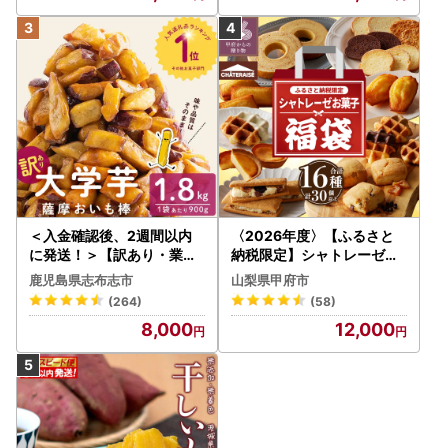
＜入金確認後、2週間以内
〈2026年度〉【ふるさと
に発送！＞【訳あり・業務
納税限定】シャトレーゼ人
用】薩摩おいも棒セット 計
気お菓子勢ぞろい!! お菓子
鹿児島県志布志市
山梨県甲府市
1.8kg(900g×2袋) p8-142
福箱 シャトレーゼ
(264)
(58)
-2w
8,000
12,000