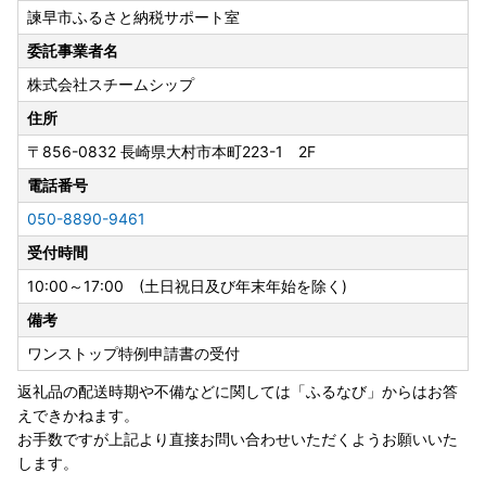
諫早市ふるさと納税サポート室
上質な霜降りと深い旨みが自慢の長崎和牛。諫早が誇る特別
な一品です。
委託事業者名
▶ 返礼品はこちら
株式会社スチームシップ
🐟
【うなぎ】特集
住所
ふっくら柔らかな身と香ばしいタレが絶品。全国から人気の
〒856-0832
長崎県大村市本町223-1 2F
自慢の味わいです。
電話番号
▶ 返礼品はこちら
050-8890-9461
🍓
【旬の野菜・フルーツ・スイーツ】特集
受付時間
太陽と大地の恵みが詰まった旬の青果や、諫早名物のフルー
ツゼリーなどをお届けします。
10:00～17:00 (土日祝日及び年末年始を除く)
▶ 返礼品はこちら
備考
ワンストップ特例申請書の受付
👑
人気返礼品をチェック！
ご好評いただいている人気の返礼品をご覧いただけます。
返礼品の配送時期や不備などに関しては「ふるなび」からはお答
▶ 返礼品はこちら
えできかねます。
お手数ですが上記より直接お問い合わせいただくようお願いいた
【ご寄附いただく皆さまへ 大切なお知らせ】
します。
● 諫早市内に住民票がある方は、返礼品の送付対象外で