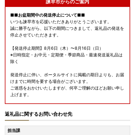
諫早市からのご案内
■■お盆期間中の発送停止について■■
いつも諫早市を応援いただきありがとうございます。
誠に勝手ながら、以下の期間につきまして、返礼品の発送を
停止させていただきます。
【発送停止期間】8月6日（木）〜8月16日（日）
※日時指定・お中元・定期便・季節商品・最速発送返礼品は
除く
発送停止に伴い、ポータルサイトに掲載の期日よりも、お届
けまでに時間を要する場合がございます。
ご迷惑をおかけいたしますが、何卒ご理解のほどお願い申し
上げます。
🌟
長崎県諫早市の恵みを、あなたの食卓へ
🌟
返礼品に関するお問い合わせ先
干拓の大地と長崎の海が育んだ諫早の特産品を、四季折々お
届けします！
担当課
🥩
【長崎和牛】特集