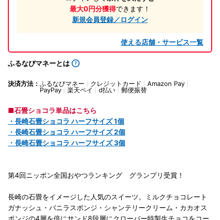
最大0円分獲得
できます！
新規会員登録／ログイン
使える店舗・サービス一覧
ふるなびマネーとは
決済方法：
ふるなびマネー
クレジットカード
Amazon Pay
PayPay
楽天ペイ
d払い
郵便振替
■石畳ショコラ単品はこちら
・長崎石畳ショコラ ハーフサイズ 1個
・長崎石畳ショコラ ハーフサイズ 2個
・長崎石畳ショコラ ハーフサイズ 3個
第4回ニッポン全国おやつランキング グランプリ受賞！
長崎の石畳をイメージした人気のスイーツ。ミルクチョコレート
ガナッシュ・バニラスポンジ・シャンテリークリーム・カカオス
ポンジの4層を倍にサンド8段層にクローバー特製生チョコをコー