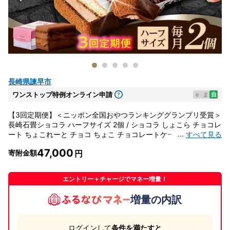
長崎県諫早市
ワンストップ特例オンライン申請
e
ま
自
【3回定期便】＜ニッポン全国おやつランキンググランプリ受賞＞
長崎石畳ショコラ ハーフサイズ 2個 / ショコラ しょこら チョコレ
...
すべて見る
ート ちょこれーと チョコ ちょこ チョコレートケーキ チョコケー
キ けーき / 諫早市 / ネオクラシッククローバー [AHBS013]
47,000
寄附金額
エントリー＋チャージでマネー増量！
増量の内訳
ログインして
条件を満たすと