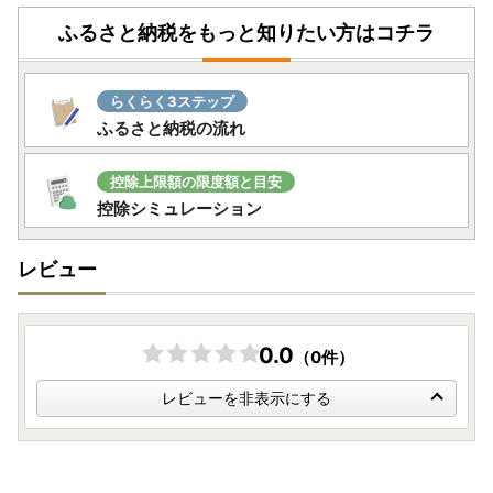
す。
ふるさと納税をもっと知りたい方はコチラ
● 寄附のキャンセル・返品・返礼品の変更はできません。
● 寄附金受領証明書やワンストップ特例申請書は、返礼品
とは別に郵送いたします。
らくらく3ステップ
● 返礼品の発送時期はお品によって異なります。各商品ペ
ふるさと納税の流れ
ージの【発送時期】をご確認ください。
● 配送日のご指定はできません。長期不在のご予定がある
場合は、備考欄にご記入いただくか事前にご連絡ください。
控除上限額の限度額と目安
● 返礼品出荷後の住所変更（転送）は着払いにて受取人様
控除シミュレーション
負担となります。お届け先の変更が発生する場合は、事前に
当市へご連絡ください。
レビュー
● お受け取り後は速やかに内容をご確認ください。万一不
備がある場合は、
状態の分かる写真を添付の上、到着後2日
以内
にご連絡をお願いします。日数が経過した場合はご対応
が難しくなりますのでご注意ください。
0.0
（0件）
レビューを非表示にする
【個人情報の取り扱いについて】
お寄せいただいた個人情報は、寄附金の受付、入金及び返礼
品発送に係る確認・連絡、各種お問い合わせ、寄附の使い道
のお知らせの広報等に利用するものであり、それ以外の目的