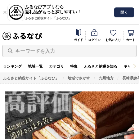
ふるなびアプリなら
返礼品がもっと探しやすい！
開く
ふるさと納税サイト「ふるなび」
ガイド
ログイン
お気に入り
カート
キーワードを入力
ランキング
地域一覧
カテゴリ
特集
ふるさと納税を知る
キャンペ
ふるさと納税サイト「ふるなび」
地域でさがす
九州地方
長崎県諫