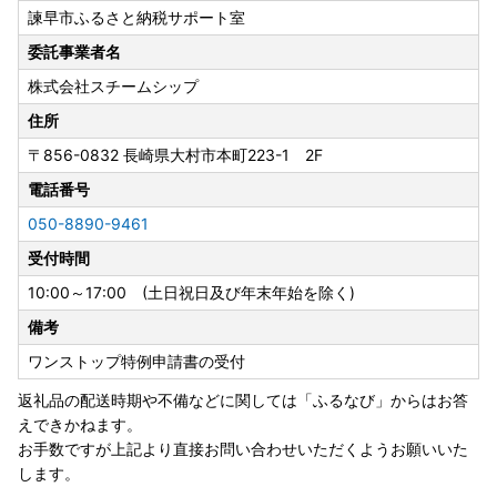
諫早市ふるさと納税サポート室
上質な霜降りと深い旨みが自慢の長崎和牛。諫早が誇る特別
な一品です。
委託事業者名
▶ 返礼品はこちら
株式会社スチームシップ
🐟
【うなぎ】特集
住所
ふっくら柔らかな身と香ばしいタレが絶品。全国から人気の
〒856-0832
長崎県大村市本町223-1 2F
自慢の味わいです。
電話番号
▶ 返礼品はこちら
050-8890-9461
🍓
【旬の野菜・フルーツ・スイーツ】特集
受付時間
太陽と大地の恵みが詰まった旬の青果や、諫早名物のフルー
ツゼリーなどをお届けします。
10:00～17:00 (土日祝日及び年末年始を除く)
▶ 返礼品はこちら
備考
ワンストップ特例申請書の受付
👑
人気返礼品をチェック！
ご好評いただいている人気の返礼品をご覧いただけます。
返礼品の配送時期や不備などに関しては「ふるなび」からはお答
▶ 返礼品はこちら
えできかねます。
お手数ですが上記より直接お問い合わせいただくようお願いいた
【ご寄附いただく皆さまへ 大切なお知らせ】
します。
● 諫早市内に住民票がある方は、返礼品の送付対象外で