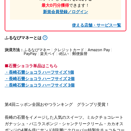
最大0円分獲得
できます！
新規会員登録／ログイン
使える店舗・サービス一覧
ふるなびマネーとは
決済方法：
ふるなびマネー
クレジットカード
Amazon Pay
PayPay
楽天ペイ
d払い
郵便振替
■石畳ショコラ単品はこちら
・長崎石畳ショコラ ハーフサイズ 1個
・長崎石畳ショコラ ハーフサイズ 2個
・長崎石畳ショコラ ハーフサイズ 3個
第4回ニッポン全国おやつランキング グランプリ受賞！
長崎の石畳をイメージした人気のスイーツ。ミルクチョコレート
ガナッシュ・バニラスポンジ・シャンテリークリーム・カカオス
ポンジの4層を倍にサンド8段層にクローバー特製生チョコをコー