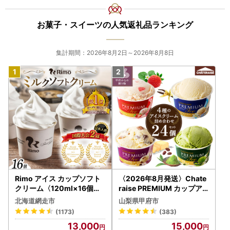
で使用するものではありません。返礼品発送に関して、必要
最低限の範囲において返礼品取扱い事業者に通知します。
お菓子・スイーツの人気返礼品ランキング
【ワンストップ特例申請について】
スマホで完結！オンライン申請に対応しています。複数の寄
集計期間：2026年8月2日～2026年8月8日
附をまとめて申請できる「自治体マイページ」もぜひご活用
ください。
▶ 自治体マイページはこちら
皆さまのご寄附は、諫早市の子育て・教育・まちづくり並び
にふるさと納税に係る経費に大切に活用させていただきま
す。
【ふるさと納税の対象となる地方団体の指定について】
諫早市は令和7年9月26日付総務大臣通知「ふるさと納税の
対象となる地方団体の指定について（通知）」にて、地方税
Rimo アイス カップソフト
〈2026年8月発送〉Chate
法（昭和25年法律第226号）第37条の2第2項及び第314条の
クリーム〈120ml×16個〉
raise PREMIUM カップア
7第2項の規定に基づき、ふるさと納税の対象となる地方団体
ABA002 | アイス
イス 詰合せ 4種 24個 アイ
北海道網走市
山梨県甲府市
として指定されました。
ス
(1173)
(383)
指定対象期間は、令和7年10月1日から令和8年9月30日まで
13,000
15,000
です。