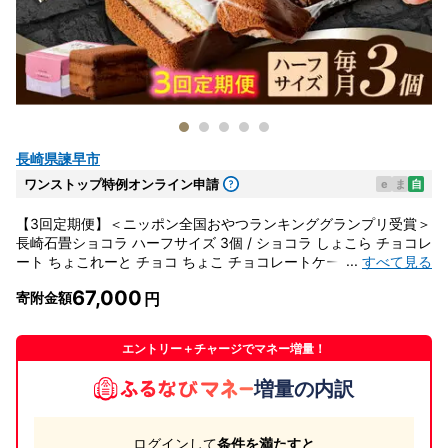
長崎県諫早市
ワンストップ特例オンライン申請
e
ま
自
【3回定期便】＜ニッポン全国おやつランキンググランプリ受賞＞
長崎石畳ショコラ ハーフサイズ 3個 / ショコラ しょこら チョコレ
...
すべて見る
ート ちょこれーと チョコ ちょこ チョコレートケーキ チョコケー
キ けーき / 諫早市 / ネオクラシッククローバー [AHBS024]
67,000
寄附金額
エントリー＋チャージでマネー増量！
増量の内訳
ログインして
条件を満たすと