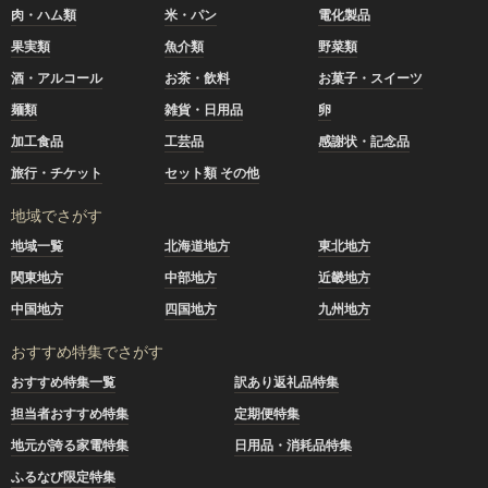
肉・ハム類
米・パン
電化製品
果実類
魚介類
野菜類
酒・アルコール
お茶・飲料
お菓子・スイーツ
麺類
雑貨・日用品
卵
加工食品
工芸品
感謝状・記念品
旅行・チケット
セット類 その他
地域でさがす
地域一覧
北海道地方
東北地方
関東地方
中部地方
近畿地方
中国地方
四国地方
九州地方
おすすめ特集でさがす
おすすめ特集一覧
訳あり返礼品特集
担当者おすすめ特集
定期便特集
地元が誇る家電特集
日用品・消耗品特集
ふるなび限定特集