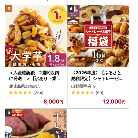
＜入金確認後、2週間以内
〈2026年度〉【ふるさと
に発送！＞【訳あり・業務
納税限定】シャトレーゼ人
用】薩摩おいも棒セット 計
気お菓子勢ぞろい!! お菓子
鹿児島県志布志市
山梨県甲府市
1.8kg(900g×2袋) p8-142
福箱 シャトレーゼ
(264)
(58)
-2w
8,000
12,000