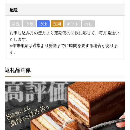
配送
常温
冷蔵
冷凍
定期
ギフト
のし
お申し込み月の翌月より定期便の回数に応じて、毎月発送い
たします。
※年末年始は通常より発送までに時間を要する場合がありま
す。
返礼品画像