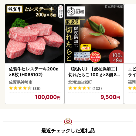
佐賀牛ヒレステーキ200g
《訳あり》【虎杖浜加工】
エビ
×5枚 (H065102)
切れたらこ 100ｇ×8個 80
ラ
0g AK081
佐賀県神埼市
北海道白老町
福岡
(35)
(132)
100,000
9,500
最近チェックした返礼品