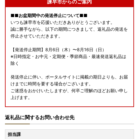
諫早市からのご案内
■■お盆期間中の発送停止について■■
いつも諫早市を応援いただきありがとうございます。
誠に勝手ながら、以下の期間につきまして、返礼品の発送を
停止させていただきます。
【発送停止期間】8月6日（木）〜8月16日（日）
※日時指定・お中元・定期便・季節商品・最速発送返礼品は
除く
発送停止に伴い、ポータルサイトに掲載の期日よりも、お届
けまでに時間を要する場合がございます。
ご迷惑をおかけいたしますが、何卒ご理解のほどお願い申し
上げます。
🌟
長崎県諫早市の恵みを、あなたの食卓へ
🌟
返礼品に関するお問い合わせ先
干拓の大地と長崎の海が育んだ諫早の特産品を、四季折々お
届けします！
担当課
🥩
【長崎和牛】特集