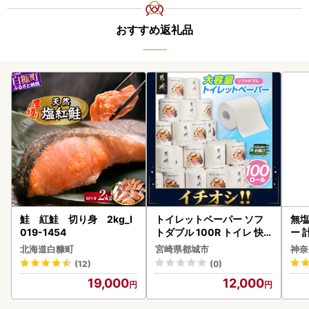
おすすめ返礼品
鮭 紅鮭 切り身 2kg_I
トイレットペーパー ソフ
無塩
019-1454
トダブル 100R トイレ 快
ー 
速〔12-I5-TP100-R〕
】
北海道白糠町
宮崎県都城市
神奈
(12)
(0)
19,000
12,000