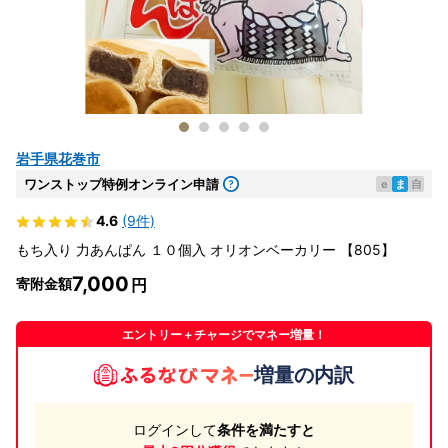
岩手県花巻市
ワンストップ特例オンライン申請
e
ま
自
4.6
(9件)
もち入り 力あんぱん １０個入 オリオンベーカリー 【805】
7,000
寄附金額
エントリー＋チャージでマネー増量！
増量の内訳
ログインして
条件を満たすと