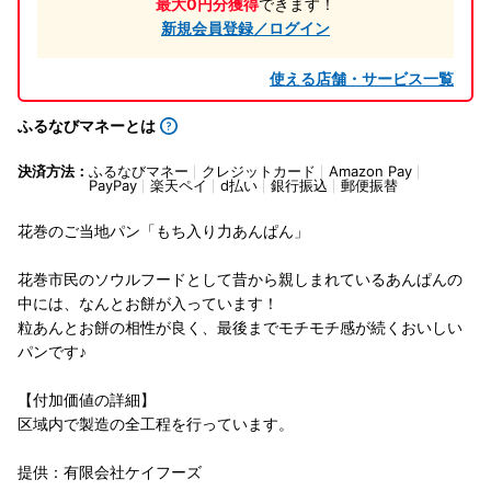
最大0円分獲得
できます！
新規会員登録／ログイン
使える店舗・サービス一覧
ふるなびマネーとは
決済方法：
ふるなびマネー
クレジットカード
Amazon Pay
PayPay
楽天ペイ
d払い
銀行振込
郵便振替
花巻のご当地パン「もち入り力あんぱん」
花巻市民のソウルフードとして昔から親しまれているあんぱんの
中には、なんとお餅が入っています！
粒あんとお餅の相性が良く、最後までモチモチ感が続くおいしい
パンです♪
【付加価値の詳細】
区域内で製造の全工程を行っています。
提供：有限会社ケイフーズ