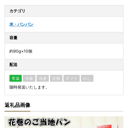
カテゴリ
米・パン
パン
容量
約90g×10個
配送
常温
冷蔵
冷凍
定期
ギフト
のし
随時発送いたします。
返礼品画像