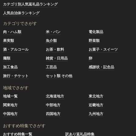
カテゴリ別人気返礼品ランキング
人気自治体ランキング
カテゴリでさがす
肉・ハム類
米・パン
電化製品
果実類
魚介類
野菜類
酒・アルコール
お茶・飲料
お菓子・スイーツ
麺類
雑貨・日用品
卵
加工食品
工芸品
感謝状・記念品
旅行・チケット
セット類 その他
地域でさがす
地域一覧
北海道地方
東北地方
関東地方
中部地方
近畿地方
中国地方
四国地方
九州地方
おすすめ特集でさがす
おすすめ特集一覧
訳あり返礼品特集