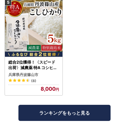
総合2位獲得！〈スピード
出荷〉減農薬 特A コシヒカ
リ 5kg 丹波篠山産 特別栽培
兵庫県丹波篠山市
米 こしひかり
(8)
8,000
ランキングをもっと見る