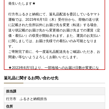
発生いたします★
行方市ふるさと納税にて、返礼品配送を委託しているヤマト
運輸では、2023年6月1日（木）受付分から、荷物の送り状
に記載された住所以外にお届け先を変更（転送）する場合、
送り状記載のお届け先から変更後のお届け先までの運賃（定
価・着払い）の収受が開始されます。また、運賃のお支払い
に関しましては、お届け先様での着払いのみ可能となりま
す。
ご寄附完了前に、今一度返礼品配送先をご確認いただき、お
間違い等ないようよろしくお願いいたします。
★2023年6月1日より、一部地域へのお届け日数が変更にな
ります★
返礼品に関するお問い合わせ先
行方市ふるさと納税にて、返礼品配送を委託しているヤマト
運輸では、2023年6月1日（木）受付分から、下記の地域へ
担当課
のお届け日数および時間指定帯が変更となります。
行方市 ふるさと納税担当
賞味期限が短い一部返礼品（クール便配送）につきまして
は、下記対象地域含む一部地域へは配送できないこともござ
住所