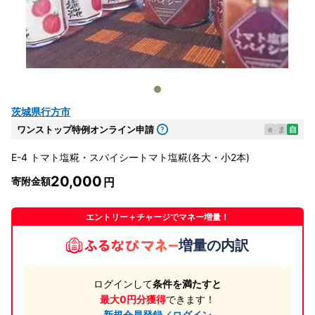
茨城県行方市
ワンストップ特例オンライン申請
e
ま
自
E-4 トマト塩糀・スパイシートマト塩糀(各大・小2本)
20,000
寄附金額
エントリー＋チャージでマネー増量！
増量の内訳
ログインして
条件を満たすと
最大0円分獲得
できます！
新規会員登録／ログイン