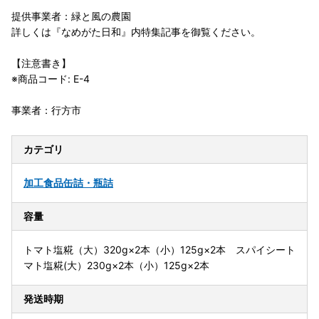
提供事業者：緑と風の農園
詳しくは『なめがた日和』内特集記事を御覧ください。
【注意書き】
※商品コード: E-4
事業者：行方市
カテゴリ
加工食品
缶詰・瓶詰
容量
トマト塩糀（大）320g×2本（小）125g×2本 スパイシート
マト塩糀(大）230g×2本（小）125g×2本
発送時期