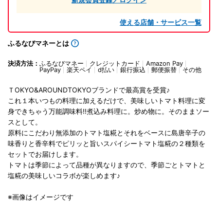
使える店舗・サービス一覧
ふるなびマネーとは
決済方法：
ふるなびマネー
クレジットカード
Amazon Pay
PayPay
楽天ペイ
d払い
銀行振込
郵便振替
その他
ＴOKYO&AROUNDTOKYOブランドで最高賞を受賞♪
これ１本いつもの料理に加えるだけで、美味しいトマト料理に変
身できちゃう万能調味料!!煮込み料理に。炒め物に。そのままソー
スとして。
原料にこだわり無添加のトマト塩糀とそれをベースに島唐辛子の
味香りと香辛料でピリッと旨いスパイシートマト塩糀の２種類を
セットでお届けします。
トマトは季節によって品種が異なりますので、季節ごとトマトと
塩糀の美味しいコラボが楽しめます♪
※画像はイメージです