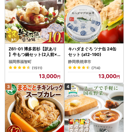
Z61-01 博多若杉【訳あり
キハダまぐろ ツナ缶 24缶
】牛もつ鍋セット(2人前×5
セット (a12-190)
) 10人前 もつ鍋
福岡県福智町
静岡県焼津市
(1511)
(714)
13,000
13,000