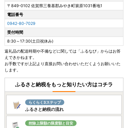
いますので、予めご了承くださいますよう、お願い申し上げ
〒849-0102
佐賀県三養基郡みやき町簑原1031番地1
ます。
＜対象地域＞
電話番号
・島根県（松江市、安来市のみ対象）、広島県（福山市のみ
0942-80-7029
対象）、鳥取県、岡山県、徳島県、香川県、愛媛県、高知県
受付時間
■書類の送付について■
8:30～17:30(土日祝休み)
寄附金受領証明書、及びワンストップ特例申請書はお申し込
返礼品の配送時期や不備などに関しては「ふるなび」からはお答
み完了後、2週間から1ヶ月ほどでお送りいたします。
えできかねます。
※お申し込み状況により前後する場合がございます。あらか
お手数ですが上記より直接お問い合わせいただくようお願いいた
じめご了承ください。
します。
■寄附金税額控除に係る申告特例申請書（ワンストップ特例
申請書）の送付について ■
ふるさと納税をもっと知りたい方はコチラ
提出期限は、寄附翌年の1月10日必着です。添付書類と合わ
せて期限内に下記へご郵送下さい。
らくらく3ステップ
〒311-3892 茨城県行方市麻生1561番地9
ふるさと納税の流れ
行方市ふるさと応援寄附金事務局
（行方市企画部魅力発信課）
控除上限額の限度額と目安