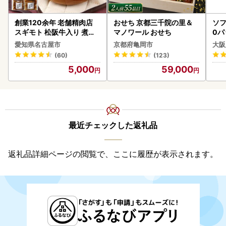
創業120余年 老舗精肉店
おせち 京都三千院の里＆
ソフ
スギモト 松阪牛入り 煮込
マノワール おせち
0パ
み ハンバーグ 110g×4枚
愛知県名古屋市
京都府亀岡市
大阪
惣菜 お取り寄せ グルメ ハ
(60)
(123)
ンバーグ 冷凍
5,000
59,000
最近チェックした返礼品
返礼品詳細ページの閲覧で、ここに履歴が表示されます。