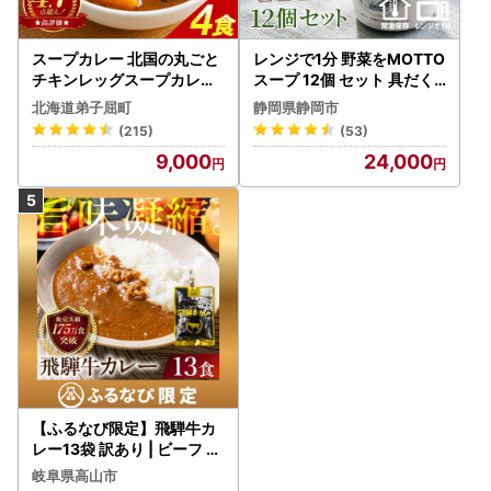
スープカレー 北国の丸ごと
レンジで1分 野菜をMOTTO
チキンレッグスープカレー
スープ 12個 セット 具だく
4個 3739
さんスープ 朝食 惣菜 国産
北海道弟子屈町
静岡県静岡市
野菜 常温保存
(215)
(53)
9,000
24,000
【ふるなび限定】飛騨牛カ
レー13袋 訳あり | ビーフ レ
トルト 訳あり DC006-CP
岐阜県高山市
01 FN-Limited-VO