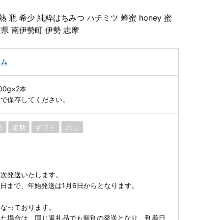
 瓶 希少 純粋はちみつ ハチミツ 蜂蜜 honey 蜜
重県 南伊勢町 伊勢 志摩
ャム
0g×2本
温で保存してください。
凍
定期
ギフト
のし
順次発送いたします。
26日まで、年始発送は1月6日からとなります。
となっております。
いた場合は、同じ返礼品でも個別の発送となり、到着日