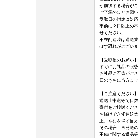
が前後する場合が
ご了承のほどお願
受取日の指定は対
事前に２日以上の
せください。
不在配達時は運送
ぼす恐れがござい
【受取後のお願い
すぐにお礼品の状
お礼品に不備がご
日のうちに当方ま
【ご注意ください
運送上中継等で日
寄付をご検討くだ
お届けできず運送
上、やむを得ず当
その場合、再発送
不備に関する返品