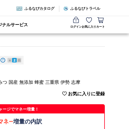
ふるなびカタログ
ふるなびトラベル
ジナルサービス
ログイン
お気に入り
カート
e
ま
自
ちみつ 国産 無添加 蜂蜜 三重県 伊勢 志摩
お気に入りに登録
ャージでマネー増量！
増量の内訳