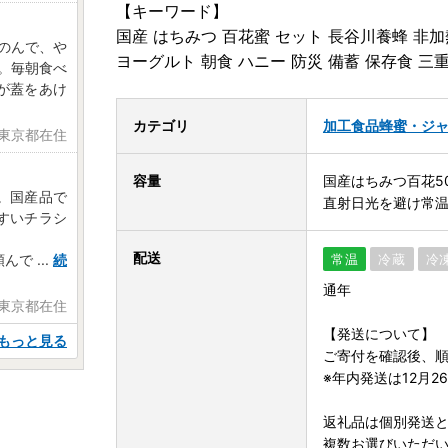
【キーワード】
国産 はちみつ 百花蜜 セット 長谷川養蜂 非加熱
たのんで、や
ヨーグルト 朝食 ハニー 防災 備蓄 保存食 三
た。毎朝食べ
が蓋をあけ
カテゴリ
加工食品
蜂蜜・ジ
 東京都在住
容量
国産はちみつ百花50
。国産品で
直射日光を避け常
すいチラシ
配送
頼んで
...
続
常温
冷蔵
冷
通年
 東京都在住
【発送について】
もっと見る
ご寄付を確認後、
※年内発送は12月
返礼品は個別発送
複数お選びいただ