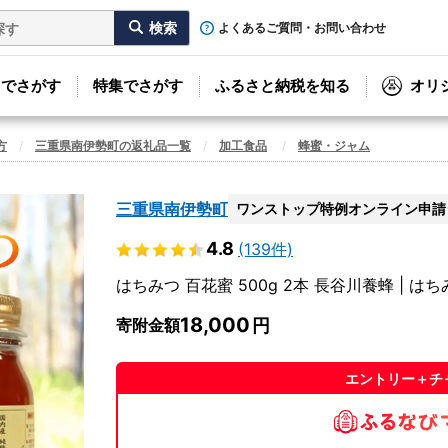
よくあるご質問・お問い合わせ
リでさがす
特集でさがす
ふるさと納税を知る
オリ
方
三重県南伊勢町の返礼品一覧
加工食品
蜂蜜・ジャム
三重県南伊勢町
ワンストップ特例オンライン申請
4.8
(139件)
はちみつ 百花蜜 500g 2本 長谷川養蜂 | は
18,000
寄附金額
エントリー＋チ