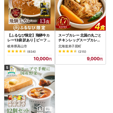
【ふるなび限定】飛騨牛カ
スープカレー 北国の丸ごと
レー13袋 訳あり | ビーフ レ
チキンレッグスープカレー
トルト 訳あり DC006-CP
4個 3739
岐阜県高山市
北海道弟子屈町
01 FN-Limited-VO
(634)
(215)
10,000
9,000