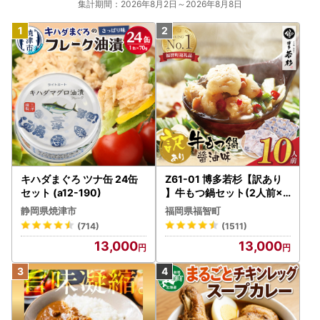
集計期間：2026年8月2日～2026年8月8日
キハダまぐろ ツナ缶 24缶
Z61-01 博多若杉【訳あり
セット (a12-190)
】牛もつ鍋セット(2人前×5
) 10人前 もつ鍋
静岡県焼津市
福岡県福智町
(714)
(1511)
13,000
13,000