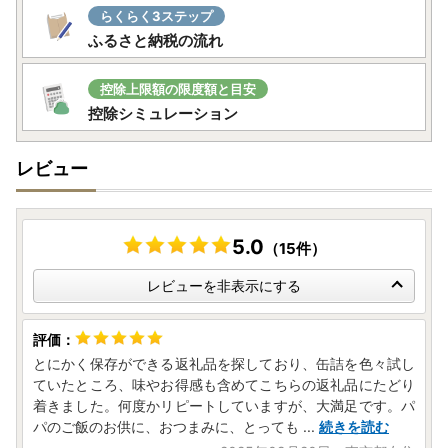
らくらく3ステップ
転送時にかかる送料は受取人様のご負担となりますのでご了
ふるさと納税の流れ
承ください。
【お届け後の確認事項】
控除上限額の限度額と目安
返礼品がお手元に届きましたら、速やかに中身や状態をご確
控除シミュレーション
認ください。万が一、破損や不備がございました場合には、
大変お手数ですが、写真を添付のうえ、速やかにお問い合わ
レビュー
せ先までご連絡ください。
なお、受け取り後に一定期間が経過した後のご連絡について
は、対応いたしかねる場合がございますので、商品到着時に
は早めの確認をお願いいたします。
5.0
（15件）
■問い合わせについて■
レビューを非表示にする
メールでのお問い合わせが非常に多く、ご回答にお時間を要
しております。誠に恐縮ではございますが、ご回答までに1
週間ほどお時間を頂く場合もございますのであらかじめご了
とにかく保存ができる返礼品を探しており、缶詰を色々試し
承ください。また、お電話も大変混み合っておりご迷惑をお
ていたところ、味やお得感も含めてこちらの返礼品にたどり
かけしておりますが、何卒よろしくお願い申し上げます。
着きました。何度かリピートしていますが、大満足です。パ
パのご飯のお供に、おつまみに、とっても
...
続きを読む
▼お問い合わせ先