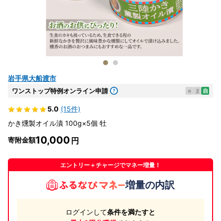
岩手県大船渡市
ワンストップ特例オンライン申請
e
ま
自
5.0
(15件)
かき燻製オイル漬 100g×5個 牡
10,000
寄附金額
エントリー＋チャージでマネー増量！
増量の内訳
ログインして
条件を満たすと