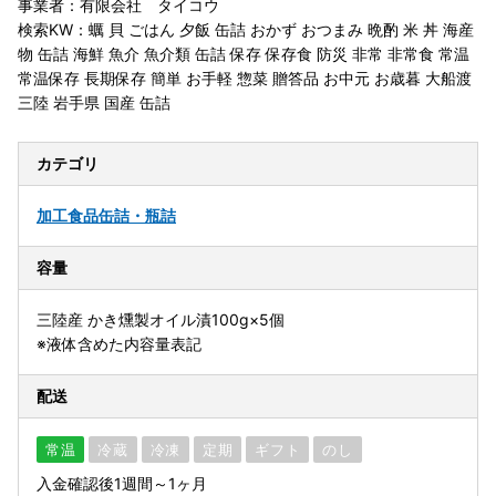
事業者：有限会社 タイコウ
検索KW：蠣 貝 ごはん 夕飯 缶詰 おかず おつまみ 晩酌 米 丼 海産
物 缶詰 海鮮 魚介 魚介類 缶詰 保存 保存食 防災 非常 非常食 常温
常温保存 長期保存 簡単 お手軽 惣菜 贈答品 お中元 お歳暮 大船渡
三陸 岩手県 国産 缶詰
カテゴリ
加工食品
缶詰・瓶詰
容量
三陸産 かき燻製オイル漬100g×5個
※液体含めた内容量表記
配送
常温
冷蔵
冷凍
定期
ギフト
のし
入金確認後1週間～1ヶ月