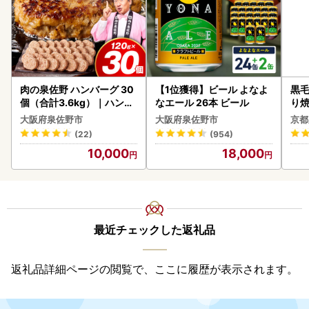
肉の泉佐野 ハンバーグ 30
【1位獲得】ビール よなよ
黒毛
個（合計3.6kg）｜ハンバ
なエール 26本 ビール
り
ーグ 訳あり 黒毛和牛×なに
大阪府泉佐野市
大阪府泉佐野市
京都
わポーク
(22)
(954)
10,000
18,000
最近チェックした返礼品
返礼品詳細ページの閲覧で、ここに履歴が表示されます。