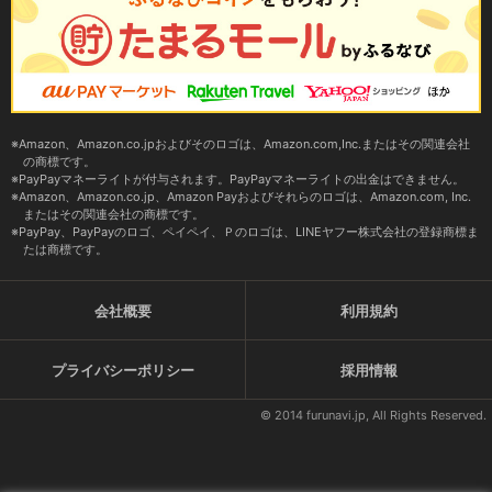
Amazon、Amazon.co.jpおよびそのロゴは、Amazon.com,Inc.またはその関連会社
の商標です。
PayPayマネーライトが付与されます。PayPayマネーライトの出金はできません。
Amazon、Amazon.co.jp、Amazon Payおよびそれらのロゴは、Amazon.com, Inc.
またはその関連会社の商標です。
PayPay、PayPayのロゴ、ペイペイ、Ｐのロゴは、LINEヤフー株式会社の登録商標ま
たは商標です。
会社概要
利用規約
プライバシーポリシー
採用情報
© 2014 furunavi.jp, All Rights Reserved.