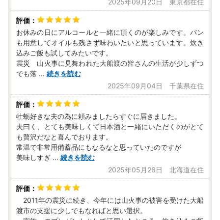
2025年09月20日 東京都在住
大船渡市 ふるさと納税担当
電話：050-1730-1198（9:00～17:00 ※土日祝・年末年始
を除く）
お休みの日にアルコールと一緒に頂くのが楽しみです。パン
メール：ofunato@furusato-supports.com
も用意してオイルも残さず味わいたいと思っています。炊き
込みご飯も試してみたいです。
震災 山火事に見舞われた大船渡の皆さんの生活が少しずつ
でも落
...
続きを読む
2025年09月04日 千葉県在住
牡蛎好きな夫の為に頼みましたらすぐに届きました。
夫曰く、とても美味しくて日本酒と一緒にいただくのがとて
も贅沢だなと喜んでおります。
常温で非常用備蓄品にもなるなと思っていたのですが
美味しすぎ
...
続きを読む
2025年05月26日 北海道在住
2011年の震災に続き、今年には山火事の被害を受けた大船
渡市の支援に少しでもなればと思い選択。