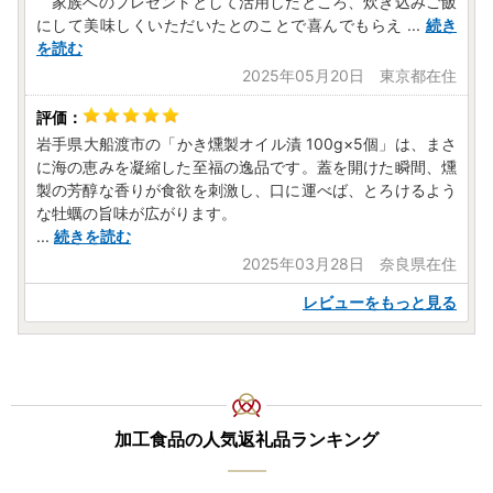
家族へのプレゼントとして活用したところ、炊き込みご飯
にして美味しくいただいたとのことで喜んでもらえ
...
続き
を読む
2025年05月20日 東京都在住
岩手県大船渡市の「かき燻製オイル漬 100g×5個」は、まさ
に海の恵みを凝縮した至福の逸品です。蓋を開けた瞬間、燻
製の芳醇な香りが食欲を刺激し、口に運べば、とろけるよう
な牡蠣の旨味が広がります。
...
続きを読む
2025年03月28日 奈良県在住
レビューをもっと見る
加工食品の人気返礼品ランキング