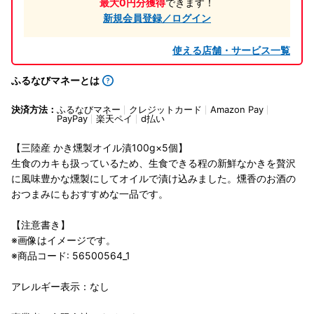
最大0円分獲得
できます！
新規会員登録／ログイン
使える店舗・サービス一覧
ふるなびマネーとは
決済方法：
ふるなびマネー
クレジットカード
Amazon Pay
PayPay
楽天ペイ
d払い
【三陸産 かき燻製オイル漬100g×5個】
生食のカキも扱っているため、生食できる程の新鮮なかきを贅沢
に風味豊かな燻製にしてオイルで漬け込みました。燻香のお酒の
おつまみにもおすすめな一品です。
【注意書き】
※画像はイメージです。
※商品コード: 56500564_1
アレルギー表示：なし