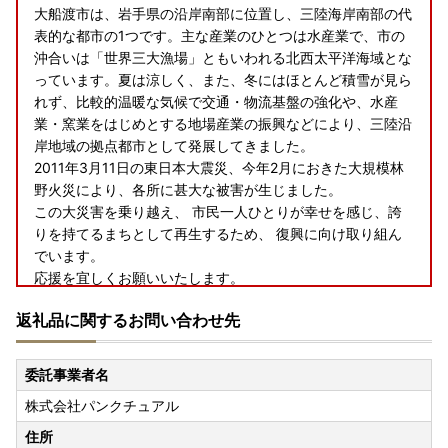
大船渡市は、岩手県の沿岸南部に位置し、三陸海岸南部の代
表的な都市の1つです。主な産業のひとつは水産業で、市の
沖合いは「世界三大漁場」ともいわれる北西太平洋海域とな
っています。夏は涼しく、また、冬にはほとんど積雪が見ら
れず、比較的温暖な気候で交通・物流基盤の強化や、水産
業・窯業をはじめとする地場産業の振興などにより、三陸沿
岸地域の拠点都市として発展してきました。
2011年3月11日の東日本大震災、今年2月におきた大規模林
野火災により、各所に甚大な被害が生じました。
この大災害を乗り越え、 市民一人ひとりが幸せを感じ、誇
りを持てるまちとして再生するため、 復興に向け取り組ん
でいます。
応援を宜しくお願いいたします。
返礼品に関するお問い合わせ先
※お申込みいただく前に必ず下記をご確認ください※
■返礼品について■
【申込前の確認事項】
委託事業者名
返礼品の発送予定は、お選びいただいた返礼品ごとに異なり
株式会社パンクチュアル
ます。各返礼品の詳細ページにある「配送」欄をご確認のう
え、お申し込みください。また、時期によっては申し込みが
住所