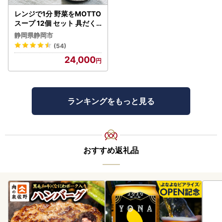
レンジで1分 野菜をMOTTO
スープ 12個 セット 具だく
さんスープ 朝食 惣菜 国産
静岡県静岡市
野菜 常温保存
(54)
24,000
ランキングをもっと見る
おすすめ返礼品