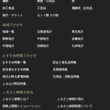
麺類
雑貨・日用品
卵
加工食品
工芸品
感謝状・記念品
旅行・チケット
セット類 その他
地域でさがす
地域一覧
北海道地方
東北地方
関東地方
中部地方
近畿地方
中国地方
四国地方
九州地方
おすすめ特集でさがす
おすすめ特集一覧
訳あり返礼品特集
担当者おすすめ特集
定期便特集
地元が誇る家電特集
日用品・消耗品特集
ふるなび限定特集
ふるさと納税を知る
ふるさと納税とは？
ふるさと納税の流れ
控除上限額シミュレーション
ふるさと納税制度について