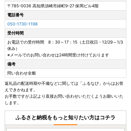
集中するため、発送までにお時間をいただく場合がございま
〒785-0036
高知県須崎市緑町9-27 保岡ビル4階
すので、予めご了承くださいますようお願いいたします。
なお、長期間不在となる予定がある場合は、備考欄にその旨
電話番号
をご記載いただくか、事前にお問い合わせ先へご連絡くださ
050-1730-1198
い。ただし、具体的な配達日や時間の指定には対応いたしか
受付時間
ねますので、併せてご了承ください。
お電話での受付時間 8：30～17：15（土日祝日・12/29～1/3
休み）
【申込後（発送前）のご案内】
※メールでのお問い合わせは24時間受け付けております
返礼品の発送が開始される際には、ご登録いただいたメール
備考
アドレスに通知メールをお送りいたします。
万が一、寄附者様のご都合により返礼品が発送元事業者へ返
問い合わせ全般
品された場合、再送することはできかねますので、確実にお
返礼品の配送時期や不備などに関しては「ふるなび」からはお答
受け取りいただけるようご対応をお願いいたします。
えできかねます。
また、お届け先の変更をご希望の場合は、下記の問い合わせ
お手数ですが上記より直接お問い合わせいただくようお願いいた
先までお早めにご連絡ください。ただし、発送準備の状況に
します。
よりご希望に添えない場合がございますので、予めご理解い
ただけますと幸いです。
ふるさと納税をもっと知りたい方はコチラ
※発送後の配送先変更はお受けできません。その場合は直接
配送会社様へご連絡の上、お受け取りをお願いいたします。