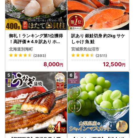
御礼！ランキング第1位獲得
訳あり 銀鮭切身 約2kg サケ
！高評価★4.9 訳あり ホタ
しゃけ 魚 鮭
テ 400g（ほたて 帆立 貝柱
北海道別海町
宮城県気仙沼市
冷凍 ）
(2893)
(2511)
8,000
12,500