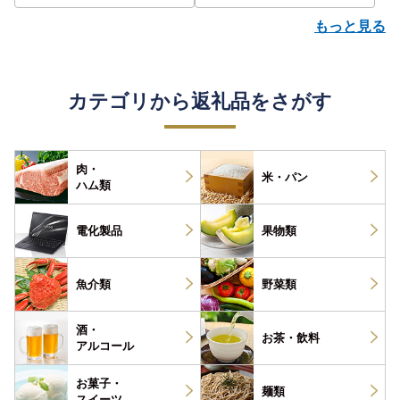
もっと見る
カテゴリから返礼品をさがす
肉・
米・パン
ハム類
電化製品
果物類
魚介類
野菜類
酒・
お茶・
飲料
アルコール
お菓子・
麺類
スイーツ