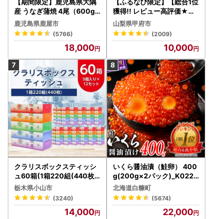
【期間限定】鹿児島県大隅
【ふるなび限定】【総合1位
産 うなぎ蒲焼 4尾（600g
獲得!! レビュー高評価★】
） KN007-004-04-cp18
〈2026年度配送分〉山梨
鹿児島県鹿屋市
山梨県甲府市
うなぎ 鰻 魚 惣菜 総菜
県産 シャインマスカット 2
(5766)
(2009)
～3房（1.0kg以上）シャイ
18,000
10,000
ン フルーツ FN-Limited-S
P
クラリスボックスティッシ
いくら醤油漬（鮭卵） 400
ュ60箱(1箱220組(440枚))
g(200g×2パック)_K022-
(5個入り×12セット)【配送
1676
栃木県小山市
北海道白糠町
不可地域：離島・沖縄県】
(3240)
(5674)
【1256759】
14,000
22,000