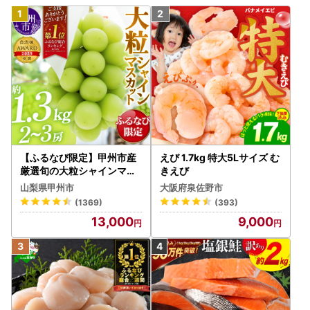
【ふるなび限定】甲州市産
えび 1.7kg 特大5Lサイズ む
厳選旬の大粒シャインマス
きえび
カット 約1.3kg 2～3房【2
山梨県甲州市
大阪府泉佐野市
026年発送】（MG）B12-
(1369)
(393)
472 FN-Limited-VO シャ
13,000
9,000
インマスカット フルーツ