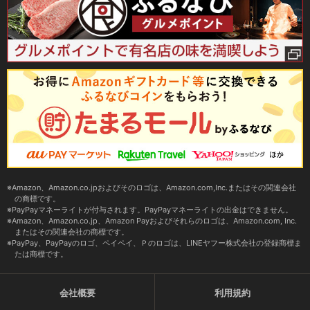
Amazon、Amazon.co.jpおよびそのロゴは、Amazon.com,Inc.またはその関連会社
の商標です。
PayPayマネーライトが付与されます。PayPayマネーライトの出金はできません。
Amazon、Amazon.co.jp、Amazon Payおよびそれらのロゴは、Amazon.com, Inc.
またはその関連会社の商標です。
PayPay、PayPayのロゴ、ペイペイ、Ｐのロゴは、LINEヤフー株式会社の登録商標ま
たは商標です。
会社概要
利用規約