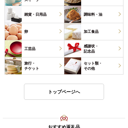
雑貨・
日用品
調味料・
油
卵
加工食品
感謝状・
工芸品
記念品
旅行・
セット類・
チケット
その他
トップページへ
おすすめ返礼品