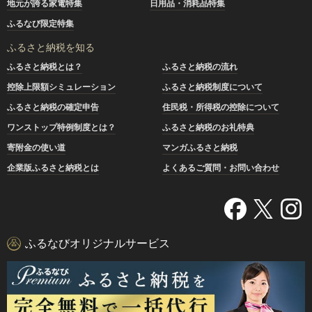
地元が誇る家電特集
日用品・消耗品特集
ふるなび限定特集
ふるさと納税を知る
ふるさと納税とは？
ふるさと納税の流れ
控除上限額シミュレーション
ふるさと納税制度について
ふるさと納税の確定申告
住民税・所得税の控除について
ワンストップ特例制度とは？
ふるさと納税のお礼特典
寄附金の使い道
マンガふるさと納税
企業版ふるさと納税とは
よくあるご質問・お問い合わせ
ふるなびオリジナルサービス