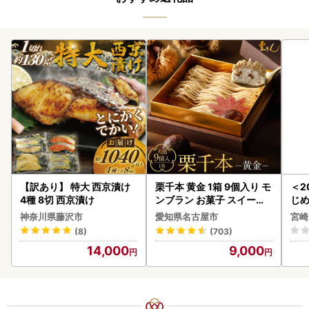
【訳あり】 特大 西京漬け
栗千本 黄金 1箱 9個入り モ
＜2
4種 8切 西京漬け
ンブラン お菓子 スイーツ
じ
デザート モンブラン 人気
ロイ
神奈川県藤沢市
愛知県名古屋市
宮崎
K00
(8)
(703)
14,000
9,000