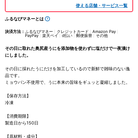
使える店舗・サービス一覧
ふるなびマネーとは
決済方法：
ふるなびマネー
クレジットカード
Amazon Pay
PayPay
楽天ペイ
d払い
郵便振替
その他
その日に取れた奥尻産うにを添加物を使わずに塩だけで一夜漬け
にしました。
その日に採れたうにだけを加工しているので新鮮で雑味のない逸
品です。
ミョウバン不使用で、うに本来の旨味をギュッと凝縮しました。
【保存方法】
冷凍
【消費期限】
製造日から150日
【原材料・成分】