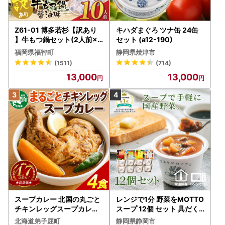
Z61-01 博多若杉【訳あり
キハダまぐろ ツナ缶 24缶
】牛もつ鍋セット(2人前×5
セット (a12-190)
) 10人前 もつ鍋
福岡県福智町
静岡県焼津市
(1511)
(714)
13,000
13,000
スープカレー 北国の丸ごと
レンジで1分 野菜をMOTTO
チキンレッグスープカレー
スープ 12個 セット 具だく
4個 3739
さんスープ 朝食 惣菜 国産
北海道弟子屈町
静岡県静岡市