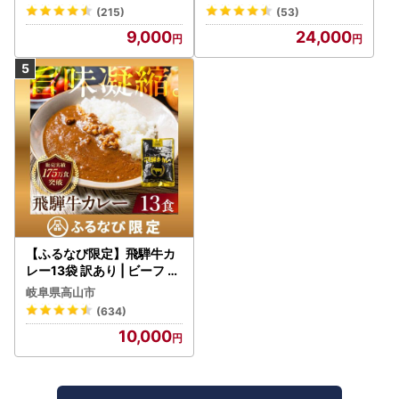
野菜 常温保存
(215)
(53)
9,000
24,000
【ふるなび限定】飛騨牛カ
レー13袋 訳あり | ビーフ レ
トルト 訳あり DC006-CP
岐阜県高山市
01 FN-Limited-VO
(634)
10,000