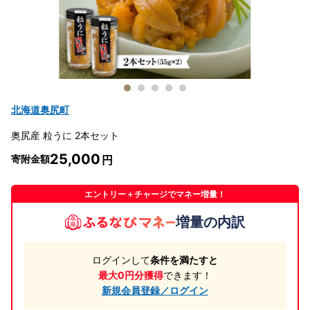
北海道奥尻町
奥尻産 粒うに 2本セット
25,000
寄附金額
エントリー＋チャージでマネー増量！
増量の内訳
ログインして
条件を満たすと
最大0円分獲得
できます！
新規会員登録／ログイン