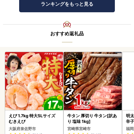
ランキングをもっと見る
おすすめ返礼品
えび 1.7kg 特大5Lサイズ
牛タン 厚切り 牛タン[訳あ
明太
むきえび
り 塩味 1kg]
辛
大阪府泉佐野市
宮崎県宮崎市
福岡