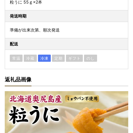
粒うに 55ｇ×2本
発送時期
準備が出来次第、順次発送
配送
常温
冷蔵
冷凍
定期
ギフト
のし
返礼品画像