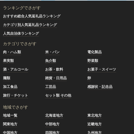
ランキングでさがす
おすすめ総合人気返礼品ランキング
カテゴリ別人気返礼品ランキング
人気自治体ランキング
カテゴリでさがす
肉・ハム類
米・パン
電化製品
果実類
魚介類
野菜類
酒・アルコール
お茶・飲料
お菓子・スイーツ
麺類
雑貨・日用品
卵
加工食品
工芸品
感謝状・記念品
旅行・チケット
セット類 その他
地域でさがす
地域一覧
北海道地方
東北地方
関東地方
中部地方
近畿地方
中国地方
四国地方
九州地方