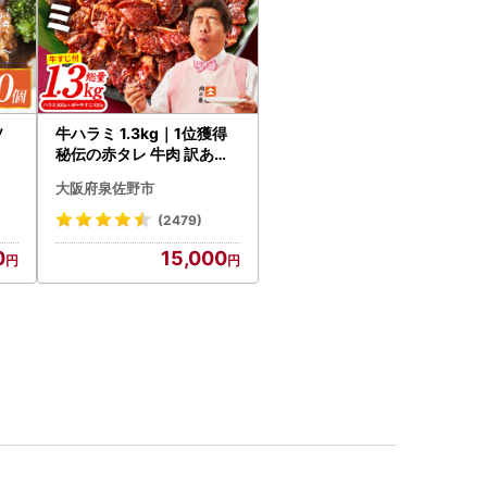
ソ
牛ハラミ 1.3kg｜1位獲得
秘伝の赤タレ 牛肉 訳あり
焼肉 BBQ
大阪府泉佐野市
(2479)
0
15,000