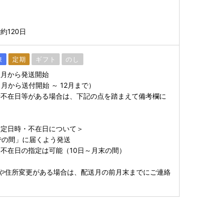
約120日
凍
定期
ギフト
のし
翌月から発送開始
1月から送付開始 ～ 12月まで）
や不在日等がある場合は、下記の点を踏まえて備考欄に
。
指定日時・不在日について＞
での間」に届くよう発送
不在日の指定は可能（10日～月末の間）
や住所変更がある場合は、配送月の前月末までにご連絡