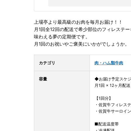
上場亭より最高級のお肉を毎月お届け！！
月1回全12回の配送で希少部位のフィレステ
味わえる夢の定期便です。
月1回のお祝いやご褒美にいかがでしょうか。
カテゴリ
肉・ハム類
牛肉
容量
◆お届け予定スケ
月1回 × 12ヶ月配送
【1回分】
・佐賀牛フィレステー
・佐賀牛サーロインス
■配送温度帯
・冷凍配送