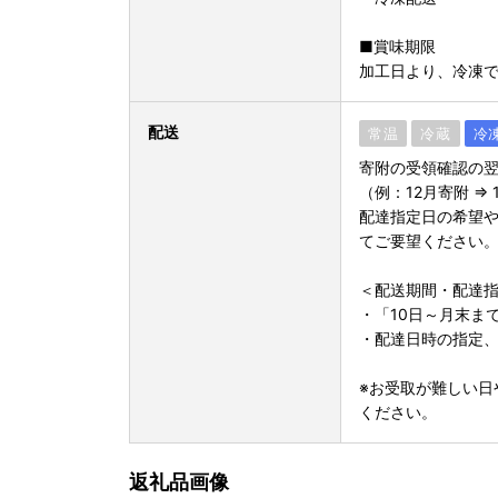
■賞味期限
加工日より、冷凍で
配送
常温
冷蔵
冷
寄附の受領確認の
（例：12月寄附 ⇒ 
配達指定日の希望
てご要望ください
＜配送期間・配達
・「10日～月末ま
・配達日時の指定、
※お受取が難しい日
ください。
返礼品画像