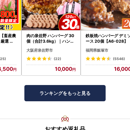
【畜産農
肉の泉佐野 ハンバーグ 30
鉄板焼ハンバーグ デミ
厳選 宮
個（合計3.6kg）｜ハンバ
ース 20個【A6-028】
00g FN
ーグ 訳あり 黒毛和牛×なに
大阪府泉佐野市
福岡県飯塚市
V5-26-2
わポーク
125)
(22)
(5546)
4,500
10,000
16,00
ランキングをもっと見る
おすすめ返礼品