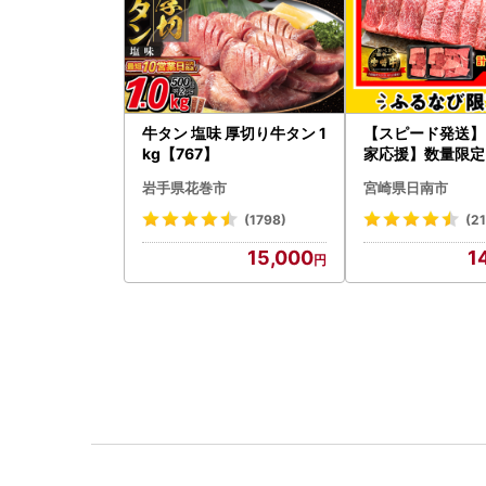
牛タン 塩味 厚切り牛タン 1
【スピード発送】
kg【767】
家応援】数量限定 
崎牛 赤身 焼肉 計8
岩手県花巻市
宮崎県日南市
-Limited-PR_BD
W
(1798)
(2
15,000
1