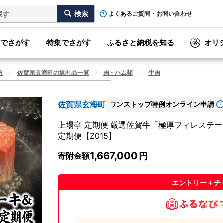
よくあるご質問・お問い合わせ
リでさがす
特集でさがす
ふるさと納税を知る
オリ
方
佐賀県玄海町の返礼品一覧
肉・ハム類
牛肉
佐賀県玄海町
ワンストップ特例オンライン申請
上場亭 定期便 厳選佐賀牛「極厚フィレステ
定期便【Z015】
1,667,000
寄附金額
エントリー＋チ