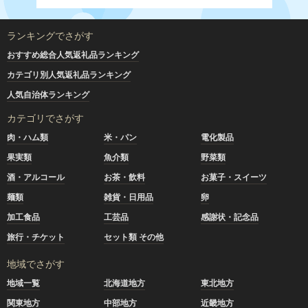
ランキングでさがす
おすすめ総合人気返礼品ランキング
カテゴリ別人気返礼品ランキング
人気自治体ランキング
カテゴリでさがす
肉・ハム類
米・パン
電化製品
果実類
魚介類
野菜類
酒・アルコール
お茶・飲料
お菓子・スイーツ
麺類
雑貨・日用品
卵
加工食品
工芸品
感謝状・記念品
旅行・チケット
セット類 その他
地域でさがす
地域一覧
北海道地方
東北地方
関東地方
中部地方
近畿地方