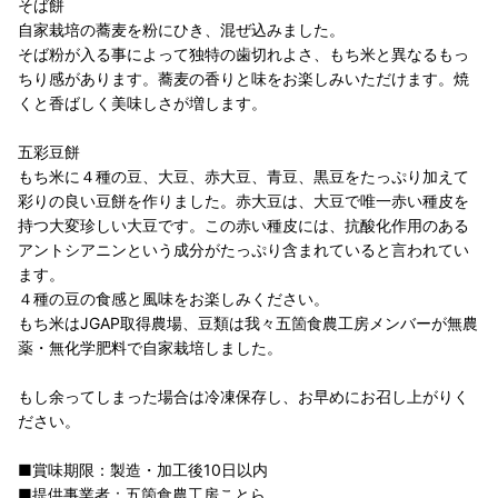
そば餅
自家栽培の蕎麦を粉にひき、混ぜ込みました。
そば粉が入る事によって独特の歯切れよさ、もち米と異なるもっ
ちり感があります。蕎麦の香りと味をお楽しみいただけます。焼
くと香ばしく美味しさが増します。
五彩豆餅
もち米に４種の豆、大豆、赤大豆、青豆、黒豆をたっぷり加えて
彩りの良い豆餅を作りました。赤大豆は、大豆で唯一赤い種皮を
持つ大変珍しい大豆です。この赤い種皮には、抗酸化作用のある
アントシアニンという成分がたっぷり含まれていると言われてい
ます。
４種の豆の食感と風味をお楽しみください。
もち米はJGAP取得農場、豆類は我々五箇食農工房メンバーが無農
薬・無化学肥料で自家栽培しました。
もし余ってしまった場合は冷凍保存し、お早めにお召し上がりく
ださい。
■賞味期限：製造・加工後10日以内
■提供事業者：五箇食農工房ことら