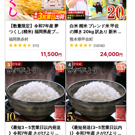
【数量限定】令和7年産 夢
白米 精米 ブレンド米 甲佐
つくし(精米) 福岡県産ブラ
の輝き 20kg 訳あり 新米 令
ンド米 10kg (品番:3X11R7)
和8年産 11月より新米発送
福岡県赤村
熊本県甲佐町
【価格改定ZS】
(11)
(1016)
11,500
24,000
《最短3～5営業日以内発送
《最短発送(3~5営業日以内
》令和7年産 さがびより 佐
)》令和7年産 さがびより 佐