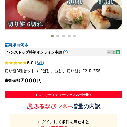
福島県白河市
ワンストップ特例オンライン申請
e
ま
自
5.0
(3件)
切り餅3種セット（そば餅、豆餅、切り餅）F21R-755
7,000
寄附金額
エントリー＋チャージでマネー増量！
増量の内訳
ログインして
条件を満たすと