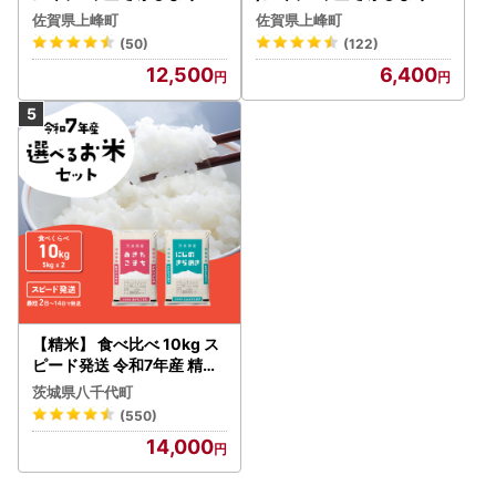
賀県産（精米）10kg
賀県産（精米）5kg
佐賀県上峰町
佐賀県上峰町
(50)
(122)
12,500
6,400
【精米】 食べ比べ 10kg ス
ピード発送 令和7年産 精米
白米
茨城県八千代町
(550)
14,000