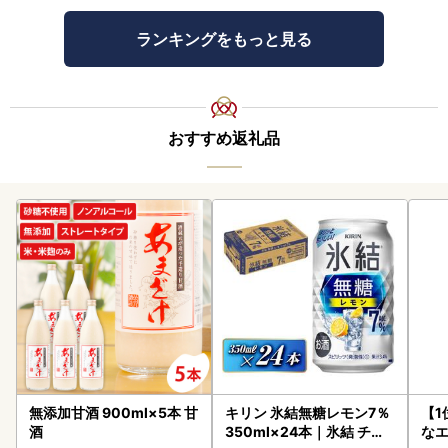
ランキングをもっと見る
おすすめ返礼品
無添加甘酒 900ml×5本 甘
キリン 氷結無糖レモン7％
【1
酒
350ml×24本｜氷結 チュ
なエ