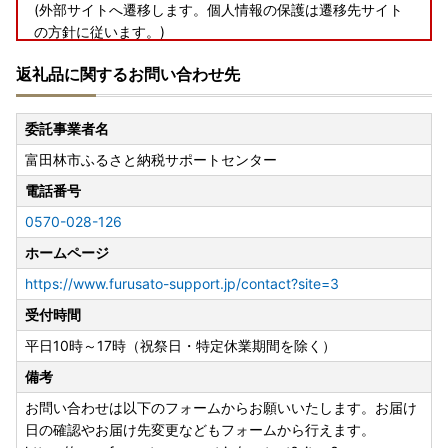
(外部サイトへ遷移します。個人情報の保護は遷移先サイト
の方針に従います。)
返礼品に関するお問い合わせ先
◆電子申請
【ふるさとPASS】ワンストップ特例制度の手続きをスマホ
でできるサービス
委託事業者名
https://www.furusato-pass.jp/static/about
富田林市ふるさと納税サポートセンター
上記URLに、電子申請についてご紹介しておりますのでご確
認ください。
電話番号
(外部サイトへ遷移します。個人情報の保護は遷移先サイト
0570-028-126
の方針に従います。)
ホームページ
◆送付先
https://www.furusato-support.jp/contact?site=3
〒134-8691
受付時間
日本郵便株式会社 葛西郵便局私書箱第39号AT
大阪府富田林市 ワンストップ特例申請窓口
平日10時～17時（祝祭日・特定休業期間を除く）
備考
お問い合わせは以下のフォームからお願いいたします。お届け
日の確認やお届け先変更などもフォームから行えます。