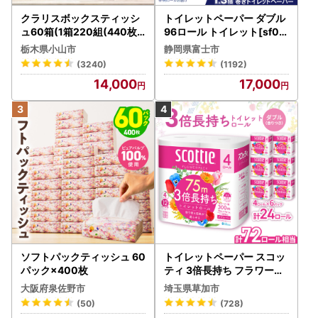
クラリスボックスティッシ
トイレットペーパー ダブル
ュ60箱(1箱220組(440枚))
96ロール トイレット[sf00
(5個入り×12セット)【配送
1-012]
栃木県小山市
静岡県富士市
不可地域：離島・沖縄県】
(3240)
(1192)
【1256759】
14,000
17,000
ソフトパックティッシュ 60
トイレットペーパー スコッ
パック×400枚
ティ 3倍長持ち フラワーパ
ック 4ロール×6P
大阪府泉佐野市
埼玉県草加市
(50)
(728)