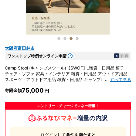
大阪府富田林市
ワンストップ特例オンライン申請
e
ま
自
Camp Stool (キャンプスツール)【SWOF】_雑貨・日用品 椅子・
チェア・ソファ 家具・インテリア 雑貨・日用品 アウトドア用品
...
すべて見る
スポーツ・アウトドア用品 雑貨・日用品 キャンプ用品 スポー
ツ・アウトドア用品 _【1335322】
75,000
寄附金額
エントリー＋チャージでマネー増量！
増量の内訳
ログインして
条件を満たすと