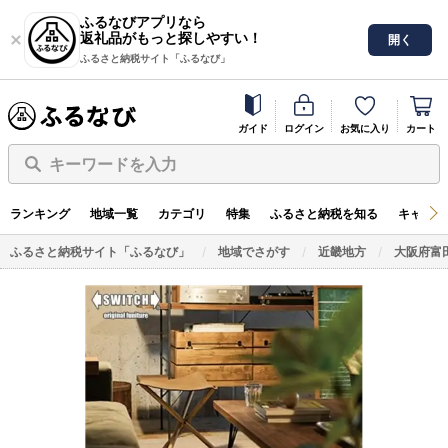
ふるなびアプリなら
返礼品がもっと探しやすい！
開く
ふるさと納税サイト「ふるなび」
ガイド
ログイン
お気に入り
カート
キーワードを入力
ランキング
地域一覧
カテゴリ
特集
ふるさと納税を知る
キャンペ
ふるさと納税サイト「ふるなび」
地域でさがす
近畿地方
大阪府富