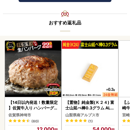
おすすめ返礼品
【14日以内発送！数量限定
【置物】純金製(Ｋ２４) 富
【ふ
】佐賀牛入り ハンバーグ 2
士山延べ棒0.3グラム ALP
崎牛 
2個 2.6kg(120g×22個)(H
BK193
-VO
佐賀県神埼市
山梨県南アルプス市
宮崎
083106)
(60)
(1)
12,000
54,000