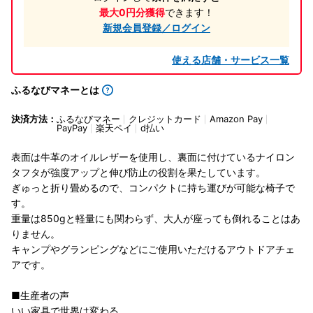
最大0円分獲得
できます！
新規会員登録／ログイン
使える店舗・サービス一覧
ふるなびマネーとは
決済方法：
ふるなびマネー
クレジットカード
Amazon Pay
PayPay
楽天ペイ
d払い
表面は牛革のオイルレザーを使用し、裏面に付けているナイロン
タフタが強度アップと伸び防止の役割を果たしています。
ぎゅっと折り畳めるので、コンパクトに持ち運びが可能な椅子で
す。
重量は850gと軽量にも関わらず、大人が座っても倒れることはあ
りません。
キャンプやグランピングなどにご使用いただけるアウトドアチェ
アです。
■生産者の声
いい家具で世界は変わる