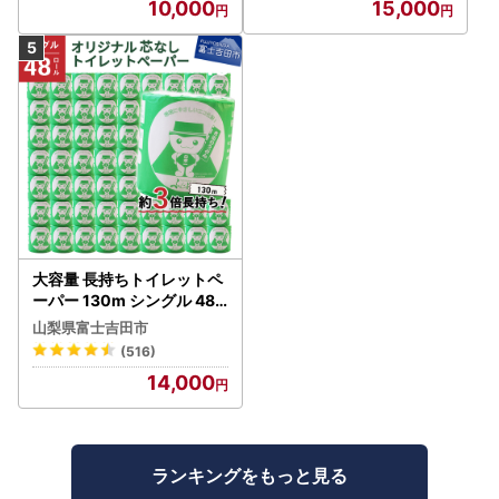
10,000
15,000
大容量 長持ちトイレットペ
ーパー 130m シングル 48R
芯なし 3倍巻 トイレット
山梨県富士吉田市
(516)
14,000
ランキングをもっと見る