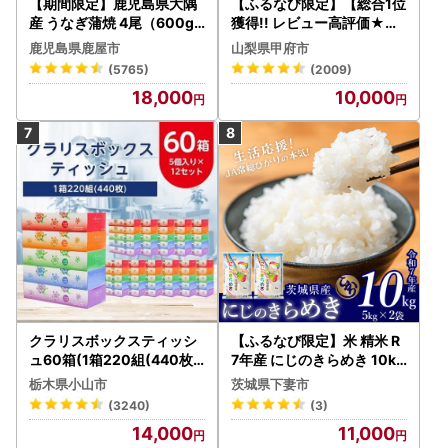
【期間限定】鹿児島県大隅
【ふるなび限定】【総合1位
産 うなぎ蒲焼 4尾（600g
獲得!! レビュー高評価★】
） KN007-004-04-cp18
〈2026年度配送分〉山梨
鹿児島県鹿屋市
山梨県甲府市
うなぎ 鰻 魚 惣菜 総菜
県産 シャインマスカット 2
(5765)
(2009)
～3房（1.0kg以上）シャイ
18,000
10,000
ン フルーツ FN-Limited-S
P
クラリスボックスティッシ
【ふるなび限定】米 精米 R
ュ60箱(1箱220組(440枚))
7年産 にじのきらめき 10kg
(5個入り×12セット)【配送
10月 FN-Limited-PR
栃木県小山市
茨城県下妻市
不可地域：離島・沖縄県】
(3240)
(3)
【1256759】
14,000
11,000