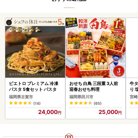
ピエトロ プレミアム 冷凍
おせち 白鳥 三段重 3人前
牛タ
パスタ 5食セット パスタ
迎春おせち料理
り 塩
福岡県古賀市
福岡県田川市
宮崎
(14)
(65)
24,000
25,000