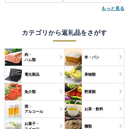
もっと見る
カテゴリから返礼品をさがす
肉・
米・パン
ハム類
電化製品
果物類
魚介類
野菜類
酒・
お茶・
飲料
アルコール
お菓子・
麺類
スイーツ