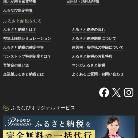
地元が誇る家電特集
日用品・消耗品特集
ふるなび限定特集
ふるさと納税を知る
ふるさと納税とは？
ふるさと納税の流れ
控除上限額シミュレーション
ふるさと納税制度について
ふるさと納税の確定申告
住民税・所得税の控除について
ワンストップ特例制度とは？
ふるさと納税のお礼特典
寄附金の使い道
マンガふるさと納税
企業版ふるさと納税とは
よくあるご質問・お問い合わせ
ふるなびオリジナルサービス