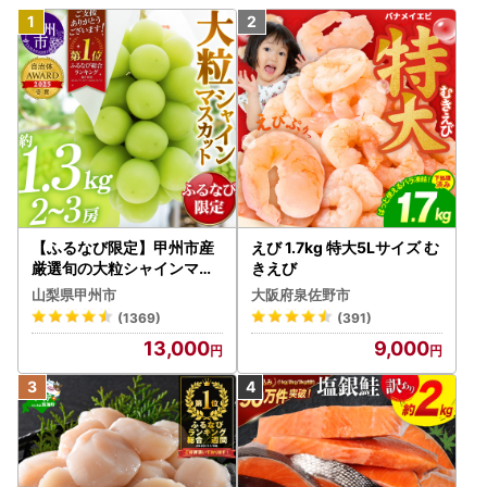
【ふるなび限定】甲州市産
えび 1.7kg 特大5Lサイズ む
厳選旬の大粒シャインマス
きえび
カット 約1.3kg 2～3房【2
山梨県甲州市
大阪府泉佐野市
026年発送】（MG）B12-
(1369)
(391)
472 FN-Limited-VO シャ
13,000
9,000
インマスカット フルーツ