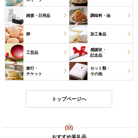
雑貨・
日用品
調味料・
油
卵
加工食品
感謝状・
工芸品
記念品
旅行・
セット類・
チケット
その他
トップページへ
おすすめ返礼品