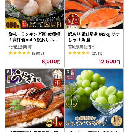
御礼！ランキング第1位獲得
訳あり 銀鮭切身 約2kg サケ
！高評価★4.9 訳あり ホタ
しゃけ 魚 鮭
テ 400g（ほたて 帆立 貝柱
北海道別海町
宮城県気仙沼市
冷凍 ）
(2893)
(2511)
8,000
12,500