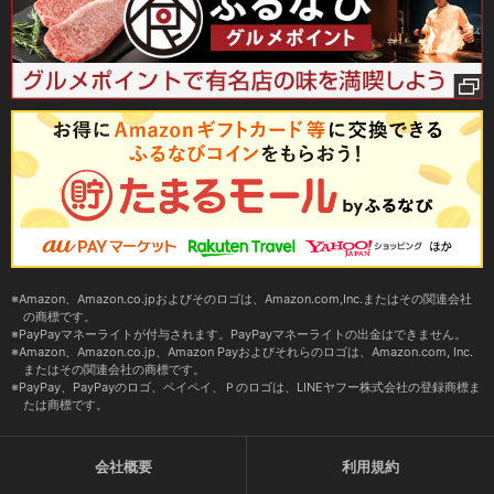
Amazon、Amazon.co.jpおよびそのロゴは、Amazon.com,Inc.またはその関連会社
の商標です。
PayPayマネーライトが付与されます。PayPayマネーライトの出金はできません。
Amazon、Amazon.co.jp、Amazon Payおよびそれらのロゴは、Amazon.com, Inc.
またはその関連会社の商標です。
PayPay、PayPayのロゴ、ペイペイ、Ｐのロゴは、LINEヤフー株式会社の登録商標ま
たは商標です。
会社概要
利用規約