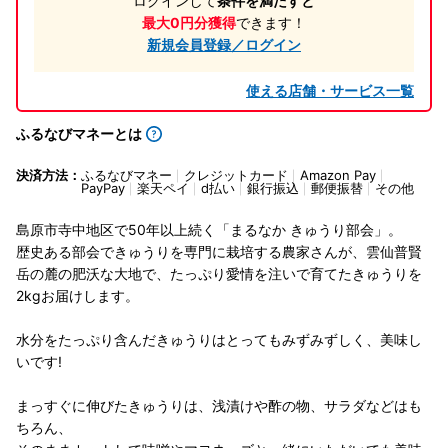
ログインして
条件を満たすと
最大0円分獲得
できます！
新規会員登録／ログイン
使える店舗・サービス一覧
ふるなびマネーとは
決済方法：
ふるなびマネー
クレジットカード
Amazon Pay
PayPay
楽天ペイ
d払い
銀行振込
郵便振替
その他
島原市寺中地区で50年以上続く「まるなか きゅうり部会」。
歴史ある部会できゅうりを専門に栽培する農家さんが、雲仙普賢
岳の麓の肥沃な大地で、たっぷり愛情を注いで育てたきゅうりを
2kgお届けします。
水分をたっぷり含んだきゅうりはとってもみずみずしく、美味し
いです!
まっすぐに伸びたきゅうりは、浅漬けや酢の物、サラダなどはも
ちろん、