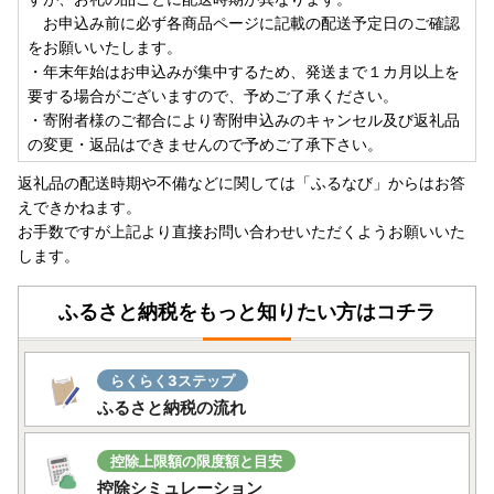
・事前に出荷日のご案内は行っておりません。また、ご要望
お申込み前に必ず各商品ページに記載の配送予定日のご確認
をいただいても対応いたしかねます。
をお願いいたします。
・返礼品をお届けする際の配送伝票について、ご依頼主には
・年末年始はお申込みが集中するため、発送まで１カ月以上を
ご寄附者様のお名前が入ります。変更はいたしかねますので
要する場合がございますので、予めご了承ください。
ご了承ください。
・寄附者様のご都合により寄附申込みのキャンセル及び返礼品
・お受取人様の郵便受けにお届けする返礼品（メール便）に
の変更・返品はできませんので予めご了承下さい。
つきましては、依頼主様のお名前は配送伝票に印字されませ
ん。なお、ふるさと納税の記載が入りますのでご了承くださ
返礼品の配送時期や不備などに関しては「ふるなび」からはお答
い。
えできかねます。
・複数の返礼品を選択頂いた場合、個別発送になることもご
お手数ですが上記より直接お問い合わせいただくようお願いいた
ざいます。
します。
・返礼品に不具合がある場合、お受け取り後、早急にご連絡
ください。経過しすぎると対応できません。
ふるさと納税をもっと知りたい方はコチラ
・カラーやサイズ、種類などを選択する返礼品について、ご
希望がある場合は必ず備考欄に記入いただきますようお願い
いたします。
らくらく3ステップ
・返礼品の送付は、島原市外にお住まいの方に限らせていた
ふるさと納税の流れ
だきます。
★個人情報について
控除上限額の限度額と目安
島原市ふるさと納税事業の範囲内で各種委託業者に情報提供
控除シミュレーション