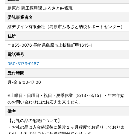
送りいたしますので、サポートセンターまでご連絡くださ
島原市 商工振興課 ふるさと納税班
い。
※SDGs（持続可能な開発目標）の観点から紙資源の削減に
委託事業者名
対する取り組みでございますことを、ご理解いただけますと
結デザイン有限会社（島原市ふるさと納税サポートセンター）
幸いです。
住所
★返礼品について
〒855-0076
長崎県島原市上折橋町甲1615-1
・お受け取り日指定はできません。
電話番号
・長期ご不在でお受取不可の期間がございましたら、必ず備
考欄に「不在:○○」とご記入ください。
050-3173-9187
・返礼品送付先ご住所の誤り等のお申込内容不備や、受取人
受付時間
様のご都合により返礼品がお届けできない場合、再送はいた
しません。また寄附金の返金もいたしかねます。
月-金 9:00-17:00
・手配状況次第では返礼品送付先ご住所の変更ができない場
合があります。また転送する場合は転送料金(受取人着払い)
※土曜日・日曜日・祝日・夏季休業（8/13～8/15）・年末年始
が発生しますので、ご了承ください。
のお問い合わせにはお応え出来ません。
・「のし」可の返礼品を除き、のしの対応はいたしかねま
備考
す。
【お礼の品の配送について】
・配送業者の指定はいたしかねます。また返礼品によって異
・お礼の品は入金確認後に通常１ヶ月程度でお送りしておりま
なります。
すが、お礼の品ごとに配送時期が異なります。