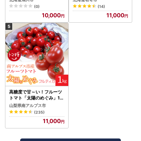
予定)_ | 玉ねぎ 05935
(0)
(14)
10,000
11,000
高糖度で甘～い！フルーツ
トマト「太陽のめぐみ」1k
g ALPBI001 | 高糖度 おす
山梨県南アルプス市
すめ 産地直送 新鮮 フレッ
(235)
シュ 高栄養素 南アルプス市
11,000
山梨 |