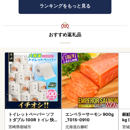
ランキングをもっと見る
おすすめ返礼品
トイレットペーパー ソフ
エンペラーサーモン 900g
銀鮭
トダブル 100R トイレ 快
_T015-0910
kg 
速〔12-I5-TP100-R〕
宮崎県都城市
北海道白糠町
宮城