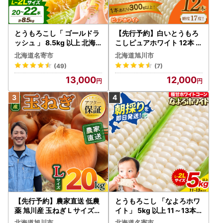
とうもろこし「 ゴールドラ
【先行予約】白いとうもろ
ッシュ 」 8.5kg 以上 北海
こしピュアホワイト 12本 3.
道 名寄 スイートコーン
6kg（2026年8月下旬から
北海道名寄市
北海道旭川市
発送開始） とうもろこし
(49)
(7)
13,000
12,000
【先行予約】農家直送 低農
とうもろこし 「なよろホワ
薬 旭川産 玉ねぎＬサイズ2
イト」 5kg 以上 11～13本
0kg(2026年9月発送開始
名寄 とうもろこし
北海道旭川市
北海道名寄市