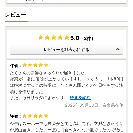
します。
・ふるさと納税事務処理、申請書類の各種手続きのため
レビュー
・お礼の品発送のため
・お問い合わせ回答、履歴管理、サービス向上のため
・ふるさと納税のカタログ、メールマガジン、資料の送付、
その他サービスの提供のため
5.0
（2件）
レビューを非表示にする
たくさんの新鮮なきゅうりが届きました。
野菜が非常に値段が上がっていますし、きゅうり 1本80円
は絶対にするこの時期に たくさん届いたので日持ちする浅
漬けを作りました。
また、毎日サラダにきゅうり
...
続きを読む
2025年09月30日 奈良県在住
今年はスーパーでも野菜がとても高いです。立派なきゅうり
が沢山届きました。一度には食べきれない量でしたので紙に