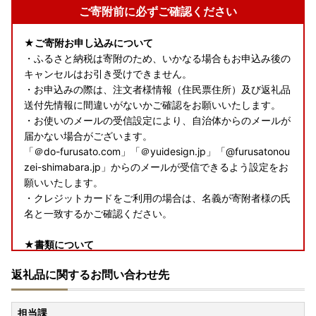
ご寄附前に必ずご確認ください
★ご寄附お申し込みについて
・ふるさと納税は寄附のため、いかなる場合もお申込み後の
キャンセルはお引き受けできません。
・お申込みの際は、注文者様情報（住民票住所）及び返礼品
送付先情報に間違いがないかご確認をお願いいたします。
・お使いのメールの受信設定により、自治体からのメールが
届かない場合がございます。
「＠do-furusato.com」「＠yuidesign.jp」「@furusatonou
zei-shimabara.jp」からのメールが受信できるよう設定をお
願いいたします。
・クレジットカードをご利用の場合は、名義が寄附者様の氏
名と一致するかご確認ください。
★書類について
・令和8年7月投函分より「寄附金受領証明書」のみをお送
返礼品に関するお問い合わせ先
りいたします。寄附金受領証明書は、返礼品とは別で、入金
確認後２週間程でお送りいたします。
・ワンストップ特例申請書類が必要な場合は、書類一式をお
担当課