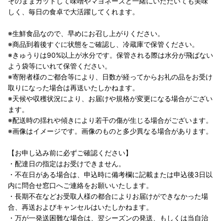
そのままカットして味噌やマヨネーズと一緒にいただいても美味
しく、毎日の食卓で大活躍してくれます。
※生鮮食品なので、早めにお召し上がりください。
※商品到着後すぐに状態をご確認し、冷蔵庫で保管ください。
※きゅうりは90%以上が水分です。保管される際は水分が飛ばない
よう袋等にいれて保管ください。
※寄附者様のご都合等により、日数が経ってからお礼の品をお受け
取りになった場合は再送いたしかねます。
※天候や収穫状況により、お届けや規格が変更になる場合がござい
ます。
※配送時の揺れや傾きにより若干の傷が生じる場合がございます。
※画像はイメージです。画像のものと多少異なる場合があります。
【お申し込み前に必ずご確認ください】
・配達日の指定はお受けできません。
・不在日がある場合は、申込時に備考欄に記載または申込後3日以
内に問合せ窓口へご連絡をお願いいたします。
・長期不在などお受取人様の都合によりお届けができなかった場
合、再送およびキャンセルはいたしかねます。
・万が一発送困難な場合は、翌シーズンの発送、もしくは当自治