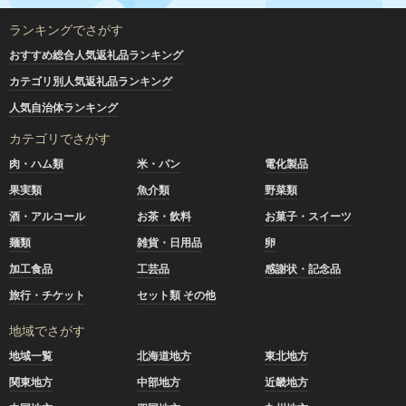
ランキングでさがす
おすすめ総合人気返礼品ランキング
カテゴリ別人気返礼品ランキング
人気自治体ランキング
カテゴリでさがす
肉・ハム類
米・パン
電化製品
果実類
魚介類
野菜類
酒・アルコール
お茶・飲料
お菓子・スイーツ
麺類
雑貨・日用品
卵
加工食品
工芸品
感謝状・記念品
旅行・チケット
セット類 その他
地域でさがす
地域一覧
北海道地方
東北地方
関東地方
中部地方
近畿地方