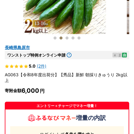
長崎県島原市
ワンストップ特例オンライン申請
e
ま
自
5.0
(2件)
AG063【令和8年度出荷分】【秀品】新鮮 朝採りきゅうり 2kg以
上
6,000
寄附金額
エントリー＋チャージでマネー増量！
増量の内訳