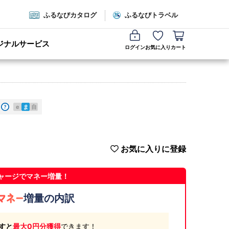
ふるなびカタログ
ふるなびトラベル
ジナルサービス
ログイン
お気に入り
カート
e
ま
自
お気に入りに登録
ャージでマネー増量！
増量の内訳
すと
最大0円分獲得
できます！