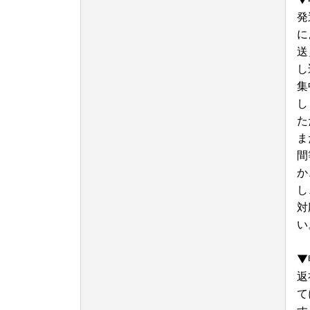
のであらかじめご了承ください。
発
に
■ワンストップ特例申請についてのご案内■
送
泉佐野市では、寄附者様のワンストップ特例申請
し
リ「IAM」を利用したスマートフォンで申請が完
が不要のため手間のかかるお手続きを大幅に減ら
集
方は是非ともご活用いただけますと幸いです。詳
し
ンストップ特例申請書類をご確認ください。
た
なお、従来通りの「書類郵送による申請」も引き
ま
ワンストップ特例申請の受付完了後には、ご登録
間
しております。なお、メールアドレスのご登録が
か
▼大阪府泉佐野市「ふるまど」
し
新規アカウント登録の上ログインし寄附情報を追加
対
（アイアム）】を利用したオンラインでのワンス
能です。詳細につきましては、、以下のURLより
い
https://iam-jpki.jp/lp/iam-furumad
▼申請書送付先
▼
泉佐野市ふるさと納税ワンストップ申請係
返
〒885-0078 宮崎県都城市宮丸町3070-1
て
※泉佐野市ではワンストップ特例申請関連業務を