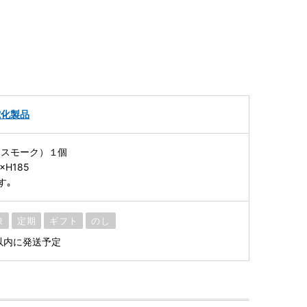
電化製品
（スモーク）１個
×H185
す｡
凍
定期
ギフト
のし
以内に発送予定