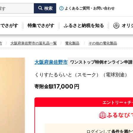
よくあるご質問・お問い合わせ
リでさがす
特集でさがす
ふるさと納税を知る
オリ
方
大阪府泉佐野市の返礼品一覧
電化製品
その他の電化製品
大阪府泉佐野市
ワンストップ特例オンライン申請
くりすたるらいと（スモーク）（電球別途）
17,000
寄附金額
エントリー＋チ
ログインして
条件を満た