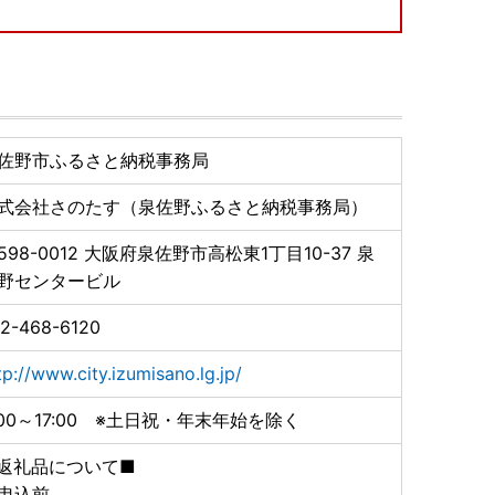
により異なります。各返礼品詳細ページの「配送」欄に
さい。なお、11～12月はお申し込みが集中するため、
らかじめご了承の上お申し込みいただきますようお願い
間等がございましたら、備考欄にご入力いただくか、お
佐野市ふるさと納税事務局
け時期の指定等のご要望につきましては対応いたしかね
式会社さのたす（泉佐野ふるさと納税事務局）
てに発送開始案内のメールをお送りしております。
598-0012
大阪府泉佐野市高松東1丁目10-37 泉
返品された場合は再送いたしかねますので、お早めにお
野センタービル
記のお問い合わせ先までご連絡いただきますようお願い
2-468-6120
タイミングにより対応いたしかねる場合がございますの
tp://www.city.izumisano.lg.jp/
:00～17:00 ※土日祝・年末年始を除く
認いただき、万が一不具合等がございましたら、大変お
添付の上ご連絡いただきますようお願い申し上げます。
返礼品について■
連絡につきましては対応いたしかねる場合がございます
申込前