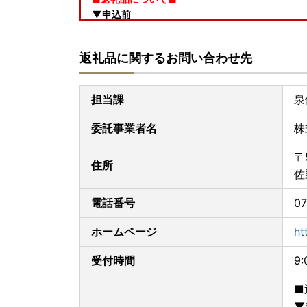
▼申込前
発送予定につきましては、お選びいただく返礼品
記載しておりますので、ご確認の上お申し込みくだ
返礼品に関するお問い合わせ先
返礼品のお届けまでにお時間を要しますことをあ
いたします。
また、返礼品をお受け取りいただけないご不在期
担当課
泉
問い合わせ先までご連絡ください。ただし、お届
ますのであらかじめご了承ください。
委託事業者名
株
▼申込後（お届け前）
返礼品の発送時には、ご登録のメールアドレス宛
〒
住所
寄附者様のご都合により返礼品が発送元事業者へ
佐
受け取りいただきますようお願いいたします。
また、返礼品のお届け先変更をご希望の方は、下
電話番号
07
いたします。
なお、返礼品の発送準備中のためご連絡いただく
ホームページ
ht
で、あらかじめご了承ください。
▼お届け後
受付時間
9
返礼品のお受け取り後はすぐに中身や状態をご確
手数ではございますがお問い合わせ先まで画像を
■
なお、お受け取りからお日にちが経過した後のご
▼