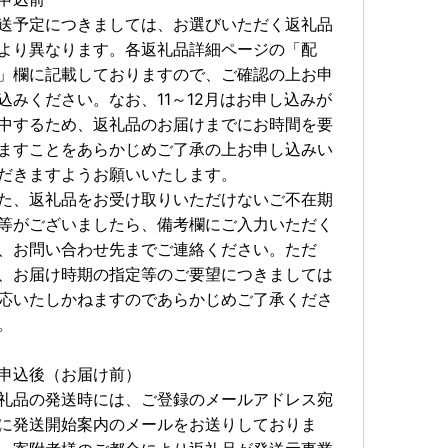
送予定につきましては、お選びいただく返礼品
より異なります。各返礼品詳細ページの「配
」欄に記載しておりますので、ご確認の上お申
のお手続きの負担を軽減するために、公的個人認証アプ
込みください。なお、11～12月はお申し込みが
結する方法がご利用いただけます。申請書の作成や返送
すことができますので、マイナンバーカードをお持ちの
中するため、返礼品のお届けまでにお時間を要
細につきましては、ご寄附いただいた後にお送りするワ
ますことをあらかじめご了承の上お申し込みい
だきますようお願いいたします。
続きご利用いただけます。
た、返礼品をお受け取りいただけないご不在期
のメールアドレス宛てに受付完了通知のメールをお送り
等がございましたら、備考欄にご入力いただく
ない方へは、書面にてお送りいたします。
、お問い合わせ先までご連絡ください。ただ
、お届け時期の指定等のご要望につきましては
していただきますと、公的個人認証サービス【IAM
応いたしかねますのであらかじめご了承くださ
トップ特例申請及び変更申請や、受付状況の確認等が可
ご確認ください。
。
o/（（※外部サイトへ遷移します）
申込後（お届け前）
礼品の発送時には、ご登録のメールアドレス宛
に発送開始案内のメールをお送りしておりま
外部委託しております。