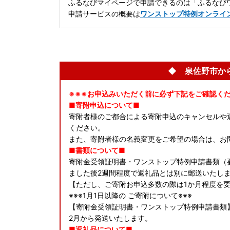
ふるなびマイページで申請できるのは「ふるなびワ
申請サービスの概要は
ワンストップ特例オンライ
◆ 泉佐野市か
※※※お申込みいただく前に必ず下記をご確認くだ
■寄附申込について■
寄附者様のご都合による寄附申込のキャンセルや
ください。
また、寄附者様の名義変更をご希望の場合は、お
■書類について■
寄附金受領証明書・ワンストップ特例申請書類（
ました後2週間程度で返礼品とは別に郵送いたし
【ただし、ご寄附お申込多数の際は1か月程度を
※※※1月1日以降の ご寄附について※※※
【寄附金受領証明書・ワンストップ特例申請書類
2月から発送いたします。
■返礼品について■