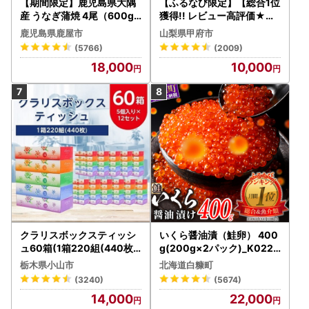
【期間限定】鹿児島県大隅
【ふるなび限定】【総合1位
産 うなぎ蒲焼 4尾（600g
獲得!! レビュー高評価★】
） KN007-004-04-cp18
〈2026年度配送分〉山梨
鹿児島県鹿屋市
山梨県甲府市
うなぎ 鰻 魚 惣菜 総菜
県産 シャインマスカット 2
(5766)
(2009)
～3房（1.0kg以上）シャイ
18,000
10,000
ン フルーツ FN-Limited-S
P
クラリスボックスティッシ
いくら醤油漬（鮭卵） 400
ュ60箱(1箱220組(440枚))
g(200g×2パック)_K022-
(5個入り×12セット)【配送
1676
栃木県小山市
北海道白糠町
不可地域：離島・沖縄県】
(3240)
(5674)
【1256759】
14,000
22,000