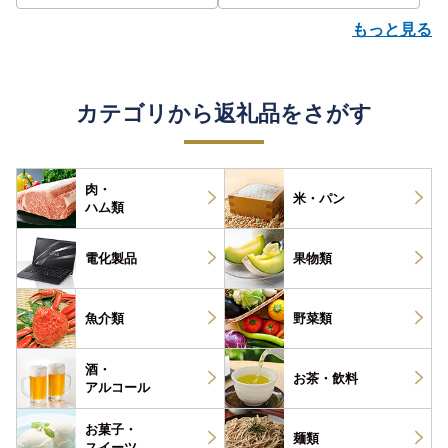
もっと見る
カテゴリから返礼品をさがす
肉・
米・パン
ハム類
電化製品
果物類
魚介類
野菜類
酒・
お茶・
飲料
アルコール
お菓子・
麺類
スイーツ