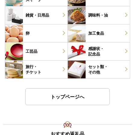
雑貨・
日用品
調味料・
油
卵
加工食品
感謝状・
工芸品
記念品
旅行・
セット類・
チケット
その他
トップページへ
おすすめ返礼品