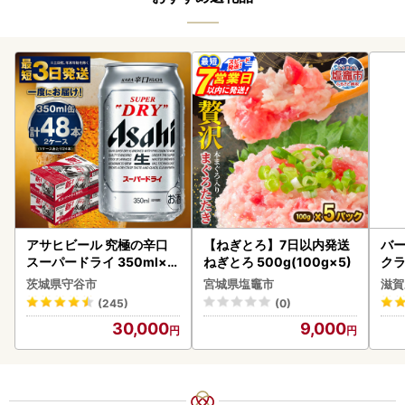
アサヒビール 究極の辛口
【ねぎとろ】7日以内発送
バー
スーパードライ 350ml×4
ねぎとろ 500g(100g×5)
クラ
8本 ビール
アボ
茨城県守谷市
宮城県塩竈市
滋賀
ン
(245)
(0)
30,000
9,000