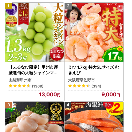
【ふるなび限定】甲州市産
えび 1.7kg 特大5Lサイズ む
厳選旬の大粒シャインマス
きえび
カット 約1.3kg 2～3房【2
山梨県甲州市
大阪府泉佐野市
026年発送】（MG）B12-
(1369)
(394)
472 FN-Limited-VO シャ
13,000
9,000
インマスカット フルーツ