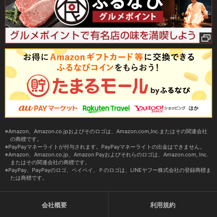
Amazon、Amazon.co.jpおよびそのロゴは、Amazon.com,Inc.またはその関連会社
の商標です。
PayPayマネーライトが付与されます。PayPayマネーライトの出金はできません。
Amazon、Amazon.co.jp、Amazon Payおよびそれらのロゴは、Amazon.com, Inc.
またはその関連会社の商標です。
PayPay、PayPayのロゴ、ペイペイ、Ｐのロゴは、LINEヤフー株式会社の登録商標ま
たは商標です。
会社概要
利用規約