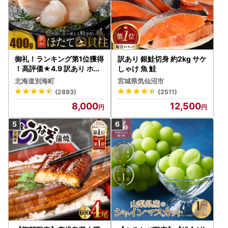
御礼！ランキング第1位獲得
訳あり 銀鮭切身 約2kg サケ
！高評価★4.9 訳あり ホタ
しゃけ 魚 鮭
テ 400g（ほたて 帆立 貝柱
北海道別海町
宮城県気仙沼市
冷凍 ）
(2893)
(2511)
8,000
12,500