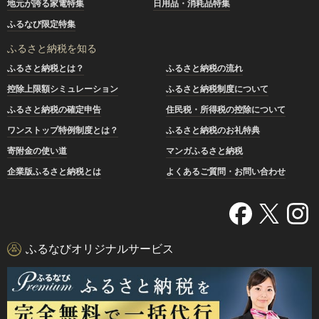
地元が誇る家電特集
日用品・消耗品特集
ふるなび限定特集
ふるさと納税を知る
ふるさと納税とは？
ふるさと納税の流れ
控除上限額シミュレーション
ふるさと納税制度について
ふるさと納税の確定申告
住民税・所得税の控除について
ワンストップ特例制度とは？
ふるさと納税のお礼特典
寄附金の使い道
マンガふるさと納税
企業版ふるさと納税とは
よくあるご質問・お問い合わせ
ふるなびオリジナルサービス