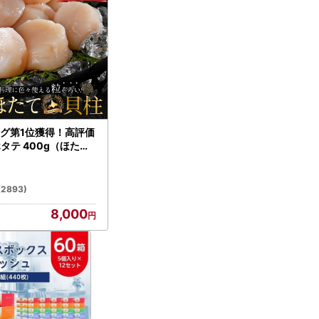
グ第1位獲得！高評価
ホタテ 400g（ほたて
）
(2893)
8,000