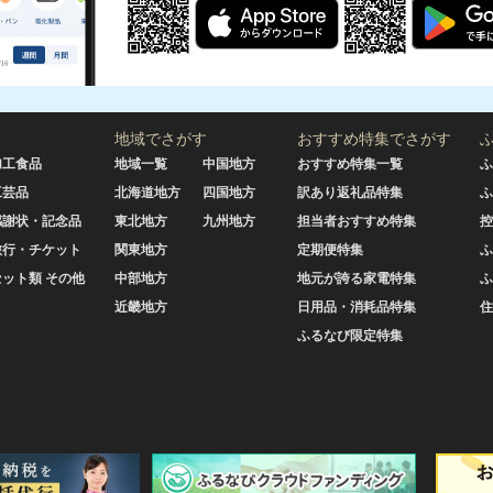
地域でさがす
おすすめ特集でさがす
加工食品
地域一覧
中国地方
おすすめ特集一覧
ふ
工芸品
北海道地方
四国地方
訳あり返礼品特集
ふ
感謝状・記念品
東北地方
九州地方
担当者おすすめ特集
控
旅行・チケット
関東地方
定期便特集
ふ
セット類 その他
中部地方
地元が誇る家電特集
ふ
近畿地方
日用品・消耗品特集
住
ふるなび限定特集