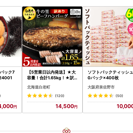
パック7
【5営業日以内発送】★大
ソフトパックティッシュ
24001
容量！合計1.65kg！★訳
0パック×400枚
あり・牛の里ビーフハンバ
北海道白老町
大阪府泉佐野市
ーグ(110ｇ5枚入）×3 AG
058
)
(120)
(50)
4,000
14,500
10,00