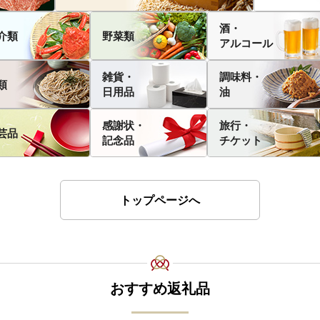
酒・
介類
野菜類
アルコール
雑貨・
調味料・
類
日用品
油
感謝状・
旅行・
芸品
記念品
チケット
トップページへ
おすすめ返礼品