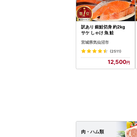
訳あり 銀鮭切身 約2kg
サケ しゃけ 魚 鮭
宮城県気仙沼市
(2511)
12,500
肉・
ハム類