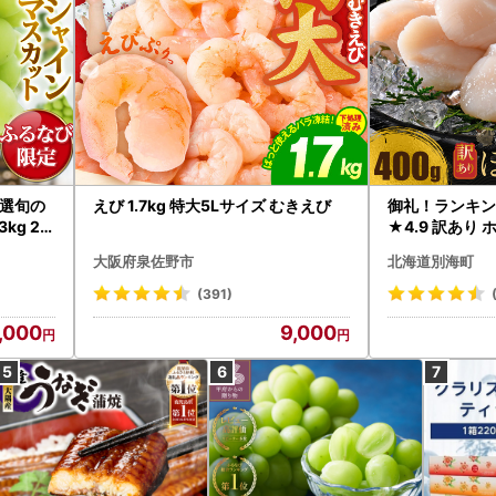
選旬の
えび 1.7kg 特大5Lサイズ むきえび
御礼！ランキン
kg 2
★4.9 訳あり 
B12-
帆立 貝柱 冷凍 
大阪府泉佐野市
北海道別海町
インマス
(391)
,000
9,000