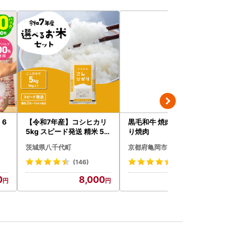
 6
【令和7年産】コシヒカリ
黒毛和牛 焼肉用1.2kg 訳あ
5kg スピード発送 精米 5k
り焼肉
g x 1袋 白米 茨城県 八千代
茨城県八千代町
京都府亀岡市
町
(146)
(79)
0
8,000
40,000