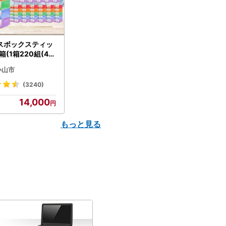
スボックスティッ
箱(1箱220組(44
(5個入り×12セッ
小山市
配送不可地域：離島
】【1256759】
(3240)
14,000
もっと見る