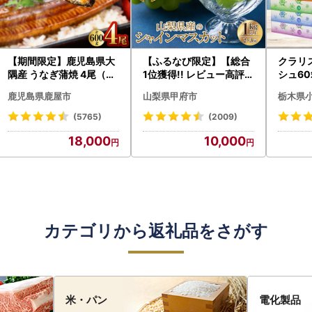
【期間限定】鹿児島県大
【ふるなび限定】【総合
クラリ
隅産 うなぎ蒲焼 4尾（60
1位獲得!! レビュー高評価
シュ60
0g） KN007-004-04-
★】〈2026年度配送分
0枚))
鹿児島県鹿屋市
山梨県甲府市
栃木県
cp18 うなぎ 鰻 魚 惣菜 総
〉山梨県産 シャインマス
ト)【
菜
カット 2～3房（1.0kg以
・沖縄県
(5765)
(2009)
上）シャイン フルーツ F
18,000
10,000
N-Limited-SP
カテゴリから返礼品をさがす
米・パン
電化製品