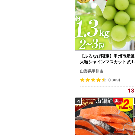
【ふるなび限定】甲州市産厳
大粒シャインマスカット 約1.3
～3房【2026年発送】（MG）
山梨県甲州市
472 FN-Limited-VO シャ
カット フルーツ
(1369)
13