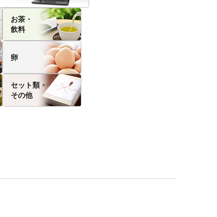
お茶・
飲料
卵
セット類・
その他