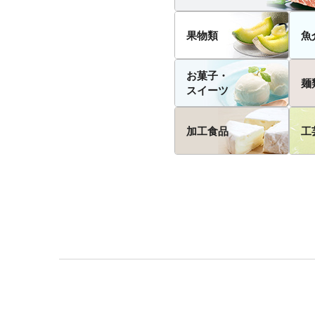
果物類
魚
お菓子・
麺
スイーツ
加工食品
工