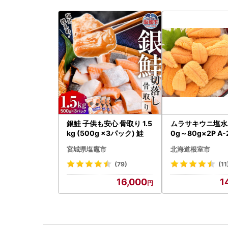
銀鮭 子供も安心 骨取り 1.5
ムラサキウニ塩水
kg (500g ×3パック) 鮭
0g～80g×2P A-
宮城県塩竈市
北海道根室市
(79)
(11
16,000
1