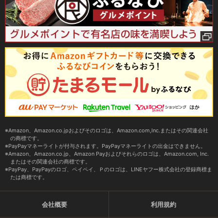
Amazon、Amazon.co.jpおよびそのロゴは、Amazon.com,Inc.またはその関連会社
の商標です。
PayPayマネーライトが付与されます。PayPayマネーライトの出金はできません。
Amazon、Amazon.co.jp、Amazon Payおよびそれらのロゴは、Amazon.com, Inc.
またはその関連会社の商標です。
PayPay、PayPayのロゴ、ペイペイ、Ｐのロゴは、LINEヤフー株式会社の登録商標ま
たは商標です。
会社概要
利用規約