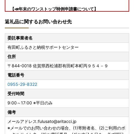
【📣年末のワンストップ特例申請書について】
寄附の申し込み際にワンストップ特例申請を希望された方に
返礼品に関するお問い合わせ先
は、「寄附金税額控除に係る申告特例申請書」（ワンストッ
プ特例申請書）をお送りしています。１２月１９日（金）以
降に寄附された方については、書類のお届けが年明けになる
委託事業者名
ことがありますので、お急ぎの方は申請書をダウンロードし
有田町ふるさと納税サポートセンター
て提出してください。
また、すでに特例申請の手続を完了された方でも、氏名・住
住所
所を変更された場合は「寄附金控除に係る申告特例申請事項
〒844-0018
佐賀県西松浦郡有田町本町丙９５４－９
変更届出」（変更届）の提出が必要です。
令和７年分の特例申請書及び変更届の提出期限は、令和８年
電話番号
１月１０日（必着）です。この日を過ぎると確定申告をして
0955-29-8322
いただく必要がございますのでご注意ください。
受付時間
特例申請書の提出先
9:00～17:00 ※平日のみ
〒８４９－４１９２
備考
佐賀県西松浦郡有田町立部乙２２０２番地
有田町役場 総務課 ふるさと納税担当
メールアドレス:fulusato@aritacci.jp
※申請書の提出先誤りが多くなっています。提出先を間違わ
※メールでのお問い合わせの場合、(1)寄附者名、(2)ご利用のポ
れた場合は、提出期限までに申請書が到着しないことがあり