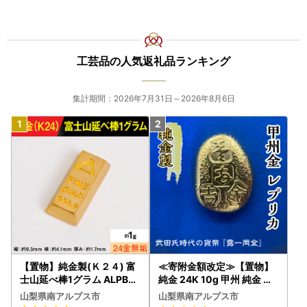
【お礼の品発送メールや、町からの重要なお知らせが届かな
い場合がございます】
工芸品の人気返礼品ランキング
ご利用のセキュリティソフトやメールソフトに、迷惑メール
防止機能が付いている等迷惑メールフォルダやゴミ箱に自動
集計期間：2026年7月31日～2026年8月6日
振り分けされたり、
携帯メールの場合、携帯電話以外からのメールは受信しない
標準設定がされている等で発送メールが受信できない場合が
ございます。
迷惑メールフォルダ内やセキュリティソフトのメーカーに確
認のうえ、「＠furusato-lg.jp」のドメイン指定受信設定を
お願いいたします。
【長期不在について】
・5日間以上のご不在期間がある場合には、寄附申込フォー
【置物】純金製(Ｋ２４) 富
≪寄附金額改定≫【置物】
ムの備考欄へご記入ください。
士山延べ棒1グラム ALPBK1
純金 24K 10g 甲州 純金 レ
※繁忙期につきましては、お届け時間をご指定いただいても
80
プリカ 武田氏時代 の 貨幣 A
山梨県南アルプス市
山梨県南アルプス市
時間が前後する場合がございます。
LPBK095