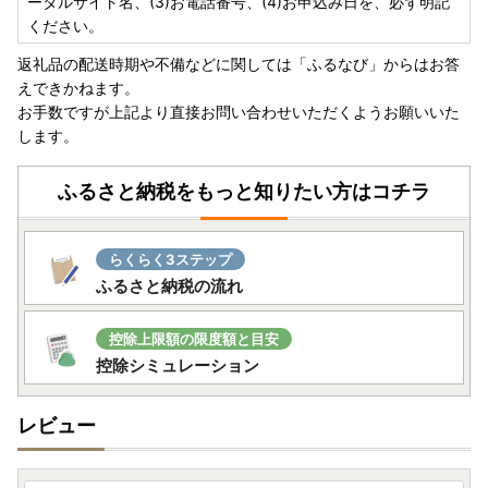
ータルサイト名、(3)お電話番号、(4)お申込み日を、必ず明記
ますので寄附先を今一度ご確認いただき郵送してください。
ください。
返礼品の配送時期や不備などに関しては「ふるなび」からはお答
有田町ホームページ ＞ 町政 ＞ まちの魅力 ＞ ふるさと納税
えできかねます。
＞ ふるさと納税ワンストップ特例制度について
お手数ですが上記より直接お問い合わせいただくようお願いいた
又は
します。
有田町のホームページ ワンストップ特例申請ダウンロード
ふるさと納税をもっと知りたい方はコチラ
【ワンストップ申請をオンラインで！】
当自治体はオンラインワンストップ申請に対応しておりま
す。
らくらく3ステップ
ご寄附後の手続きが大変便利になる「自治体マイページ」を
ふるさと納税の流れ
ぜひご利用ください。ご利用は「自治体マイページ」を検
索、
又はhttps://mypg.jp/
控除上限額の限度額と目安
【返礼品のお届けにつきまして】
控除シミュレーション
例年10月以降はご寄付が集中し一部の返礼品につきましては
発送期日の表記にかかわらず、発送が遅れる可能性がござい
レビュー
ます。
お早めのお申し込みをお願いします。
お問い合わせ窓口につきまして