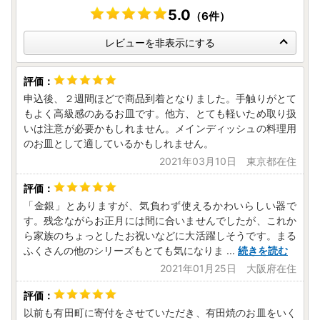
問い合わせ内容により対応窓口が異なります。
5.0
（6件）
ご不便をおかけしますが、今一度内容をご確認の上お手続き
ください。
レビューを非表示にする
【ワンストップ特例申請書送付先】
◆有田町役場総務課 ふるさと納税担当
申込後、２週間ほどで商品到着となりました。手触りがとて
〒849-4192
もよく高級感のあるお皿です。他方、とても軽いため取り扱
佐賀県西松浦郡有田町立部乙2202番地
いは注意が必要かもしれません。メインディッシュの料理用
のお皿として適しているかもしれません。
2021年03月10日 東京都在住
【寄附金受領証明書などの書類の発行・ワンストップ特例申
請の受付に関すること】
◆有田町コールセンター
「金銀」とありますが、気負わず使えるかわいらしい器で
TEL：050-3172-5425（平日9:00～17:15）
す。残念ながらお正月には間に合いませんでしたが、これか
mail：saga.arita@do-furusato.jp
ら家族のちょっとしたお祝いなどに大活躍しそうです。まる
ふくさんの他のシリーズもとても気になりま
...
続きを読む
【返礼品に関すること(詳細・配送等)】
2021年01月25日 大阪府在住
◆有田町ふるさと納税サポートセンター
TEL:0955-29-8322
メール:fulusato@aritacci.jp
以前も有田町に寄付をさせていただき、有田焼のお皿をいく