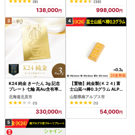
(9)
(39)
138,000
998,000
【有田焼ができるまで】
１：成形（陶土で形を作る工程です。大きく分けて、ろくろ
成形と鋳込み成形の2種類があります。成形し乾燥させた
後、約900度の素焼き窯で焼き上げ、強度と吸水性を高めま
す。）
２：下絵付け（呉須で文様を描きます。）
３：施釉（磁器の表面にガラスの光沢を与えるために釉薬を
かけます。）
４：本焼（本焼き窯で約1300度の高温で焼き上げます。）
５：上絵付（焼成後の釉薬の上に色絵具で文様を描きま
す。）
６：上絵付焼成（赤絵窯に入れて約800度で焼き上げます。
K24 純金 きーたん 3g 記念
【置物】純金製(Ｋ２４) 富
プレート 七輪 高Au含有率 (
士山延べ棒0.3グラム ALPB
釉薬の上に色絵具が焼き付いて完成します。完成した作品
受注生産 24金 ゴールド コ
K193
は、成形直後の素地よりも15%ほど縮みます。）
北海道北見市
山梨県南アルプス市
レクション )【220-0236
(1)
(1)
】
【クール便のお届けにつきまして】
330,000
54,000
※一部の離島や諸島地域には、冷凍・冷蔵のお品をお届けで
きません。ご了承ください。
※佐川急便で発送いたします。