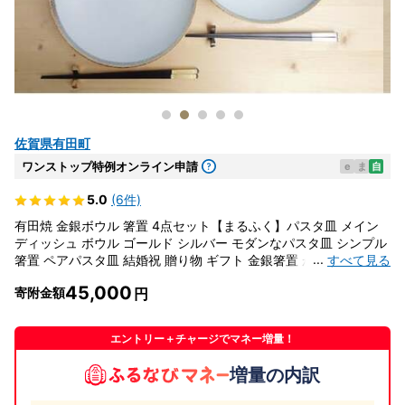
佐賀県有田町
ワンストップ特例オンライン申請
e
ま
自
5.0
(6件)
有田焼 金銀ボウル 箸置 4点セット【まるふく】パスタ皿 メイン
ディッシュ ボウル ゴールド シルバー モダンなパスタ皿 シンプル
...
すべて見る
箸置 ペアパスタ皿 結婚祝 贈り物 ギフト 金銀箸置 かわいい箸置
45000円 aq052
45,000
寄附金額
エントリー＋チャージでマネー増量！
増量の内訳