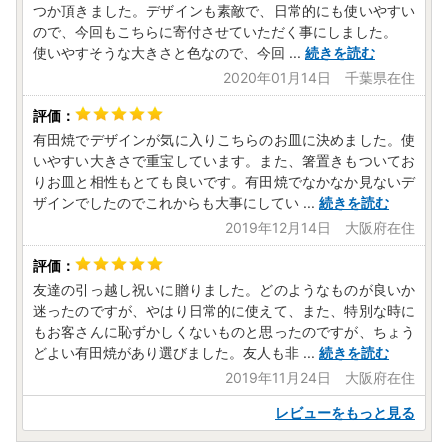
受付時間:平日9:00～17:00
つか頂きました。デザインも素敵で、日常的にも使いやすい
※メールでのお問い合わせの場合、(1)寄附者名、(2)ご利用の
ので、今回もこちらに寄付させていただく事にしました。
ポータルサイト名、(3)お電話番号、(4)お申込み日を、必ず
使いやすそうな大きさと色なので、今回
...
続きを読む
明記ください。
2020年01月14日 千葉県在住
【お礼の品の破損・欠陥品に関して】
万が一、お礼の品に破損や欠陥等の不具合があった場合は、
有田焼でデザインが気に入りこちらのお皿に決めました。使
お礼の品の状態を撮影していただき、画像データをメールに
いやすい大きさで重宝しています。また、箸置きもついてお
りお皿と相性もとても良いです。有田焼でなかなか見ないデ
添付の上、サポートセンターまで送信ください。
ザインでしたのでこれからも大事にしてい
...
続きを読む
※初期不良の場合、お礼の品の
到着後8日が経過した場合は
対応できません
ので、ご了承ください。
2019年12月14日 大阪府在住
※お急ぎの場合はお電話にてご連絡ください。
※お客様都合での返品・交換は承っておりません。一度使用
友達の引っ越し祝いに贈りました。どのようなものが良いか
されたものについても同様です。
迷ったのですが、やはり日常的に使えて、また、特別な時に
もお客さんに恥ずかしくないものと思ったのですが、ちょう
・返礼品発送時のお知らせは、メール送信のみとさせていた
どよい有田焼があり選びました。友人も非
...
続きを読む
だきます。電話でのご案内はしておりません。ご了承下さ
2019年11月24日 大阪府在住
い。
・ふるさと納税をイメージさせ商品を売りつけようとする悪
レビューをもっと見る
質なショッピングサイトがあります。ご不明な場合は、必ず
寄附の手続きを行う前にお尋ねください。