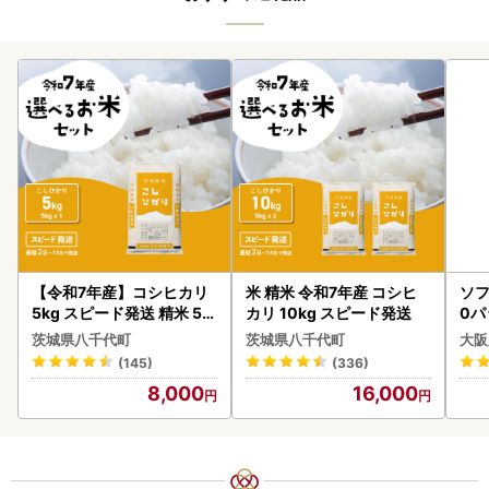
お礼の品を住民票とは別の宛先に送付する場合は、別途「送
付先」にてご指定ください。
・
寄附完了後のキャンセルや申込内容の変更はできません。
入力内容に間違いがないかご確認ください。
・飲食品のお礼の品につきまして、お届けの際に不在が続き
配達できなかった場合、再送はいたしかねます。
※飲食品以外のお品で再配送を希望される場合は、送料をご
負担いただきます。
※複数の返礼品をお申込みの場合は、それぞれ別々の発送に
なります。
発送手配や発送日も異なりますので、それぞれの受け取り
をお願いいたします。
【令和7年産】コシヒカリ
米 精米 令和7年産 コシヒ
ソフ
5kg スピード発送 精米 5k
カリ 10kg スピード発送
0パ
・有田町に住民登録がある方は、ご寄附いただいてもお礼の
g x 1袋 白米 茨城県 八千代
茨城県八千代町
茨城県八千代町
大阪
町
品をお送りしておりません。
(145)
(336)
・当町へのご寄附については、お礼の品の受取回数の制限は
8,000
16,000
設けておりません。同一年内で複数回の寄附を行った場合で
も、その都度、お礼の品を受け取ることができます。