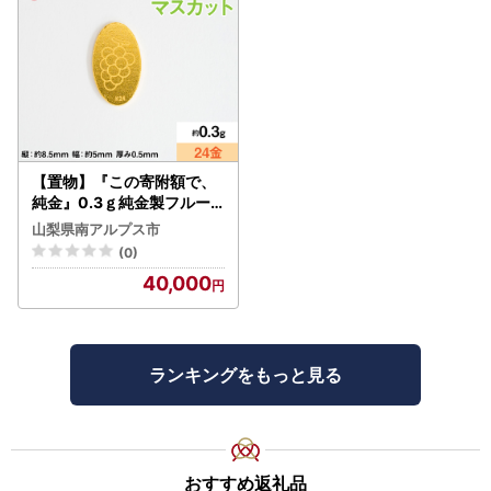
【ご注文前にご確認ください】
・
お礼の品の配達日をご指定いただくことはできません。
備
考欄等に入力いただいても対応できませんのでご了承くださ
い。
・
返礼品のお届け時期は、商品の「配送」情報をご覧くださ
い。特に記載がないお品については、入金確認後2～3週間
前後となります。欠品時はさらに遅れる場合もございます。
【置物】『この寄附額で、
純金』0.3ｇ純金製フルー
【ご注文に際してご入力ください】
ツプレート【ブドウ ・マス
山梨県南アルプス市
カット】 ALPBK190
・申込の際にはお礼の品の受取希望の時間帯をご入力くださ
(0)
い。
40,000
（ご希望いただいた時間帯に配達できない地域がございま
す。）
・
ご不在日や長期不在になる期間がある場合は、必ず備考欄
へご入力ください。
ランキングをもっと見る
・番地や建物名等は必ずご入力ください。
【ご注文に際して予めご了承ください】
・必ず氏名・住所が住民票情報と一致するかご確認くださ
おすすめ返礼品
い。寄附金受領証明書は住民票の住所に送付いたします。