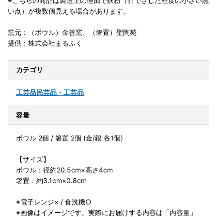
※こちらの商品は製造上の理由で鉄粉（針でさした程度の小さい黒
い点）が複数個見える場合があります。
窯元：（ボウル）金善窯、（箸置）聖陶苑
提供：株式会社まるふく
カテゴリ
工芸品
民芸品・工芸品
容量
ボウル 2個 / 箸置 2個 (金/銀 各1個)
【サイズ】
ボウル：径約20.5cm×高さ4cm
箸置：約3.1cm×0.8cm
※電子レンジ× / 食洗機○
※画像はイメージです。実際にお届けする内容は「内容量」