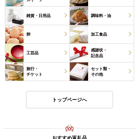
雑貨・
日用品
調味料・
油
卵
加工食品
感謝状・
工芸品
記念品
旅行・
セット類・
チケット
その他
トップページへ
おすすめ返礼品