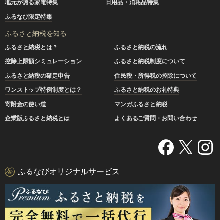
地元が誇る家電特集
日用品・消耗品特集
ふるなび限定特集
ふるさと納税を知る
ふるさと納税とは？
ふるさと納税の流れ
控除上限額シミュレーション
ふるさと納税制度について
ふるさと納税の確定申告
住民税・所得税の控除について
ワンストップ特例制度とは？
ふるさと納税のお礼特典
寄附金の使い道
マンガふるさと納税
企業版ふるさと納税とは
よくあるご質問・お問い合わせ
ふるなびオリジナルサービス