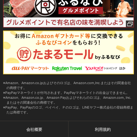
Amazon、Amazon.co.jpおよびそのロゴは、Amazon.com,Inc.またはその関連会社
の商標です。
PayPayマネーライトが付与されます。PayPayマネーライトの出金はできません。
Amazon、Amazon.co.jp、Amazon Payおよびそれらのロゴは、Amazon.com, Inc.
またはその関連会社の商標です。
PayPay、PayPayのロゴ、ペイペイ、Ｐのロゴは、LINEヤフー株式会社の登録商標ま
たは商標です。
会社概要
利用規約