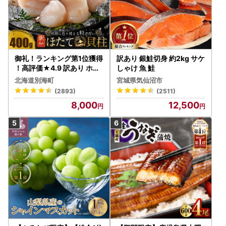
御礼！ランキング第1位獲得
訳あり 銀鮭切身 約2kg サケ
！高評価★4.9 訳あり ホタ
しゃけ 魚 鮭
テ 400g（ほたて 帆立 貝柱
北海道別海町
宮城県気仙沼市
冷凍 ）
(2893)
(2511)
8,000
12,500