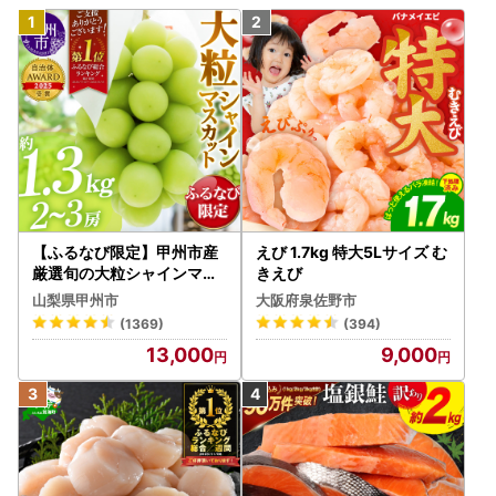
【ふるなび限定】甲州市産
えび 1.7kg 特大5Lサイズ む
厳選旬の大粒シャインマス
きえび
カット 約1.3kg 2～3房【2
山梨県甲州市
大阪府泉佐野市
026年発送】（MG）B12-
(1369)
(394)
472 FN-Limited-VO シャ
13,000
9,000
インマスカット フルーツ