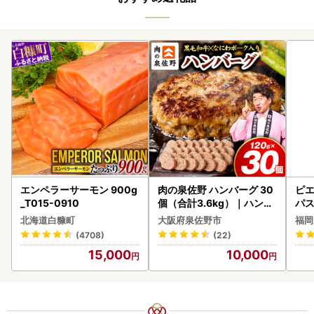
エンペラーサーモン 900g
肉の泉佐野 ハンバーグ 30
ピエ
_T015-0910
個（合計3.6kg）｜ハンバ
パス
ーグ 訳あり 黒毛和牛×なに
北海道白糠町
大阪府泉佐野市
福岡
わポーク
(4708)
(22)
15,000
10,000