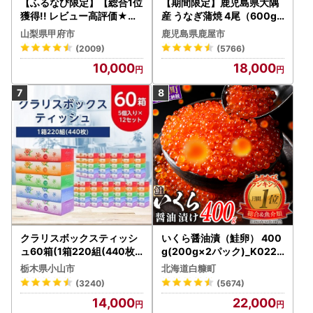
【ふるなび限定】【総合1位
【期間限定】鹿児島県大隅
獲得!! レビュー高評価★】
産 うなぎ蒲焼 4尾（600g
〈2026年度配送分〉山梨
） KN007-004-04-cp18
山梨県甲府市
鹿児島県鹿屋市
県産 シャインマスカット 2
うなぎ 鰻 魚 惣菜 総菜
(2009)
(5766)
～3房（1.0kg以上）シャイ
10,000
18,000
ン フルーツ FN-Limited-S
P
クラリスボックスティッシ
いくら醤油漬（鮭卵） 400
ュ60箱(1箱220組(440枚))
g(200g×2パック)_K022-
(5個入り×12セット)【配送
1676
栃木県小山市
北海道白糠町
不可地域：離島・沖縄県】
(3240)
(5674)
【1256759】
14,000
22,000