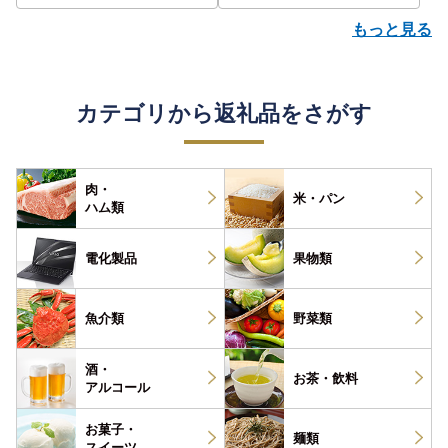
もっと見る
カテゴリから返礼品をさがす
肉・
米・パン
ハム類
電化製品
果物類
魚介類
野菜類
酒・
お茶・
飲料
アルコール
お菓子・
麺類
スイーツ