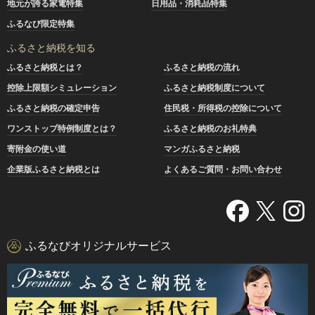
地元が誇る家電特集
日用品・消耗品特集
ふるなび限定特集
ふるさと納税を知る
ふるさと納税とは？
ふるさと納税の流れ
控除上限額シミュレーション
ふるさと納税制度について
ふるさと納税の確定申告
住民税・所得税の控除について
ワンストップ特例制度とは？
ふるさと納税のお礼特典
寄附金の使い道
マンガふるさと納税
企業版ふるさと納税とは
よくあるご質問・お問い合わせ
ふるなびオリジナルサービス