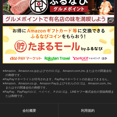
Amazon、Amazon.co.jpおよびそのロゴは、Amazon.com,Inc.またはその関連会社
の商標です。
PayPayマネーライトが付与されます。PayPayマネーライトの出金はできません。
Amazon、Amazon.co.jp、Amazon Payおよびそれらのロゴは、Amazon.com, Inc.
またはその関連会社の商標です。
PayPay、PayPayのロゴ、ペイペイ、Ｐのロゴは、LINEヤフー株式会社の登録商標ま
たは商標です。
会社概要
利用規約