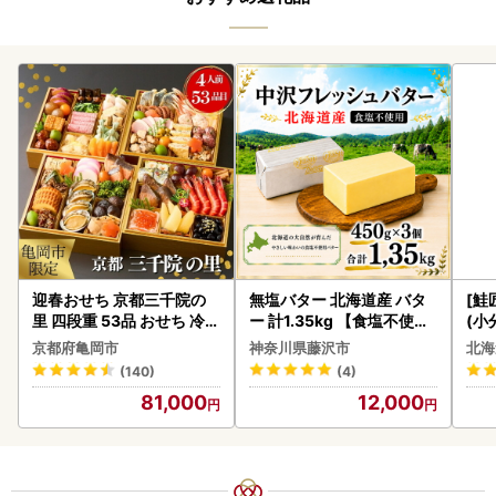
迎春おせち 京都三千院の
無塩バター 北海道産 バタ
[鮭
里 四段重 53品 おせち 冷蔵
ー 計1.35kg 【食塩不使用
(小
2027 先行予約
】
5
京都府亀岡市
神奈川県藤沢市
北海
(140)
(4)
81,000
12,000