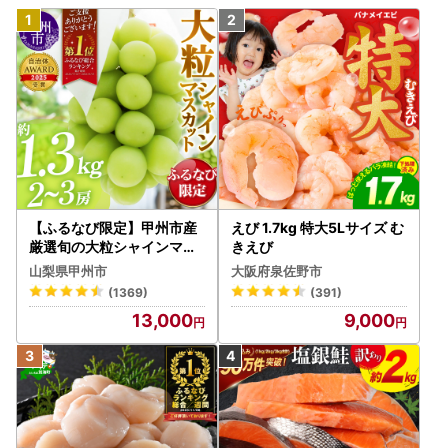
【ふるなび限定】甲州市産
えび 1.7kg 特大5Lサイズ む
厳選旬の大粒シャインマス
きえび
カット 約1.3kg 2～3房【2
山梨県甲州市
大阪府泉佐野市
026年発送】（MG）B12-
(1369)
(391)
472 FN-Limited-VO シャ
13,000
9,000
インマスカット フルーツ