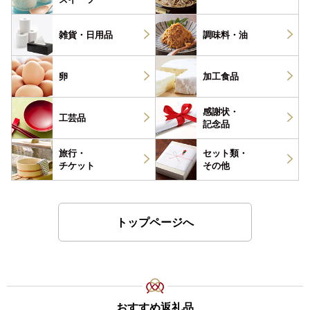
雑貨・
日用品
調味料・
油
卵
加工食品
感謝状・
工芸品
記念品
旅行・
セット類・
チケット
その他
トップページへ
おすすめ返礼品