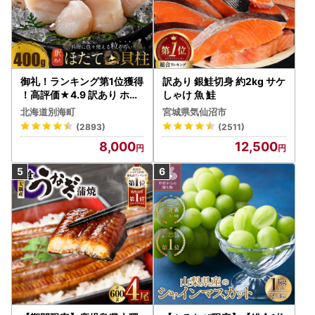
御礼！ランキング第1位獲得
訳あり 銀鮭切身 約2kg サケ
！高評価★4.9 訳あり ホタ
しゃけ 魚 鮭
テ 400g（ほたて 帆立 貝柱
北海道別海町
宮城県気仙沼市
冷凍 ）
(2893)
(2511)
8,000
12,500