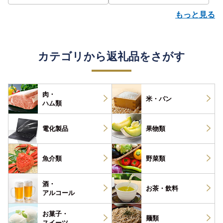
もっと見る
カテゴリから返礼品をさがす
肉・
米・パン
ハム類
電化製品
果物類
魚介類
野菜類
酒・
お茶・
飲料
アルコール
お菓子・
麺類
スイーツ