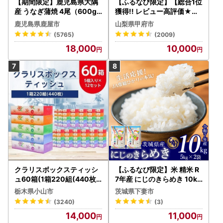
【期間限定】鹿児島県大隅
【ふるなび限定】【総合1位
産 うなぎ蒲焼 4尾（600g
獲得!! レビュー高評価★】
） KN007-004-04-cp18
〈2026年度配送分〉山梨
鹿児島県鹿屋市
山梨県甲府市
うなぎ 鰻 魚 惣菜 総菜
県産 シャインマスカット 2
(5765)
(2009)
～3房（1.0kg以上）シャイ
18,000
10,000
ン フルーツ FN-Limited-S
P
クラリスボックスティッシ
【ふるなび限定】米 精米 R
ュ60箱(1箱220組(440枚))
7年産 にじのきらめき 10kg
(5個入り×12セット)【配送
10月 FN-Limited-PR
栃木県小山市
茨城県下妻市
不可地域：離島・沖縄県】
(3240)
(3)
【1256759】
14,000
11,000