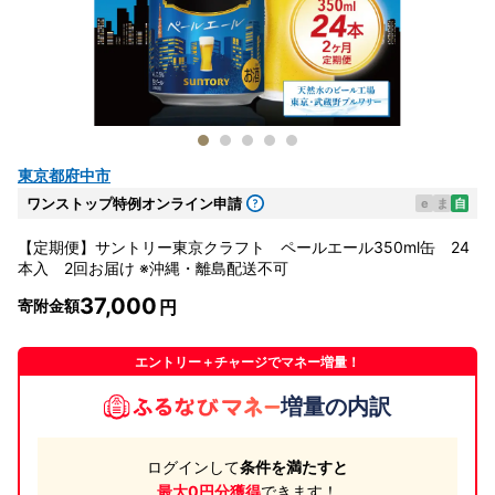
東京都府中市
ワンストップ特例オンライン申請
e
ま
自
【定期便】サントリー東京クラフト ペールエール350ml缶 24
本入 2回お届け ※沖縄・離島配送不可
37,000
寄附金額
エントリー＋チャージでマネー増量！
増量の内訳
ログインして
条件を満たすと
最大0円分獲得
できます！