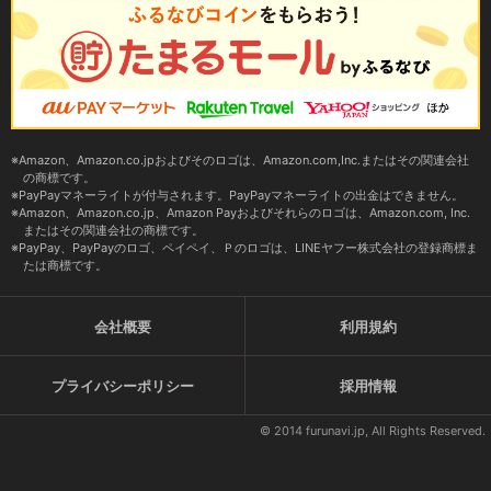
Amazon、Amazon.co.jpおよびそのロゴは、Amazon.com,Inc.またはその関連会社
の商標です。
PayPayマネーライトが付与されます。PayPayマネーライトの出金はできません。
Amazon、Amazon.co.jp、Amazon Payおよびそれらのロゴは、Amazon.com, Inc.
またはその関連会社の商標です。
PayPay、PayPayのロゴ、ペイペイ、Ｐのロゴは、LINEヤフー株式会社の登録商標ま
たは商標です。
会社概要
利用規約
プライバシーポリシー
採用情報
© 2014 furunavi.jp, All Rights Reserved.