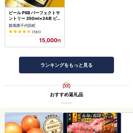
ビール PSB パーフェクトサ
ントリー 350ml×24本 ビ
ール
群馬県千代田町
(161)
15,000
ランキングをもっと見る
おすすめ返礼品