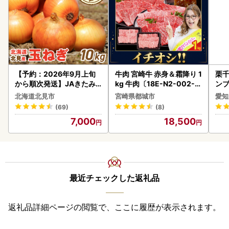
【予約：2026年9月上旬
牛肉 宮崎牛 赤身＆霜降り 1
栗千
から順次発送】JAきたみ
kg 牛肉〔18E-N2-002-1
ンブ
らい産 玉ねぎ Lサイズ 10k
kg-S4A6-CF〕
デザ
北海道北見市
宮崎県都城市
愛知
g ( タマネギ たまねぎ 野菜
(69)
(8)
)【210-0003-2026】
7,000
18,500
最近チェックした返礼品
返礼品詳細ページの閲覧で、ここに履歴が表示されます。