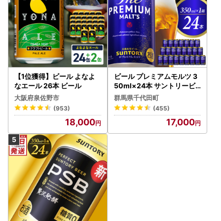
【1位獲得】ビール よなよ
ビール プレミアムモルツ 3
なエール 26本 ビール
50ml×24本 サントリービ
ール
大阪府泉佐野市
群馬県千代田町
(953)
(455)
18,000
17,000