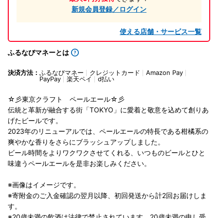
新規会員登録／ログイン
使える店舗・サービス一覧
ふるなびマネーとは
決済方法：
ふるなびマネー
クレジットカード
Amazon Pay
PayPay
楽天ペイ
d払い
☆彡東京クラフト ペールエール☆彡
伝統と革新が融合する街「TOKYO」に愛着と敬意を込めて創りあ
げたビールです。
2023年のリニューアルでは、ペールエールの特長である柑橘系の
爽やかな香りをさらにブラッシュアップしました。
ビール時間をよりワクワクさせてくれる、いつものビールとひと
味違うペールエールを是非お楽しみください。
※画像はイメージです。
※寄附金のご入金確認の翌月以降、初回発送から計2回お届けしま
す。
※20歳未満の飲酒は法律で禁止されています。20歳未満の申し受