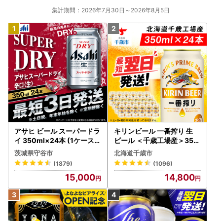
集計期間：2026年7月30日～2026年8月5日
アサヒ ビール スーパードラ
キリンビール 一番搾り 生
イ 350ml×24本 (1ケース)
ビール ＜千歳工場産＞350
究極の辛口 ＜茨城工場＞ 缶
ml（24本）
茨城県守谷市
北海道千歳市
ビール Asahi superDRY お
(1879)
(1096)
酒
15,000
14,800