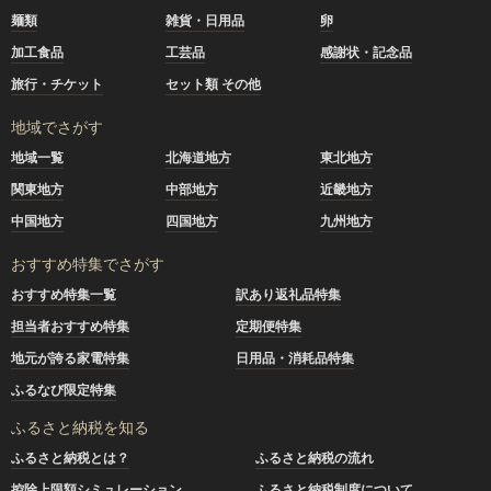
麺類
雑貨・日用品
卵
加工食品
工芸品
感謝状・記念品
旅行・チケット
セット類 その他
地域でさがす
地域一覧
北海道地方
東北地方
関東地方
中部地方
近畿地方
中国地方
四国地方
九州地方
おすすめ特集でさがす
おすすめ特集一覧
訳あり返礼品特集
担当者おすすめ特集
定期便特集
地元が誇る家電特集
日用品・消耗品特集
ふるなび限定特集
ふるさと納税を知る
ふるさと納税とは？
ふるさと納税の流れ
控除上限額シミュレーション
ふるさと納税制度について