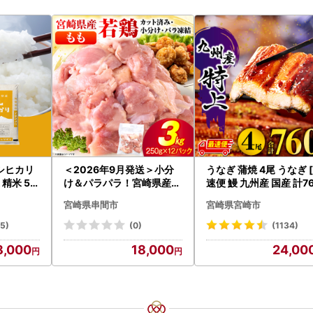
シヒカリ
＜2026年9月発送＞小分
うなぎ 蒲焼 4尾 うなぎ 
精米 5k
け＆パラパラ！宮崎県産鶏
速便 鰻 九州産 国産 計7
城県 八千代
ももカット合計3kg_K043
g以上]
宮崎県串間市
宮崎県宮崎市
-009-2609
45)
(0)
(1134)
8,000
18,000
24,00