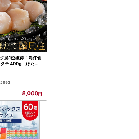
グ第1位獲得！高評価
ホタテ 400g（ほたて
）
(2892)
8,000