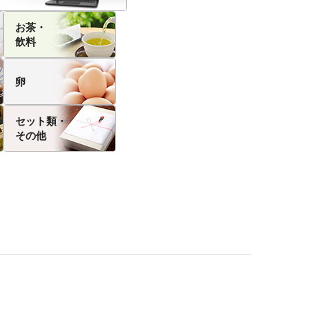
お茶・
飲料
卵
セット類・
その他