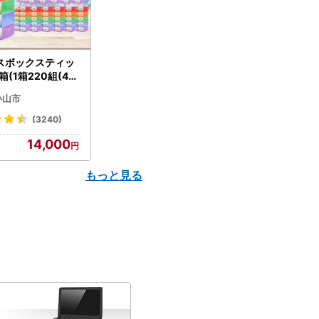
スボックスティッ
箱(1箱220組(44
(5個入り×12セッ
小山市
配送不可地域：離島
】【1256759】
(3240)
14,000
もっと見る