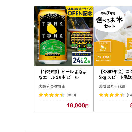
【1位獲得】ビール よなよ
【令和7年産】コ
なエール 26本 ビール
5kg スピード発送 
g x 1袋 白米 茨
大阪府泉佐野市
茨城県八千代町
町
(953)
(1
18,000