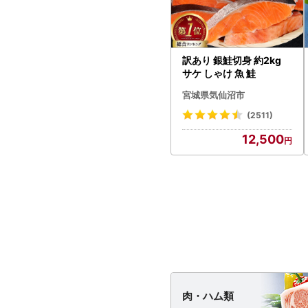
訳あり 銀鮭切身 約2kg
サケ しゃけ 魚 鮭
宮城県気仙沼市
(2511)
12,500
肉・
ハム類