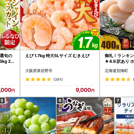
選旬の
えび 1.7kg 特大5Lサイズ むきえび
御礼！ランキン
kg 2
★4.9 訳あり 
B12-
帆立 貝柱 冷凍 
大阪府泉佐野市
北海道別海町
インマス
(391)
,000
9,000