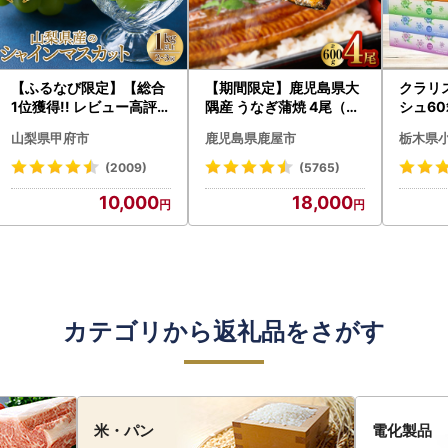
【ふるなび限定】【総合
【期間限定】鹿児島県大
クラリ
1位獲得!! レビュー高評価
隅産 うなぎ蒲焼 4尾（60
シュ60
★】〈2026年度配送分
0g） KN007-004-04-
0枚))
山梨県甲府市
鹿児島県鹿屋市
栃木県
〉山梨県産 シャインマス
cp18 うなぎ 鰻 魚 惣菜 総
ト)【
カット 2～3房（1.0kg以
菜
・沖縄県
(2009)
(5765)
上）シャイン フルーツ F
10,000
18,000
N-Limited-SP
カテゴリから返礼品をさがす
米・パン
電化製品