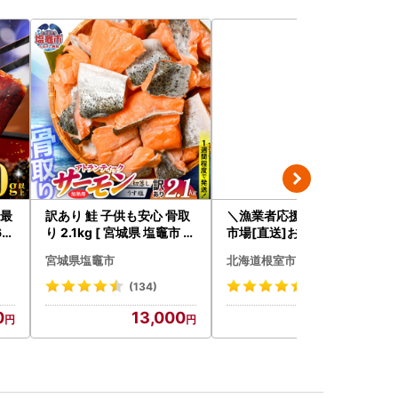
[最
訳あり 鮭 子供も安心 骨取
＼漁業者応援品／根室海鮮
60
り 2.1kg [ 宮城県 塩竈市 ]
市場[直送]お刺身用ほたて
鮭
貝柱500g A-28002
宮城県塩竈市
北海道根室市
(134)
(3442)
0
13,000
14,000