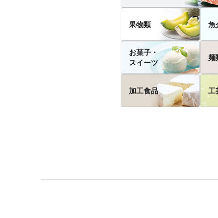
果物類
魚
お菓子・
麺
スイーツ
加工食品
工