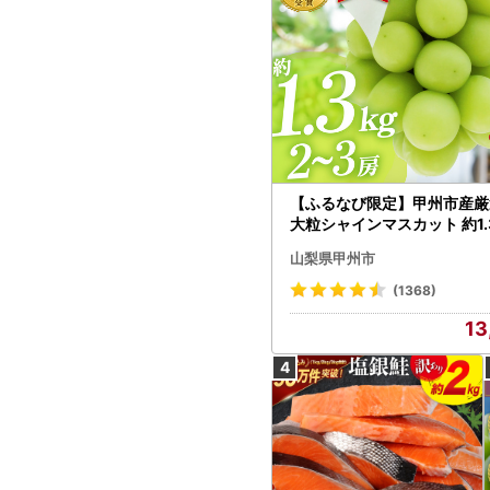
【ふるなび限定】甲州市産厳
大粒シャインマスカット 約1.3
～3房【2026年発送】（MG）
山梨県甲州市
472 FN-Limited-VO シャ
カット フルーツ
(1368)
13