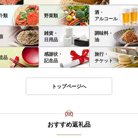
酒・
介類
野菜類
アルコール
雑貨・
調味料・
類
日用品
油
感謝状・
旅行・
芸品
記念品
チケット
トップページへ
おすすめ返礼品