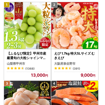
【ふるなび限定】甲州市産
えび 1.7kg 特大5Lサイズ む
厳選旬の大粒シャインマス
きえび
カット 約1.3kg 2～3房【2
山梨県甲州市
大阪府泉佐野市
026年発送】（MG）B12-
(1368)
(391)
472 FN-Limited-VO シャ
13,000
9,000
インマスカット フルーツ