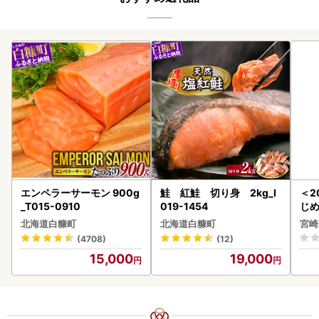
エンペラーサーモン 900g
鮭 紅鮭 切り身 2kg_I
＜2
_T015-0910
019-1454
じ
ロイ
北海道白糠町
北海道白糠町
宮崎
K00
(4708)
(12)
15,000
19,000