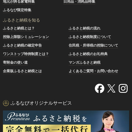
地元が誇る家電特集
日用品・消耗品特集
ふるなび限定特集
ふるさと納税を知る
ふるさと納税とは？
ふるさと納税の流れ
控除上限額シミュレーション
ふるさと納税制度について
ふるさと納税の確定申告
住民税・所得税の控除について
ワンストップ特例制度とは？
ふるさと納税のお礼特典
寄附金の使い道
マンガふるさと納税
企業版ふるさと納税とは
よくあるご質問・お問い合わせ
ふるなびオリジナルサービス