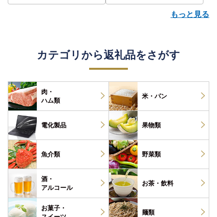
もっと見る
カテゴリから返礼品をさがす
肉・
米・パン
ハム類
電化製品
果物類
魚介類
野菜類
酒・
お茶・
飲料
アルコール
お菓子・
麺類
スイーツ