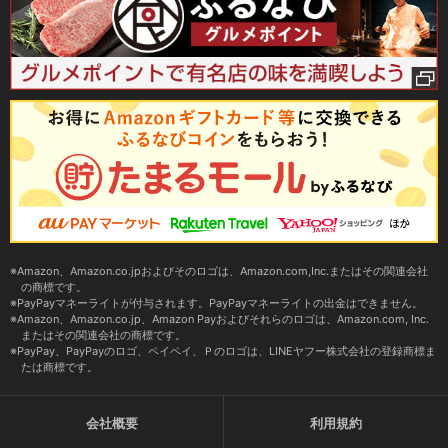
Amazon、Amazon.co.jpおよびそのロゴは、Amazon.com,Inc.またはその関連会社
の商標です。
PayPayマネーライトが付与されます。PayPayマネーライトの出金はできません。
Amazon、Amazon.co.jp、Amazon Payおよびそれらのロゴは、Amazon.com, Inc.
またはその関連会社の商標です。
PayPay、PayPayのロゴ、ペイペイ、Ｐのロゴは、LINEヤフー株式会社の登録商標ま
たは商標です。
会社概要
利用規約