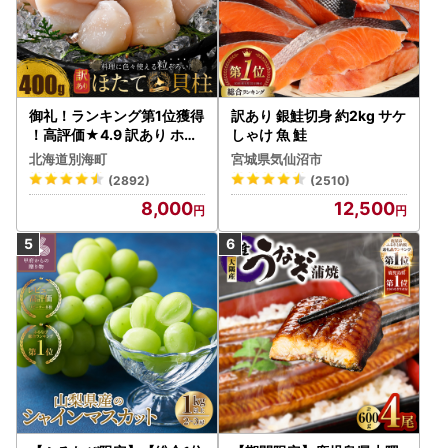
御礼！ランキング第1位獲得
訳あり 銀鮭切身 約2kg サケ
！高評価★4.9 訳あり ホタ
しゃけ 魚 鮭
テ 400g（ほたて 帆立 貝柱
北海道別海町
宮城県気仙沼市
冷凍 ）
(2892)
(2510)
8,000
12,500