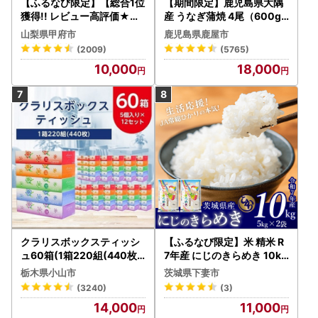
【ふるなび限定】【総合1位
【期間限定】鹿児島県大隅
獲得!! レビュー高評価★】
産 うなぎ蒲焼 4尾（600g
〈2026年度配送分〉山梨
） KN007-004-04-cp18
山梨県甲府市
鹿児島県鹿屋市
県産 シャインマスカット 2
うなぎ 鰻 魚 惣菜 総菜
(2009)
(5765)
～3房（1.0kg以上）シャイ
10,000
18,000
ン フルーツ FN-Limited-S
P
クラリスボックスティッシ
【ふるなび限定】米 精米 R
ュ60箱(1箱220組(440枚))
7年産 にじのきらめき 10kg
(5個入り×12セット)【配送
10月 FN-Limited-PR
栃木県小山市
茨城県下妻市
不可地域：離島・沖縄県】
(3240)
(3)
【1256759】
14,000
11,000