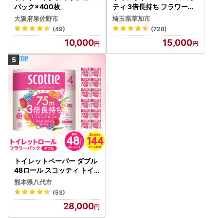
パック×400枚
ティ 3倍長持ち フラワーパ
ック 4ロール×6P
大阪府泉佐野市
埼玉県草加市
(49)
(728)
10,000
15,000
トイレットペーパー ダブル
48ロール スコッティ トイ
レット
熊本県八代市
(53)
28,000