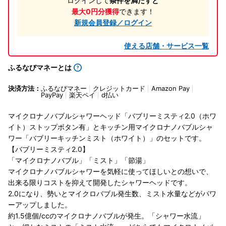
ログインして
条件を満たすと
最大0円分獲得
できます！
新規会員登録／ログイン
使える店舗・サービス一覧
ふるなびマネーとは
決済方法：
ふるなびマネー
クレジットカード
Amazon Pay
PayPay
楽天ペイ
d払い
マイクロナノバブルシャワーヘッド「バブリーミスティ2.0（ホワ
イト）ストップボタン有」とキッチン用マイクロナノバブルシャ
ワー「バブリーキッチンミスト（ホワイト）」のセットです。
【バブリーミスティ2.0】
「マイクロナノバブル」「ミスト」「節湯」
マイクロナノバブルシャワーを気軽に使ってほしいとの想いで、
出来る限りコストを抑えて開発したシャワーヘッドです。
2.0になり、勢いとマイクロバブル発生数、ミスト水量などがパワ
ーアップしました。
約1.5億個/ccのマイクロナノバブルが発生。「シャワー水流」