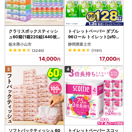
クラリスボックスティッシ
トイレットペーパー ダブル
ュ60箱(1箱220組(440枚))
96ロール トイレット[sf00
(5個入り×12セット)【配送
1-012]
栃木県小山市
静岡県富士市
不可地域：離島・沖縄県】
(3240)
(1191)
【1256759】
14,000
17,000
ソフトパックティッシュ 60
トイレットペーパー スコッ