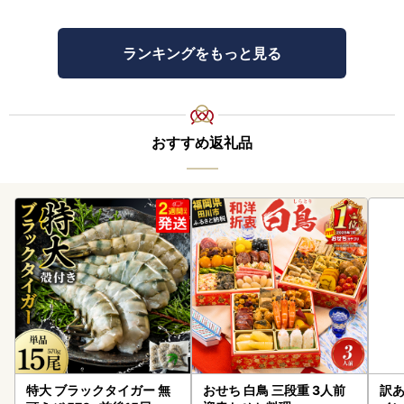
ランキングをもっと見る
おすすめ返礼品
特大 ブラックタイガー 無
おせち 白鳥 三段重 3人前
訳あ