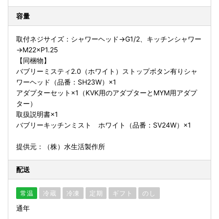
容量
取付ネジサイズ：シャワーヘッド→G1/2、キッチンシャワー
→M22×P1.25
【同梱物】
バブリーミスティ2.0（ホワイト）ストップボタン有りシャ
ワーヘッド（品番：SH23W）×1
アダプターセット×1（KVK用のアダプターとMYM用アダプ
ター）
取扱説明書×1
バブリーキッチンミスト ホワイト（品番：SV24W）×1
提供元：（株）水生活製作所
配送
常温
冷蔵
冷凍
定期
ギフト
のし
通年