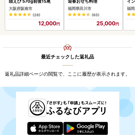
頭えび 570g前後15尾
迎春おせち料理
イン
大阪府阪南市
福岡県田川市
福岡
(26)
(65)
12,000
25,000
最近チェックした返礼品
返礼品詳細ページの閲覧で、ここに履歴が表示されます。