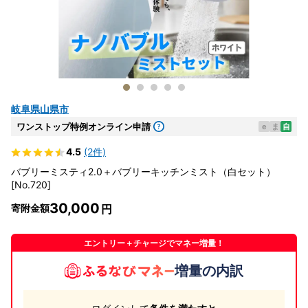
岐阜県山県市
ワンストップ特例オンライン申請
e
ま
自
4.5
(2件)
バブリーミスティ2.0＋バブリーキッチンミスト（白セット）
[No.720]
30,000
寄附金額
エントリー＋チャージでマネー増量！
増量の内訳