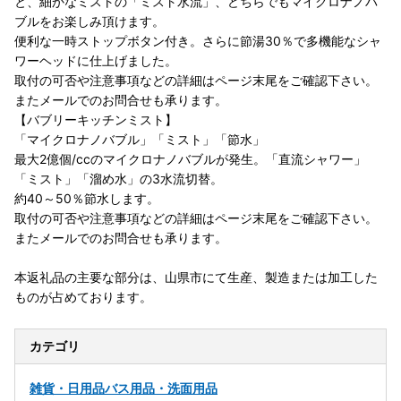
と、細かなミストの「ミスト水流」、どちらでもマイクロナノバ
ブルをお楽しみ頂けます。
便利な一時ストップボタン付き。さらに節湯30％で多機能なシャ
ワーヘッドに仕上げました。
取付の可否や注意事項などの詳細はページ末尾をご確認下さい。
またメールでのお問合せも承ります。
【バブリーキッチンミスト】
「マイクロナノバブル」「ミスト」「節水」
最大2億個/ccのマイクロナノバブルが発生。「直流シャワー」
「ミスト」「溜め水」の3水流切替。
約40～50％節水します。
取付の可否や注意事項などの詳細はページ末尾をご確認下さい。
またメールでのお問合せも承ります。
本返礼品の主要な部分は、山県市にて生産、製造または加工した
ものが占めております。
カテゴリ
雑貨・日用品
バス用品・洗面用品