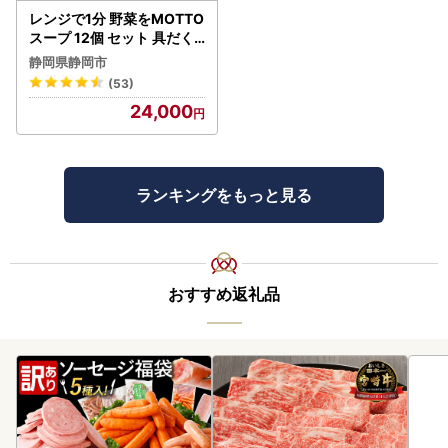
レンジで1分 野菜をMOTTO
スープ 12個 セット 具だく
さんスープ 朝食 惣菜 国産
静岡県静岡市
野菜 常温保存
(53)
24,000
ランキングをもっと見る
おすすめ返礼品