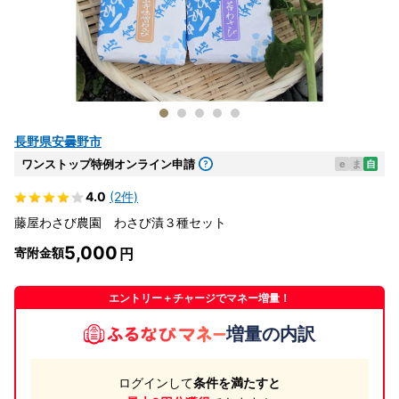
長野県安曇野市
ワンストップ特例オンライン申請
e
ま
自
4.0
(2件)
藤屋わさび農園 わさび漬３種セット
5,000
寄附金額
エントリー＋チャージでマネー増量！
増量の内訳
ログインして
条件を満たすと