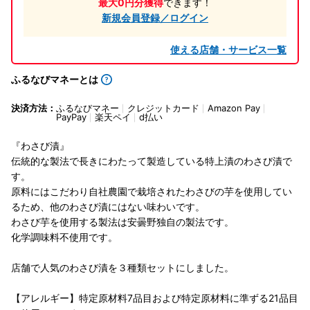
最大0円分獲得
できます！
新規会員登録／ログイン
使える店舗・サービス一覧
ふるなびマネーとは
決済方法：
ふるなびマネー
クレジットカード
Amazon Pay
PayPay
楽天ペイ
d払い
『わさび漬』
伝統的な製法で長きにわたって製造している特上漬のわさび漬で
す。
原料にはこだわり自社農園で栽培されたわさびの芋を使用してい
るため、他のわさび漬にはない味わいです。
わさび芋を使用する製法は安曇野独自の製法です。
化学調味料不使用です。
店舗で人気のわさび漬を３種類セットにしました。
【アレルギー】特定原材料7品目および特定原材料に準ずる21品目