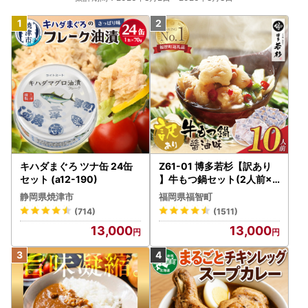
キハダまぐろ ツナ缶 24缶
Z61-01 博多若杉【訳あり
セット (a12-190)
】牛もつ鍋セット(2人前×5
) 10人前 もつ鍋
静岡県焼津市
福岡県福智町
(714)
(1511)
13,000
13,000