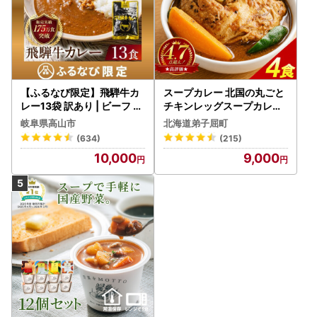
【ふるなび限定】飛騨牛カ
スープカレー 北国の丸ごと
レー13袋 訳あり | ビーフ レ
チキンレッグスープカレー
トルト 訳あり DC006-CP
4個 3739
岐阜県高山市
北海道弟子屈町
01 FN-Limited-VO
(634)
(215)
10,000
9,000