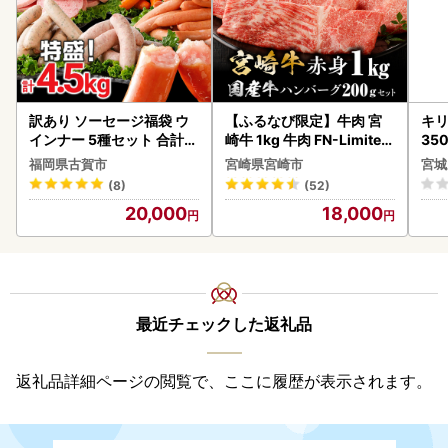
訳あり ソーセージ福袋 ウ
【ふるなび限定】牛肉 宮
キリ
インナー 5種セット 合計4.
崎牛 1kg 牛肉 FN-Limited
35
5kg ソーセージ
-VO
ーハ
福岡県古賀市
宮崎県宮崎市
宮城
(8)
(52)
20,000
18,000
最近チェックした返礼品
返礼品詳細ページの閲覧で、ここに履歴が表示されます。