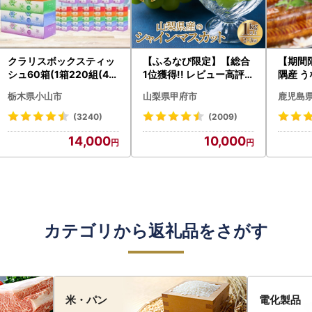
クラリスボックスティッ
【ふるなび限定】【総合
【期間
シュ60箱(1箱220組(44
1位獲得!! レビュー高評価
隅産 う
0枚))(5個入り×12セッ
★】〈2026年度配送分
0g） K
栃木県小山市
山梨県甲府市
鹿児島
ト)【配送不可地域：離島
〉山梨県産 シャインマス
cp18 
・沖縄県】【1256759】
カット 2～3房（1.0kg以
菜
(3240)
(2009)
上）シャイン フルーツ F
14,000
10,000
N-Limited-SP
カテゴリから返礼品をさがす
米・パン
電化製品