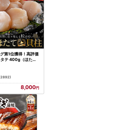
グ第1位獲得！高評価
ホタテ 400g（ほたて
）
(2892)
8,000