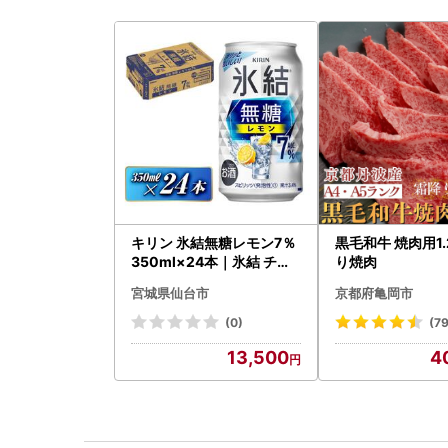
キリン 氷結無糖レモン7％
黒毛和牛 焼肉用1.
350ml×24本｜氷結 チュ
り焼肉
ーハイ 仙台市
宮城県仙台市
京都府亀岡市
(0)
(79
13,500
4