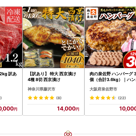
2kg 訳あ
【訳あり】 特大 西京漬け
肉の泉佐野 ハンバーグ 
4種 8切 西京漬け
個（合計3.6kg）｜ハ
ーグ 訳あり 黒毛和牛×
神奈川県藤沢市
大阪府泉佐野市
わポーク
)
(8)
(22)
0,000
14,000
10,00