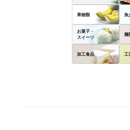
果物類
魚
お菓子・
麺
スイーツ
加工食品
工