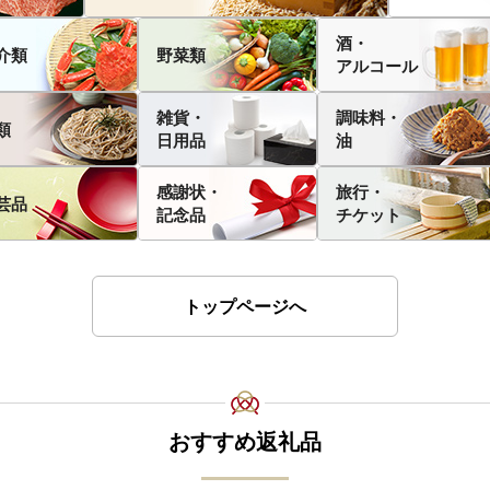
酒・
介類
野菜類
アルコール
雑貨・
調味料・
類
日用品
油
感謝状・
旅行・
芸品
記念品
チケット
トップページへ
おすすめ返礼品