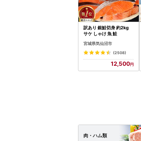
訳あり 銀鮭切身 約2kg
サケ しゃけ 魚 鮭
宮城県気仙沼市
(2508)
12,500
肉・
ハム類