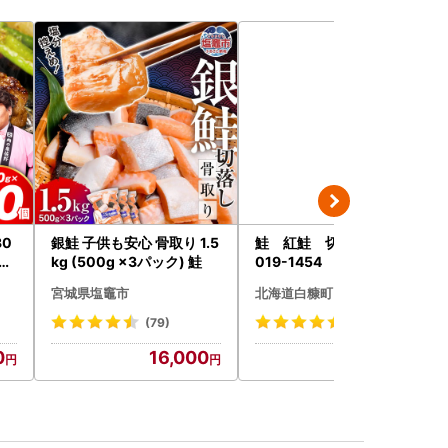
30
銀鮭 子供も安心 骨取り 1.5
鮭 紅鮭 切り身 2kg_I
ンバ
kg (500g ×3パック) 鮭
019-1454
なに
宮城県塩竈市
北海道白糠町
(79)
(12)
0
16,000
19,000