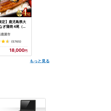
限定】鹿児島県大
なぎ蒲焼 4尾（60
N007-004-04-
県鹿屋市
うなぎ 鰻 魚 惣菜 総
(5765)
18,000
もっと見る