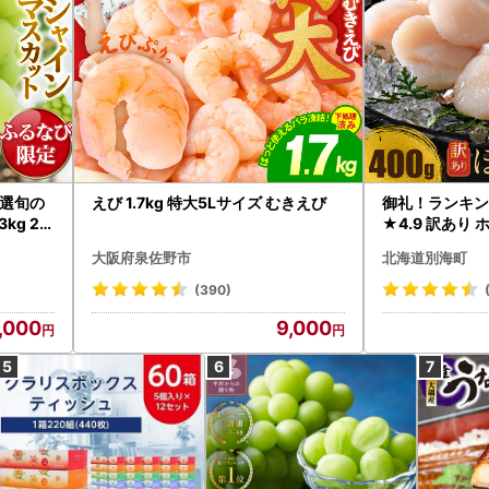
選旬の
えび 1.7kg 特大5Lサイズ むきえび
御礼！ランキン
kg 2
★4.9 訳あり 
B12-
帆立 貝柱 冷凍 
大阪府泉佐野市
北海道別海町
インマス
(390)
,000
9,000