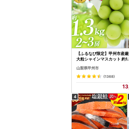
【ふるなび限定】甲州市産厳
大粒シャインマスカット 約1.3
～3房【2026年発送】（MG）
山梨県甲州市
472 FN-Limited-VO シャ
カット フルーツ
(1368)
13