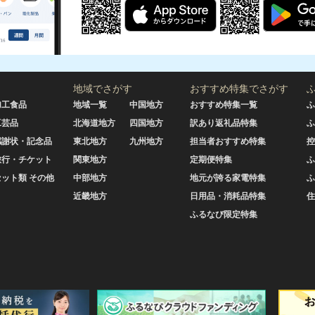
地域でさがす
おすすめ特集でさがす
加工食品
地域一覧
中国地方
おすすめ特集一覧
ふ
工芸品
北海道地方
四国地方
訳あり返礼品特集
ふ
感謝状・記念品
東北地方
九州地方
担当者おすすめ特集
控
旅行・チケット
関東地方
定期便特集
ふ
セット類 その他
中部地方
地元が誇る家電特集
ふ
近畿地方
日用品・消耗品特集
住
ふるなび限定特集