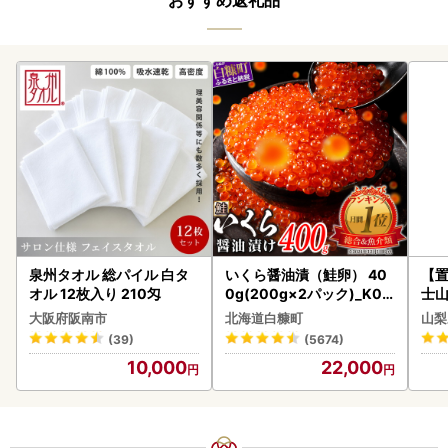
泉州タオル 総パイル 白タ
いくら醤油漬（鮭卵） 40
【置
オル 12枚入り 210匁
0g(200g×2パック)_K02
士山
2-1676
180
大阪府阪南市
北海道白糠町
山梨
(39)
(5674)
10,000
22,000