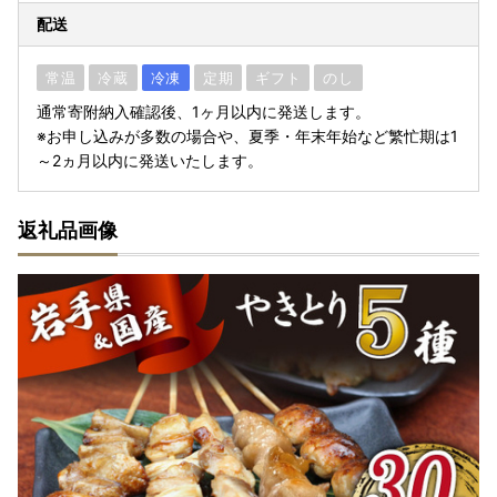
配送
常温
冷蔵
冷凍
定期
ギフト
のし
通常寄附納入確認後、1ヶ月以内に発送します。
※お申し込みが多数の場合や、夏季・年末年始など繁忙期は1
～2ヵ月以内に発送いたします。
返礼品画像