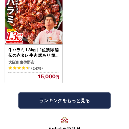
牛ハラミ 1.3kg｜1位獲得 秘
伝の赤タレ 牛肉 訳あり 焼
肉 BBQ
大阪府泉佐野市
(2479)
15,000
ランキングをもっと見る
おすすめ返礼品