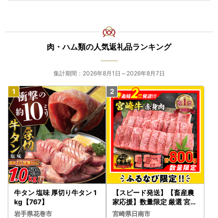
肉・ハム類の人気返礼品ランキング
集計期間：2026年8月1日～2026年8月7日
牛タン 塩味 厚切り牛タン 1
【スピード発送】【畜産農
kg【767】
家応援】数量限定 厳選 宮崎
牛 赤身 焼肉 計800g FN-Li
岩手県花巻市
宮崎県日南市