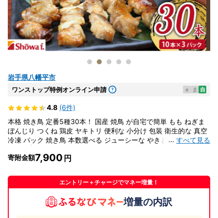
岩手県八幡平市
ワンストップ特例オンライン申請
e
ま
自
4.8
(6件)
本格 焼き鳥 定番5種30本！ 国産 焼鳥 が自宅で簡単 もも ねぎま
ぼんじり つくね 鶏皮 ヤキトリ 便利な 小分け 包装 衛生的な 真空
...
すべて見る
冷凍 パック 焼き鳥 本数選べる ジューシーな やきとり セット 送
料無料 | 昭和食品 焼き鳥 八幡平市 岩手県
7,900
寄附金額
エントリー＋チャージでマネー増量！
増量の内訳