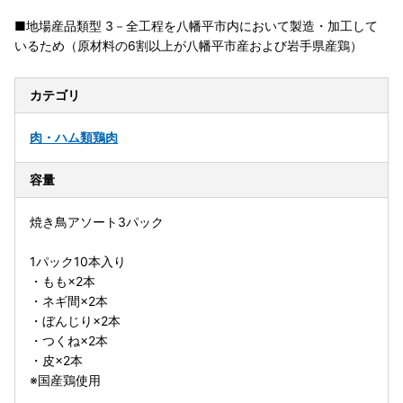
■地場産品類型 3－全工程を八幡平市内において製造・加工して
いるため（原材料の6割以上が八幡平市産および岩手県産鶏）
カテゴリ
肉・ハム類
鶏肉
容量
焼き鳥アソート3パック
1パック10本入り
・もも×2本
・ネギ間×2本
・ぼんじり×2本
・つくね×2本
・皮×2本
※国産鶏使用