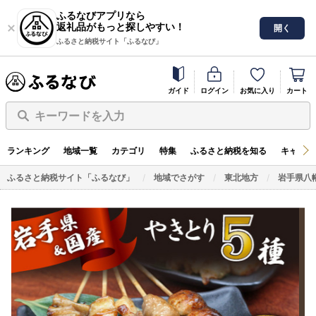
ふるなびアプリなら
返礼品がもっと探しやすい！
開く
ふるさと納税サイト「ふるなび」
ガイド
ログイン
お気に入り
カート
キーワードを入力
ランキング
地域一覧
カテゴリ
特集
ふるさと納税を知る
キャンペ
ふるさと納税サイト「ふるなび」
地域でさがす
東北地方
岩手県八