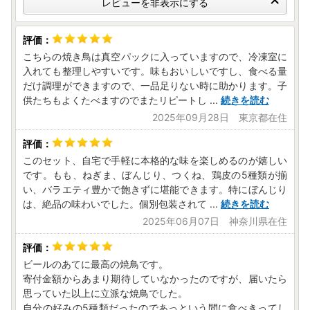
レビューを非表示にする
こちらの焼き鳥は真空パックに入っていますので、冷凍室に
入れても整理しやすいです。味もおいしいですし、食べる量
だけ調理ができますので、一品足りない時に助かります。子
供たちもよくたべますのでまたリピートし
...
続きを読む
2025年09月28日 東京都在住
このセット、自宅で手軽に本格的な味を楽しめるのが嬉しい
です。もも、ねぎま、ぼんじり、つくね、鶏皮の5種類が揃
い、バラエティ豊かで飽きずに堪能できます。特にぼんじり
は、絶品の味わいでした。個別包装されて
...
続きを読む
2025年06月07日 神奈川県在住
ビールのあてに最高の焼鳥です。
寄付金額からあまり期待していなかったのですが、届いたら
思っていた以上に立派な焼鳥でした。
自分の好みの5種類だったのであっという間に食べきってし