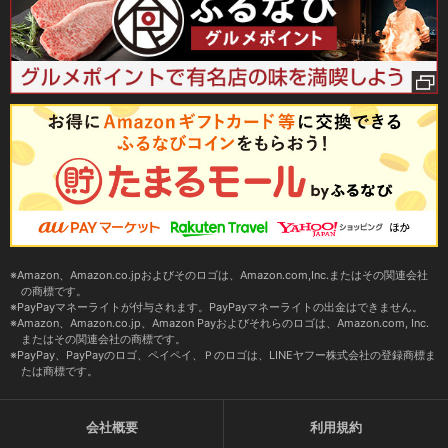
Amazon、Amazon.co.jpおよびそのロゴは、Amazon.com,Inc.またはその関連会社
の商標です。
PayPayマネーライトが付与されます。PayPayマネーライトの出金はできません。
Amazon、Amazon.co.jp、Amazon Payおよびそれらのロゴは、Amazon.com, Inc.
またはその関連会社の商標です。
PayPay、PayPayのロゴ、ペイペイ、Ｐのロゴは、LINEヤフー株式会社の登録商標ま
たは商標です。
会社概要
利用規約