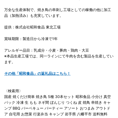
万全な生産体制で、焼き鳥の串刺し工場としての稼働の他に加工
品（加熱済み）も充実しています。
提供：株式会社昭和食品 東北工場
賞味期限：製造日から冷凍で1年
アレルギー品目：乳成分・小麦・豚肉・鶏肉・大豆
※本品生産工場では、同一ラインにて牛肉を含む製品を生産してい
ます。
その他「昭和食品」の返礼品はこちら！
〈検索用〉
国産 焼くだけ簡単 焼き鳥 5種 30本セット 昭和食品 小分け 真空
パック 冷凍 生 もも ネギ間 ぼんじり つくね 皮 焼鳥 串焼き キャ
ンプ BBQ バーベキュー パーティー アソート おつまみ アウトド
ア 自宅用 お惣菜 行楽弁当 キャンプ 岩手県 八幡平市 送料無料