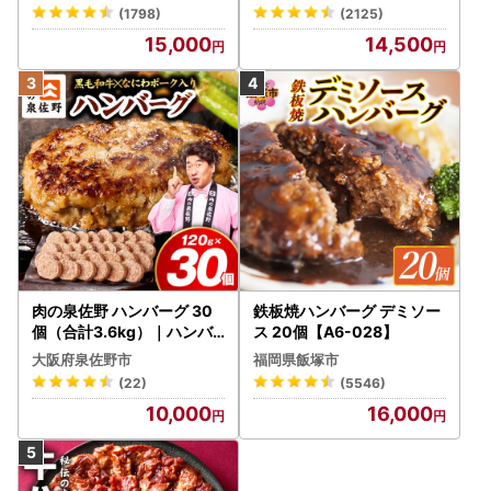
mited-PR_BDV5-26-2W
(1798)
(2125)
15,000
14,500
肉の泉佐野 ハンバーグ 30
鉄板焼ハンバーグ デミソー
個（合計3.6kg）｜ハンバ
ス 20個【A6-028】
ーグ 訳あり 黒毛和牛×なに
大阪府泉佐野市
福岡県飯塚市
わポーク
(22)
(5546)
10,000
16,000