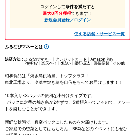
ログインして
条件を満たすと
最大0円分獲得
できます！
新規会員登録／ログイン
使える店舗・サービス一覧
ふるなびマネーとは
決済方法：
ふるなびマネー
クレジットカード
Amazon Pay
PayPay
楽天ペイ
d払い
銀行振込
郵便振替
その他
昭和食品は「焼き鳥供給量」トップクラス！
東北工場より、冷凍生焼き鳥を自信をもってお届けします！！
10本入り×3パックの便利な小分けタイプです。
1パックに定番の焼き鳥が2本ずつ、5種類入っているので、アソー
トを楽しむことができます。
新鮮な状態で、真空パックにしたものをお届けします。
ご家庭での惣菜としてはもちろん、BBQなどのイベントにもぜひ