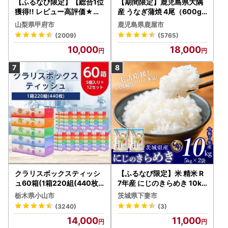
【ふるなび限定】【総合1位
【期間限定】鹿児島県大隅
獲得!! レビュー高評価★】
産 うなぎ蒲焼 4尾（600g
〈2026年度配送分〉山梨
） KN007-004-04-cp18
山梨県甲府市
鹿児島県鹿屋市
県産 シャインマスカット 2
うなぎ 鰻 魚 惣菜 総菜
(2009)
(5765)
～3房（1.0kg以上）シャイ
10,000
18,000
ン フルーツ FN-Limited-S
P
クラリスボックスティッシ
【ふるなび限定】米 精米 R
ュ60箱(1箱220組(440枚))
7年産 にじのきらめき 10kg
(5個入り×12セット)【配送
10月 FN-Limited-PR
栃木県小山市
茨城県下妻市
不可地域：離島・沖縄県】
(3240)
(3)
【1256759】
14,000
11,000