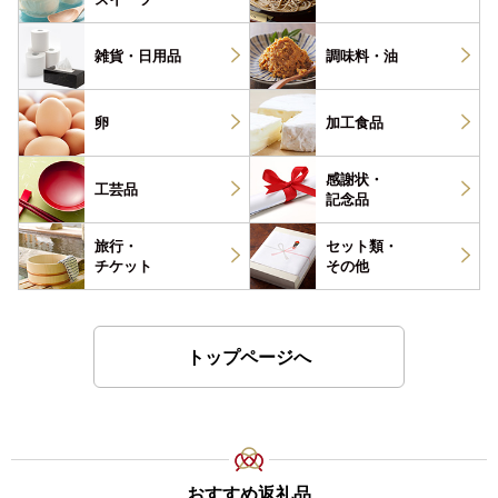
雑貨・
日用品
調味料・
油
卵
加工食品
感謝状・
工芸品
記念品
旅行・
セット類・
チケット
その他
トップページへ
おすすめ返礼品