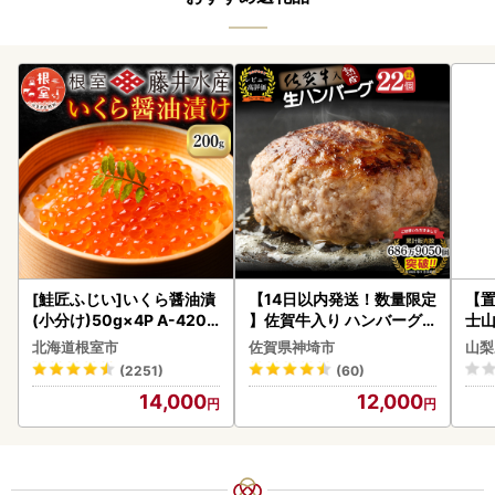
[鮭匠ふじい]いくら醤油漬
【14日以内発送！数量限定
【置
(小分け)50g×4P A-4209
】佐賀牛入り ハンバーグ 2
士山
5
2個 2.6kg(120g×22個)(H
BK1
北海道根室市
佐賀県神埼市
山梨
083106)
(2251)
(60)
14,000
12,000