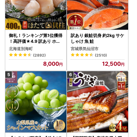
御礼！ランキング第1位獲得
訳あり 銀鮭切身 約2kg サケ
！高評価★4.9 訳あり ホタ
しゃけ 魚 鮭
テ 400g（ほたて 帆立 貝柱
北海道別海町
宮城県気仙沼市
冷凍 ）
(2892)
(2510)
8,000
12,500