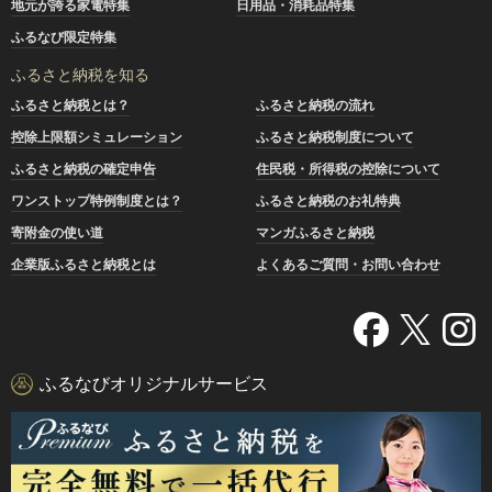
地元が誇る家電特集
日用品・消耗品特集
ふるなび限定特集
ふるさと納税を知る
ふるさと納税とは？
ふるさと納税の流れ
控除上限額シミュレーション
ふるさと納税制度について
ふるさと納税の確定申告
住民税・所得税の控除について
ワンストップ特例制度とは？
ふるさと納税のお礼特典
寄附金の使い道
マンガふるさと納税
企業版ふるさと納税とは
よくあるご質問・お問い合わせ
ふるなびオリジナルサービス