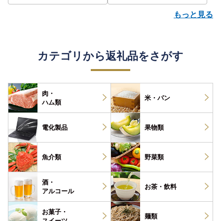
もっと見る
カテゴリから返礼品をさがす
肉・
米・パン
ハム類
電化製品
果物類
魚介類
野菜類
酒・
お茶・
飲料
アルコール
お菓子・
麺類
スイーツ