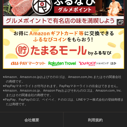
Amazon、Amazon.co.jpおよびそのロゴは、Amazon.com,Inc.またはその関連会社
の商標です。
PayPayマネーライトが付与されます。PayPayマネーライトの出金はできません。
Amazon、Amazon.co.jp、Amazon Payおよびそれらのロゴは、Amazon.com, Inc.
またはその関連会社の商標です。
PayPay、PayPayのロゴ、ペイペイ、Ｐのロゴは、LINEヤフー株式会社の登録商標ま
たは商標です。
会社概要
利用規約