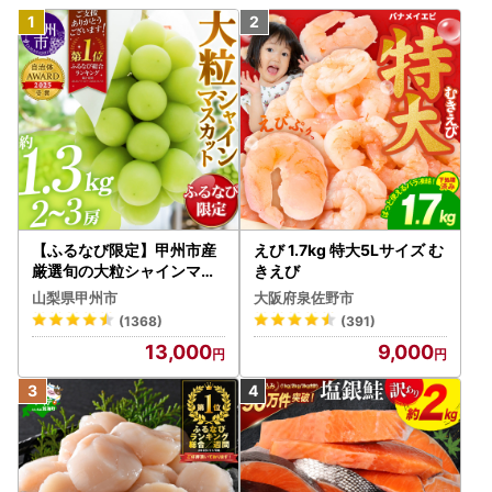
【ふるなび限定】甲州市産
えび 1.7kg 特大5Lサイズ む
厳選旬の大粒シャインマス
きえび
カット 約1.3kg 2～3房【2
山梨県甲州市
大阪府泉佐野市
026年発送】（MG）B12-
(1368)
(391)
472 FN-Limited-VO シャ
13,000
9,000
インマスカット フルーツ