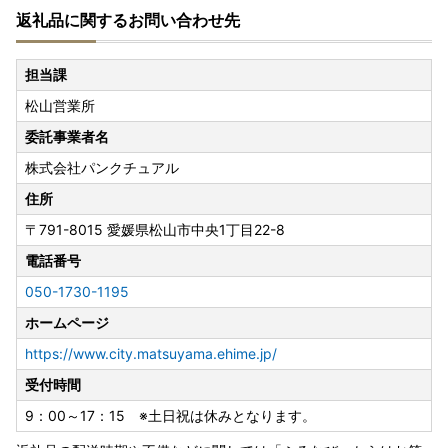
返礼品に関するお問い合わせ先
長期不在等により返送された場合の再発送は致しかねます。
▼お届け後
担当課
返礼品のお受け取り後はすぐに中身や状態をご確認いただ
松山営業所
き、万が一不具合等がございましたら、大変お手数ではござ
いますがお問い合わせ先までご連絡いただきますようお願い
委託事業者名
申し上げます。なお、お受け取りからお日にちが経過した後
株式会社パンクチュアル
のご連絡につきましては対応いたしかねる場合がございます
のであらかじめご了承ください。
住所
〒791-8015
愛媛県松山市中央1丁目22-8
■返礼品と関係書類の発送について■
電話番号
松山市では、返礼品と受領証明書やワンストップ特例申請書
などの関係書類は、別に発送しております。
050-1730-1195
お届け時期が前後する場合がございますが何卒ご了承くださ
ホームページ
い。
https://www.city.matsuyama.ehime.jp/
◆愛媛県松山市では【ふるまど】に対応しております。
受付時間
9：00～17：15 ※土日祝は休みとなります。
https://iam-jpki.jp/lp/iam-furumado/
（※外部サイトへ遷
移します）