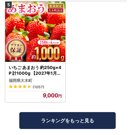
評価 ランキング おすすめ |
いちご あまおう 約250g×4
P 計1000g 【2027年1月～
4月に順次出荷予定】いち
福岡県大木町
ご CB223
(1057)
9,000
ランキングをもっと見る