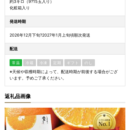
約3キロ（9?15玉入り）
化粧箱入り
発送時期
2026年12月下旬?2027年1月上旬頃順次発送
配送
常温
冷蔵
冷凍
定期
ギフト
のし
※天候や収穫時期によって、配送時期が前後する場合がござ
います。予めご了承ください。
返礼品画像