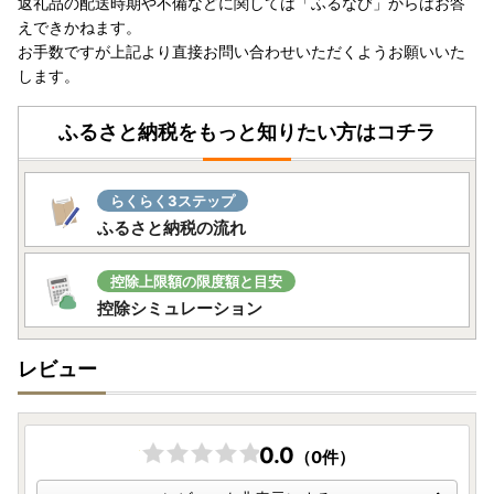
返礼品の配送時期や不備などに関しては「ふるなび」からはお答
※住所変更・寄附者情報に誤りがございました場合は、【二
えできかねます。
重線と訂正印】にてご対応をお願いいたします。
お手数ですが上記より直接お問い合わせいただくようお願いいた
また、オンライン申請でも変更は可能でございますのでご活
します。
用ください。
ふるさと納税をもっと知りたい方はコチラ
らくらく3ステップ
ふるさと納税の流れ
控除上限額の限度額と目安
控除シミュレーション
レビュー
0.0
（0件）