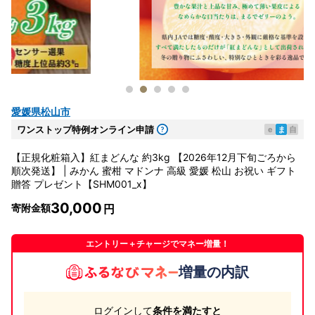
愛媛県松山市
ワンストップ特例オンライン申請
e
ま
自
【正規化粧箱入】紅まどんな 約3kg 【2026年12月下旬ごろから
順次発送】 | みかん 蜜柑 マドンナ 高級 愛媛 松山 お祝い ギフト
贈答 プレゼント【SHM001_x】
30,000
寄附金額
エントリー＋チャージでマネー増量！
増量の内訳
ログインして
条件を満たすと