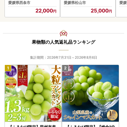
】柑橘 愛媛 まどんな
1】
愛媛県西条市
愛媛県松山市
愛媛
22,000
25,000
果物類の人気返礼品ランキング
集計期間：2026年7月31日～2026年8月6日
【ふるなび限定】甲州市産
【ふるなび限定】【総合1位