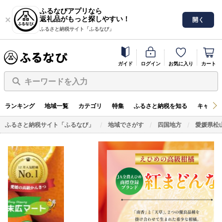
ふるなびアプリなら
返礼品がもっと探しやすい！
開く
ふるさと納税サイト「ふるなび」
ガイド
ログイン
お気に入り
カート
キーワードを入力
ランキング
地域一覧
カテゴリ
特集
ふるさと納税を知る
キャンペ
ふるさと納税サイト「ふるなび」
地域でさがす
四国地方
愛媛県松