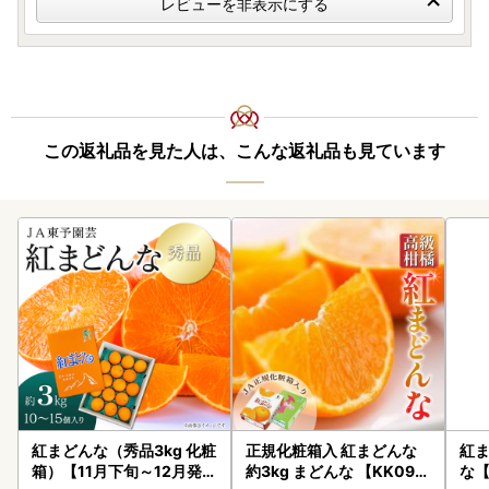
レビューを非表示にする
この返礼品を見た人は、こんな返礼品も見ています
紅まどんな（秀品3kg 化粧
正規化粧箱入 紅まどんな
紅ま
箱）【11月下旬～12月発送
約3kg まどんな 【KK092
な【