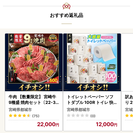
おすすめ返礼品
牛肉 【数量限定】 宮崎牛
トイレットペーパー ソフ
訳あ
9種盛 焼肉セット〔22-31
トダブル 100R トイレ 快
り 2
-006-600g〕都城 イチオ
速〔12-I5-TP100-R〕
鮭
宮崎県都城市
宮崎県都城市
宮城
シ!! 牛肉
(75)
(0)
22,000
12,000