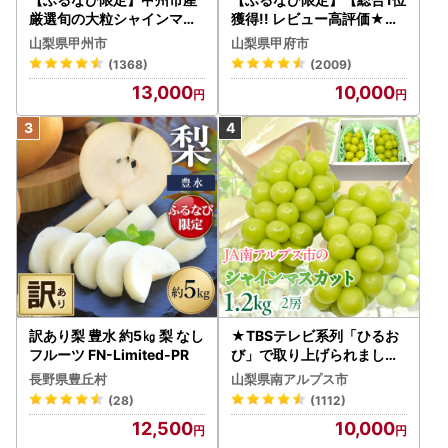
厳選旬の大粒シャインマス
獲得!! レビュー高評価★】
カット 約1.3kg 2～3房【2
〈2026年度配送分〉山梨
山梨県甲州市
山梨県甲府市
026年発送】（MG）B12-
県産 シャインマスカット 2
(1368)
(2009)
472 FN-Limited-VO シャ
～3房（1.0kg以上）シャイ
13,000
10,000
インマスカット フルーツ
ン フルーツ FN-Limited-S
P
訳あり梨 豊水 約5㎏ 梨 なし
★TBSテレビ系列「ひるお
フルーツ FN-Limited-PR
び」で取り上げられました
！★＜2026年発送先行予
長野県豊丘村
山梨県南アルプス市
約＞絶品！南アルプス市産
(28)
(1112)
シャインマスカット1.2kg A
12,500
10,000
LPAA003 | 人気 山梨産 高