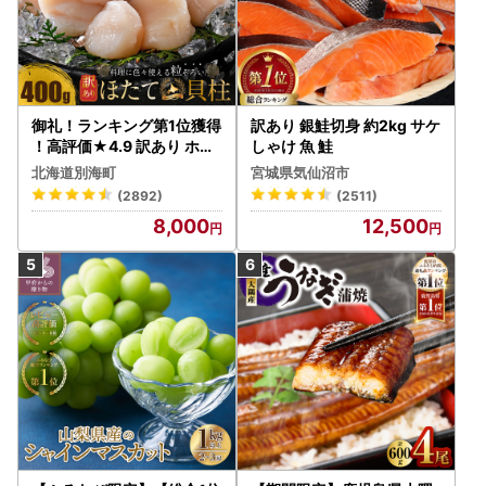
御礼！ランキング第1位獲得
訳あり 銀鮭切身 約2kg サケ
！高評価★4.9 訳あり ホタ
しゃけ 魚 鮭
テ 400g（ほたて 帆立 貝柱
北海道別海町
宮城県気仙沼市
冷凍 ）
(2892)
(2511)
8,000
12,500