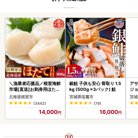
＼漁業者応援品／根室海鮮
銀鮭 子供も安心 骨取り 1.5
アサ
市場[直送]お刺身用ほたて
kg (500g ×3パック) 鮭
ジョ
貝柱500g A-28002
(1ケース)
北海道根室市
宮城県塩竈市
茨城
ビー
(3442)
(79)
14,000
16,000