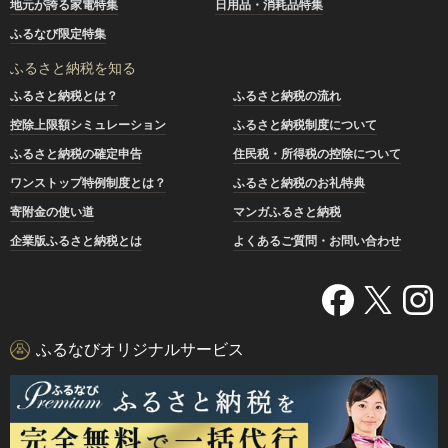
地元が誇る家電特集
日用品・消耗品特集
ふるなび限定特集
ふるさと納税を知る
ふるさと納税とは？
ふるさと納税の流れ
控除上限額シミュレーション
ふるさと納税制度について
ふるさと納税の確定申告
住民税・所得税の控除について
ワンストップ特例制度とは？
ふるさと納税のお礼特典
寄附金の使い道
マンガふるさと納税
企業版ふるさと納税とは
よくあるご質問・お問い合わせ
ふるなびオリジナルサービス