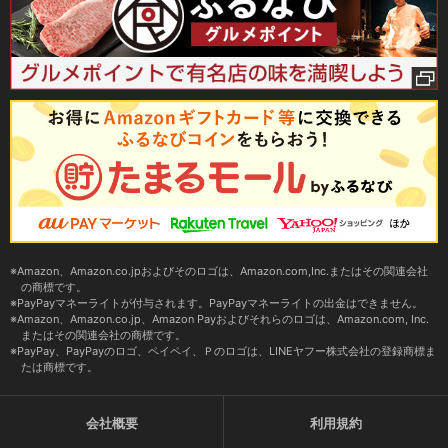
Amazon、Amazon.co.jpおよびそのロゴは、Amazon.com,Inc.またはその関連会社
の商標です。
PayPayマネーライトが付与されます。PayPayマネーライトの出金はできません。
Amazon、Amazon.co.jp、Amazon Payおよびそれらのロゴは、Amazon.com, Inc.
またはその関連会社の商標です。
PayPay、PayPayのロゴ、ペイペイ、Ｐのロゴは、LINEヤフー株式会社の登録商標ま
たは商標です。
会社概要
利用規約