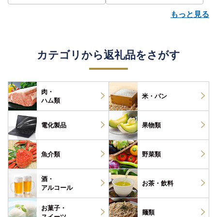
もっと見る
カテゴリから返礼品をさがす
肉・
米・パン
ハム類
電化製品
果物類
魚介類
野菜類
酒・
お茶・
飲料
アルコール
お菓子・
麺類
スイーツ