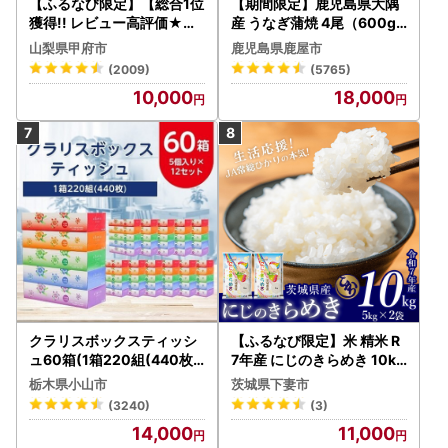
【ふるなび限定】【総合1位
【期間限定】鹿児島県大隅
獲得!! レビュー高評価★】
産 うなぎ蒲焼 4尾（600g
〈2026年度配送分〉山梨
） KN007-004-04-cp18
山梨県甲府市
鹿児島県鹿屋市
県産 シャインマスカット 2
うなぎ 鰻 魚 惣菜 総菜
(2009)
(5765)
～3房（1.0kg以上）シャイ
10,000
18,000
ン フルーツ FN-Limited-S
P
クラリスボックスティッシ
【ふるなび限定】米 精米 R
ュ60箱(1箱220組(440枚))
7年産 にじのきらめき 10kg
(5個入り×12セット)【配送
10月 FN-Limited-PR
栃木県小山市
茨城県下妻市
不可地域：離島・沖縄県】
(3240)
(3)
【1256759】
14,000
11,000