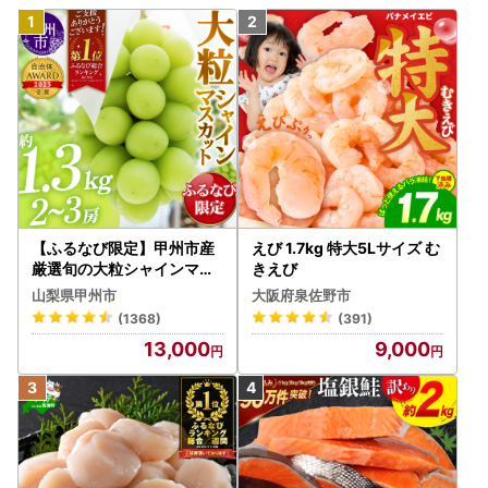
【ふるなび限定】甲州市産
えび 1.7kg 特大5Lサイズ む
厳選旬の大粒シャインマス
きえび
カット 約1.3kg 2～3房【2
山梨県甲州市
大阪府泉佐野市
026年発送】（MG）B12-
(1368)
(391)
472 FN-Limited-VO シャ
13,000
9,000
インマスカット フルーツ