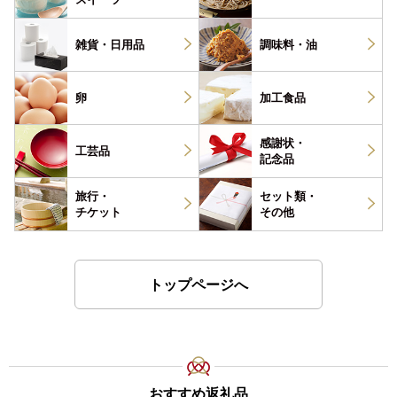
雑貨・
日用品
調味料・
油
卵
加工食品
感謝状・
工芸品
記念品
旅行・
セット類・
チケット
その他
トップページへ
おすすめ返礼品