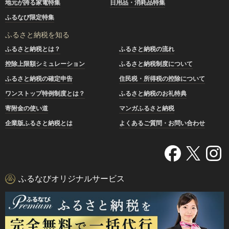
地元が誇る家電特集
日用品・消耗品特集
ふるなび限定特集
ふるさと納税を知る
ふるさと納税とは？
ふるさと納税の流れ
控除上限額シミュレーション
ふるさと納税制度について
ふるさと納税の確定申告
住民税・所得税の控除について
ワンストップ特例制度とは？
ふるさと納税のお礼特典
寄附金の使い道
マンガふるさと納税
企業版ふるさと納税とは
よくあるご質問・お問い合わせ
ふるなびオリジナルサービス