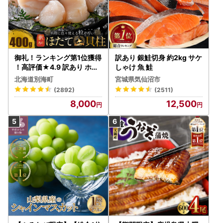
御礼！ランキング第1位獲得
訳あり 銀鮭切身 約2kg サケ
！高評価★4.9 訳あり ホタ
しゃけ 魚 鮭
テ 400g（ほたて 帆立 貝柱
北海道別海町
宮城県気仙沼市
冷凍 ）
(2892)
(2511)
8,000
12,500