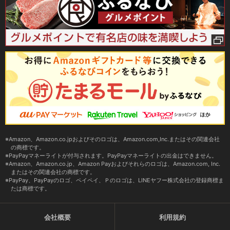
Amazon、Amazon.co.jpおよびそのロゴは、Amazon.com,Inc.またはその関連会社
の商標です。
PayPayマネーライトが付与されます。PayPayマネーライトの出金はできません。
Amazon、Amazon.co.jp、Amazon Payおよびそれらのロゴは、Amazon.com, Inc.
またはその関連会社の商標です。
PayPay、PayPayのロゴ、ペイペイ、Ｐのロゴは、LINEヤフー株式会社の登録商標ま
たは商標です。
会社概要
利用規約