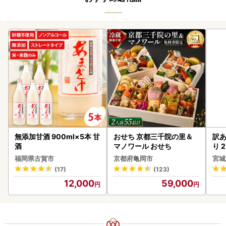
無添加甘酒 900ml×5本 甘
おせち 京都三千院の里＆
訳あ
酒
マノワール おせち
り 2
鮭
福岡県古賀市
京都府亀岡市
宮城
(17)
(123)
12,000
59,000