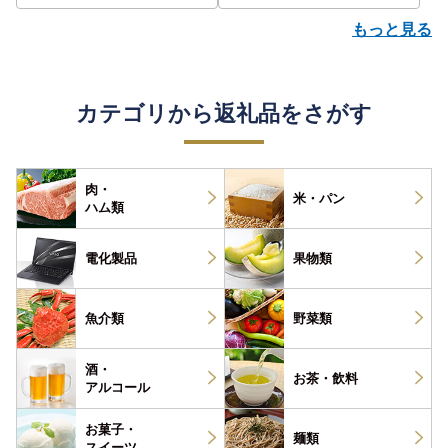
もっと見る
カテゴリから返礼品をさがす
肉・
米・パン
ハム類
電化製品
果物類
魚介類
野菜類
酒・
お茶・
飲料
アルコール
お菓子・
麺類
スイーツ