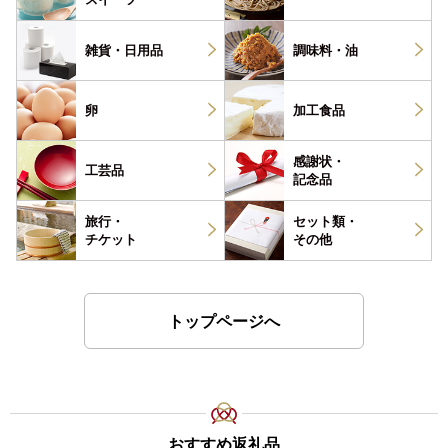
雑貨・
日用品
調味料・
油
卵
加工食品
感謝状・
工芸品
記念品
旅行・
セット類・
チケット
その他
トップページへ
おすすめ返礼品