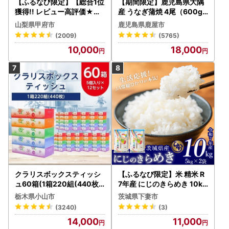
【ふるなび限定】【総合1位
【期間限定】鹿児島県大隅
獲得!! レビュー高評価★】
産 うなぎ蒲焼 4尾（600g
〈2026年度配送分〉山梨
） KN007-004-04-cp18
山梨県甲府市
鹿児島県鹿屋市
県産 シャインマスカット 2
うなぎ 鰻 魚 惣菜 総菜
(2009)
(5765)
～3房（1.0kg以上）シャイ
10,000
18,000
ン フルーツ FN-Limited-S
P
クラリスボックスティッシ
【ふるなび限定】米 精米 R
ュ60箱(1箱220組(440枚))
7年産 にじのきらめき 10kg
(5個入り×12セット)【配送
10月 FN-Limited-PR
栃木県小山市
茨城県下妻市
不可地域：離島・沖縄県】
(3240)
(3)
【1256759】
14,000
11,000