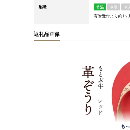
配送
常温
冷蔵
冷
寄附受付より約1ヶ
返礼品画像
もっ