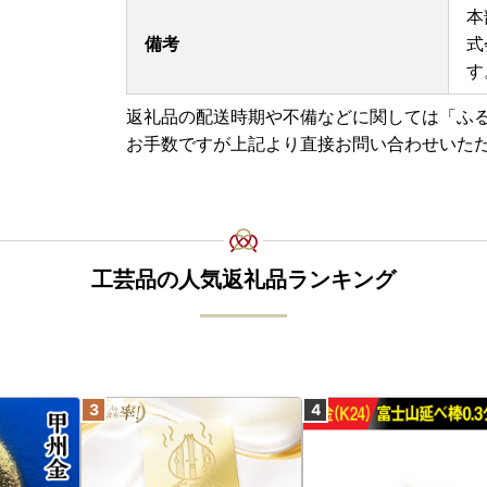
本
・ワンストップ特例申請 添付書類貼り付け用紙、
備考
式
http://okifuru.com/onestop_doc.pdf
す
返礼品の配送時期や不備などに関しては「ふ
お手数ですが上記より直接お問い合わせいた
工芸品の人気返礼品ランキング