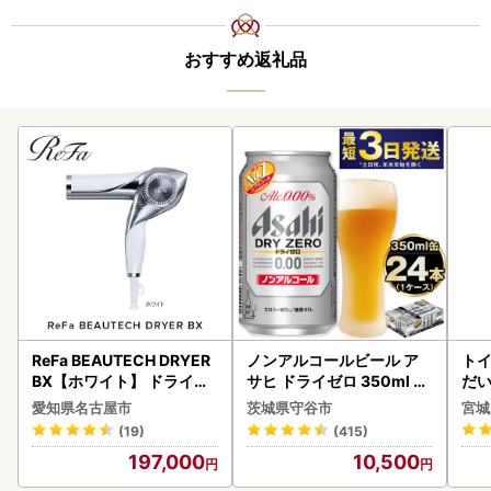
おすすめ返礼品
ReFa BEAUTECH DRYER
ノンアルコールビール ア
ト
BX【ホワイト】 ドライヤ
サヒ ドライゼロ 350ml 24
だ
ー 美容 家電 ドライヤー リ
本 ノンアル ビール asashi
6ロ
愛知県名古屋市
茨城県守谷市
宮城
ファ
守谷市
(19)
(415)
197,000
10,500