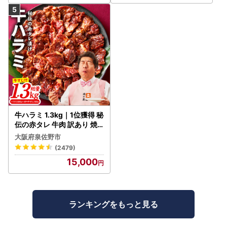
牛ハラミ 1.3kg｜1位獲得 秘
伝の赤タレ 牛肉 訳あり 焼
肉 BBQ
大阪府泉佐野市
(2479)
15,000
ランキングをもっと見る