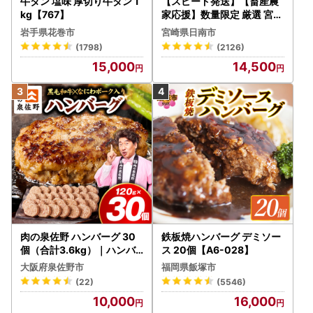
牛タン 塩味 厚切り牛タン 1
【スピード発送】【畜産農
kg【767】
家応援】数量限定 厳選 宮崎
牛 赤身 焼肉 計800g FN-Li
岩手県花巻市
宮崎県日南市
mited-PR_BDV5-26-2W
(1798)
(2126)
15,000
14,500
肉の泉佐野 ハンバーグ 30
鉄板焼ハンバーグ デミソー
個（合計3.6kg）｜ハンバ
ス 20個【A6-028】
ーグ 訳あり 黒毛和牛×なに
大阪府泉佐野市
福岡県飯塚市
わポーク
(22)
(5546)
10,000
16,000