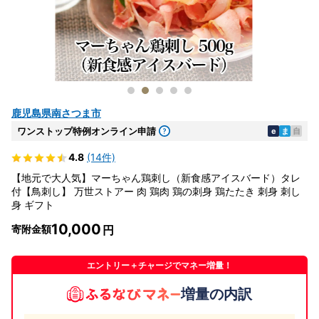
鹿児島県南さつま市
ワンストップ特例オンライン申請
e
ま
自
4.8
(14件)
【地元で大人気】マーちゃん鶏刺し（新食感アイスバード）タレ
付【鳥刺し】 万世ストアー 肉 鶏肉 鶏の刺身 鶏たたき 刺身 刺し
身 ギフト
10,000
寄附金額
エントリー＋チャージでマネー増量！
増量の内訳