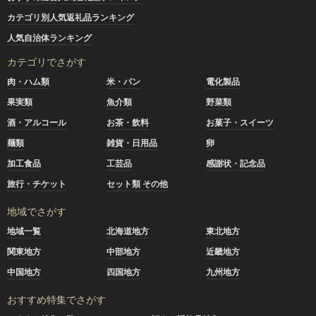
カテゴリ別人気返礼品ランキング
人気自治体ランキング
カテゴリでさがす
肉・ハム類
米・パン
電化製品
果実類
魚介類
野菜類
酒・アルコール
お茶・飲料
お菓子・スイーツ
麺類
雑貨・日用品
卵
加工食品
工芸品
感謝状・記念品
旅行・チケット
セット類 その他
地域でさがす
地域一覧
北海道地方
東北地方
関東地方
中部地方
近畿地方
中国地方
四国地方
九州地方
おすすめ特集でさがす