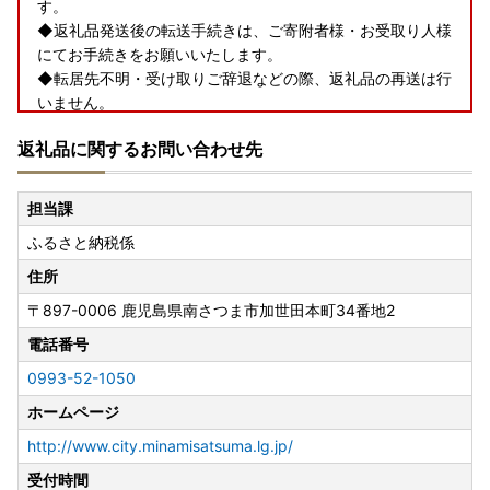
す。
◆返礼品発送後の転送手続きは、ご寄附者様・お受取り人様
にてお手続きをお願いいたします。
◆転居先不明・受け取りご辞退などの際、返礼品の再送は行
いません。
◆贈答品の場合も「
受取人様ご負担
」となります。お届け先
返礼品に関するお問い合わせ先
ご住所入力には十分にご注意下さい。
◆定期便をお申込みの皆様は、お届け先ご変更の場合、必ず
南さつま市までご連絡下さい。
担当課
ふるさと納税係
【住所変更連絡先】
電話番号:0993-52-1050
住所
メールアドレス:contact@furusato-ms.jp
〒897-0006
鹿児島県南さつま市加世田本町34番地2
--- 詳細はヤマト運輸HPをご確認ください ---
電話番号
https://www.yamato-hd.co.jp/important/info_230417_
0993-52-1050
2.html
ホームページ
http://www.city.minamisatsuma.lg.jp/
受付時間