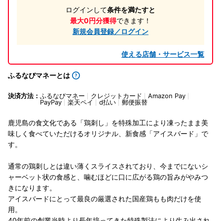
ログインして
条件を満たすと
最大0円分獲得
できます！
新規会員登録／ログイン
使える店舗・サービス一覧
ふるなびマネーとは
決済方法：
ふるなびマネー
クレジットカード
Amazon Pay
PayPay
楽天ペイ
d払い
郵便振替
鹿児島の食文化である「鶏刺し」を特殊加工により凍ったまま美
味しく食べていただけるオリジナル、新食感「アイスバード」で
す。
通常の鶏刺しとは違い薄くスライスされており、今までにないシ
ャーベット状の食感と、噛むほどに口に広がる鶏の旨みがやみつ
きになります。
アイスバードにとって最良の厳選された国産鶏もも肉だけを使
用。
40年前の創業当時より長年培ってきた特殊製法により生み出され