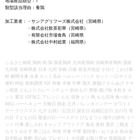
地場産品類型：1
類型該当理由：養鶏
加工業者：・サンアグリフーズ株式会社（宮崎県）
・株式会社飲茶彩華（宮崎県）
・有限会社市場食鳥（宮崎県
・株式会社中村総業（福岡県）
ふるさと納税 鶏肉 肉 鶏 国産鶏肉 九州産鶏肉 宮崎県産鶏肉 国産
九州産 宮崎県産 日本 九州 宮崎 川南 発送月指定 小分け こわけ新
鮮 瞬間冷凍 冷凍 カット済み ヘルシー パック セット 一口サイズ
便利 時短 簡単調理 IQF 和食 洋食 中華 鶏天 唐揚げ からあげ チキ
ン南蛮 どんぶりカレー シチュー 炒めもの 煮物 揚げ物 水炊き カ
ット 重宝 IQF加工 アレンジ もも 切身 とり 鳥 もも切身 食べ比べ
BBQ バーベキュー 大晦日 師走 正月 バレンタインデー ホワイト
デー クリスマス 七夕 お祝い 記念日 誕生日 結婚記念日 父の日 母
の日 子どもの日 敬老の日 バースデイ ひなまつり 端午の節句 イベ
ント 行事 差し入れ キャンプ アウトドア 食品 食材 贅沢 ご馳走 ご
ちそう おかず 晩ごはん 和食 洋食 中華 普段使い おつまみ 飲み会
自宅飲み 晩酌 宅のみ プレゼント 大活躍 お取り寄せ 長期保存 グ