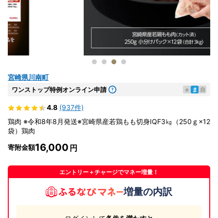
宮崎県川南町
ワンストップ特例オンライン申請
e
ま
自
4.8
(937件)
鶏肉 ※令和8年8月発送※宮崎県産若鶏もも切身IQF3㎏（250ｇ×12
袋）鶏肉
16,000
寄附金額
エントリー＋チャージでマネー増量！
増量の内訳