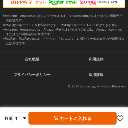
Amazon、Amazon.co.jpおよびそのロゴは、Amazon.com,Inc.またはその関連会社
の商標です。
PayPayマネーライトが付与されます。PayPayマネーライトの出金はできません。
Amazon、Amazon.co.jp、Amazon Payおよびそれらのロゴは、Amazon.com, Inc.
またはその関連会社の商標です。
PayPay、PayPayのロゴ、ペイペイ、Ｐのロゴは、LINEヤフー株式会社の登録商標ま
たは商標です。
会社概要
利用規約
プライバシーポリシー
採用情報
© 2014 furunavi.jp, All Rights Reserved.
カートに入れる
数量