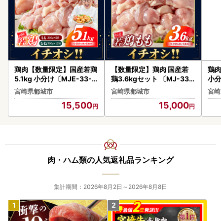
鶏肉【数量限定】国産若鶏
【数量限定】鶏肉 国産若
鶏肉
5.1kg 小分け〔MJE-33-0
鶏3.6kgセット 〔MJ-33-
小
07-N5100g〕鶏肉
006-3600g〕鶏肉
計3
宮崎県都城市
宮崎県都城市
宮崎
肉
15,500
15,000
肉・ハム類の人気返礼品ランキング
集計期間：2026年8月2日～2026年8月8日