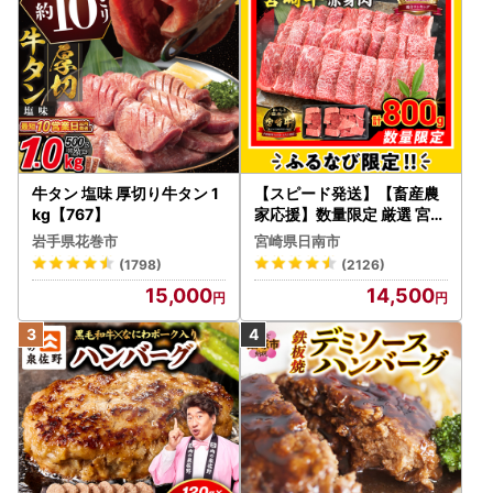
牛タン 塩味 厚切り牛タン 1
【スピード発送】【畜産農
kg【767】
家応援】数量限定 厳選 宮崎
牛 赤身 焼肉 計800g FN-Li
岩手県花巻市
宮崎県日南市
mited-PR_BDV5-26-2W
(1798)
(2126)
15,000
14,500