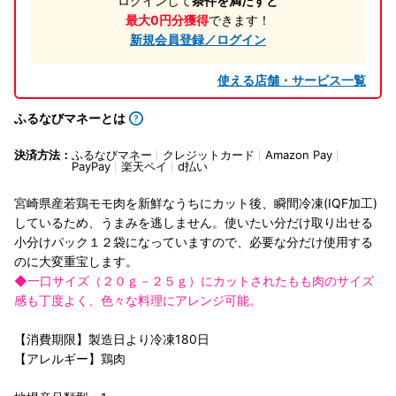
ログインして
条件を満たすと
最大0円分獲得
できます！
新規会員登録／ログイン
使える店舗・サービス一覧
ふるなびマネーとは
決済方法：
ふるなびマネー
クレジットカード
Amazon Pay
PayPay
楽天ペイ
d払い
宮崎県産若鶏モモ肉を新鮮なうちにカット後、瞬間冷凍(IQF加工)
しているため、うまみを逃しません。使いたい分だけ取り出せる
小分けパック１２袋になっていますので、必要な分だけ使用する
のに大変重宝します。
◆一口サイズ（２０ｇ－２５ｇ）にカットされたもも肉のサイズ
感も丁度よく、色々な料理にアレンジ可能。
【消費期限】製造日より冷凍180日
【アレルギー】鶏肉