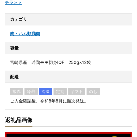
チラ＞＞
カテゴリ
肉・ハム類
鶏肉
容量
宮崎県産 若鶏モモ切身IQF 250g×12袋
配送
常温
冷蔵
冷凍
定期
ギフト
のし
ご入金確認後、令和8年8月に順次発送。
返礼品画像