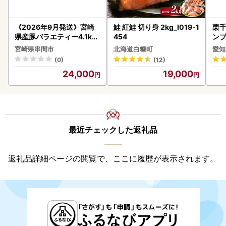
《2026年9月発送》宮崎
鮭 紅鮭 切り身 2kg_I019-1
栗千
県産豚バラエティー4.1kg
454
ンブ
セット_K033-057-2609
デザ
宮崎県串間市
北海道白糠町
愛知
(0)
(12)
24,000
19,000
最近チェックした返礼品
返礼品詳細ページの閲覧で、ここに履歴が表示されます。