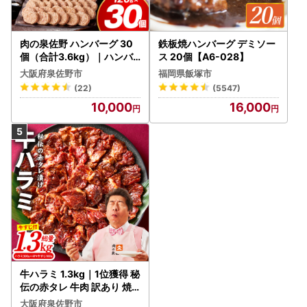
肉の泉佐野 ハンバーグ 30
鉄板焼ハンバーグ デミソー
個（合計3.6kg）｜ハンバ
ス 20個【A6-028】
ーグ 訳あり 黒毛和牛×なに
大阪府泉佐野市
福岡県飯塚市
わポーク
(22)
(5547)
10,000
16,000
牛ハラミ 1.3kg｜1位獲得 秘
伝の赤タレ 牛肉 訳あり 焼
肉 BBQ
大阪府泉佐野市